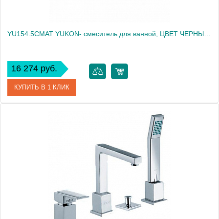
YU154.5CMAT YUKON- смеситель для ванной, ЦВЕТ ЧЕРНЫЙ МАТОВЫЙ
16 274 руб.
КУПИТЬ В 1 КЛИК
Артикул
YU154.5CMAT
Производитель
Rav Slezak
Высота, см
0.0000
Вес, кг
1.44