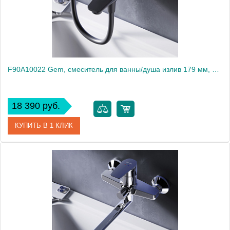
F90A10022 Gem, смеситель для ванны/душа излив 179 мм, черный, шт.
18 390 руб.
КУПИТЬ В 1 КЛИК
Артикул
F90A10022
Производитель
Am.Pm
Высота, мм
120