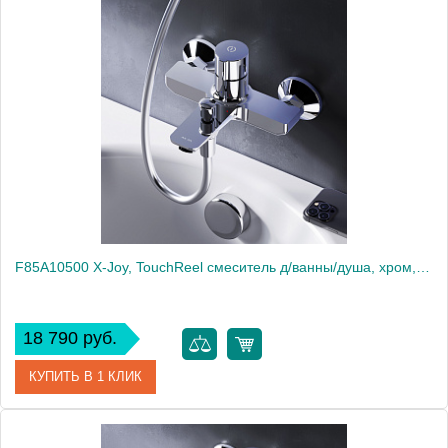
Артикул
F85A10033
Производитель
Am.Pm
Высота, мм
112
F85A10500 X-Joy, TouchReel смеситель д/ванны/душа, хром, шт.
18 790 руб.
КУПИТЬ В 1 КЛИК