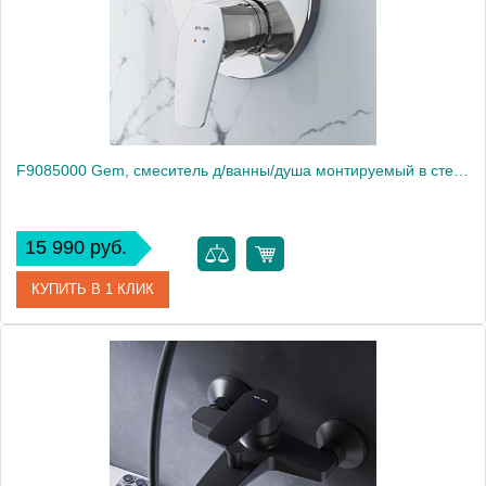
F9085000 Gem, cмеситель д/ванны/душа монтируемый в стену, хром, шт.
15 990 руб.
КУПИТЬ В 1 КЛИК
Артикул
F9085000
Производитель
Am.Pm
Высота, мм
146