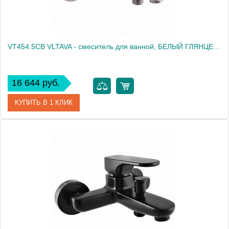
VT454.5CB VLTAVA - смеситель для ванной, БЕЛЫЙ ГЛЯНЦЕВЫЙ/ХРОМ
16 644 руб.
КУПИТЬ В 1 КЛИК
Артикул
VT454.5CB
Производитель
Rav Slezak
Высота, см
0.0000
Вес, кг
2.23