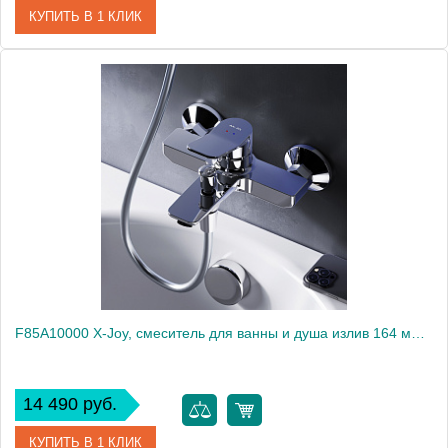
КУПИТЬ В 1 КЛИК
Артикул
F8010016
Производитель
Am.Pm
Высота, мм
110
F85A10000 X-Joy, смеситель для ванны и душа излив 164 мм, хром, шт
14 490 руб.
КУПИТЬ В 1 КЛИК