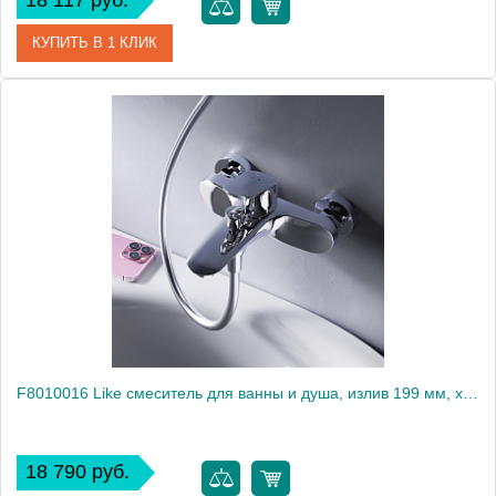
18 117 руб.
КУПИТЬ В 1 КЛИК
Артикул
CO154.5CMATZ
Производитель
Rav Slezak
Высота, см
0.0000
Вес, кг
1.4
F8010016 Like смеситель для ванны и душа, излив 199 мм, хром, шт
18 790 руб.