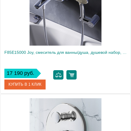
Высота, мм
107
F85E15000 Joy, смеситель для ванны/душа, душевой набор, хром, шт.
17 190 руб.
КУПИТЬ В 1 КЛИК
Артикул
F85E15000
Производитель
Am.Pm
Высота, мм
118