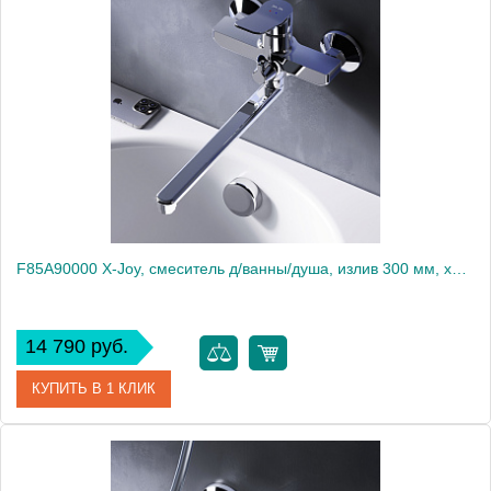
Артикул
F85A10500
Производитель
Am.Pm
Высота, мм
119
F85A90000 X-Joy, смеситель д/ванны/душа, излив 300 мм, хром, шт
14 790 руб.
КУПИТЬ В 1 КЛИК
Артикул
F85A90000