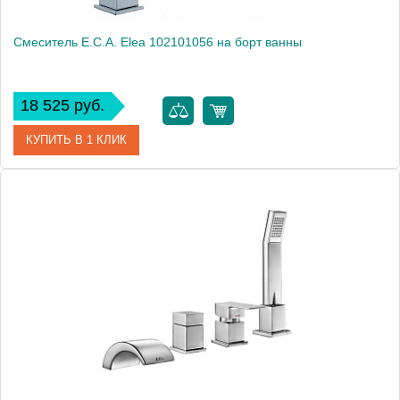
Смеситель E.C.A. Elea 102101056 на борт ванны
18 525 руб.
КУПИТЬ В 1 КЛИК
Артикул
102101056
Модель
Elea 102101056
Производитель
E.C.A.
Монтаж
на борт ванны