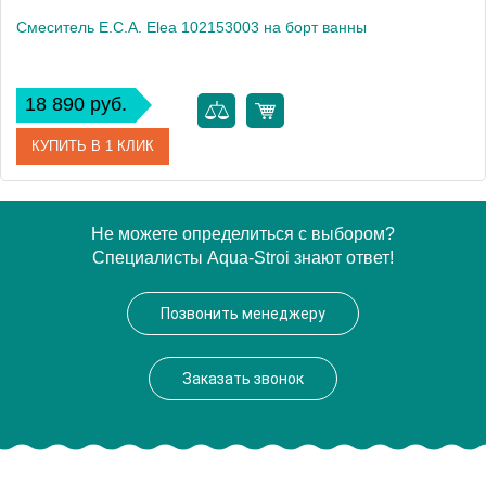
Смеситель E.C.A. Elea 102153003 на борт ванны
18 890 руб.
КУПИТЬ В 1 КЛИК
Артикул
102153003
Не можете определиться с выбором?
Специалисты Aqua-Stroi знают ответ!
Модель
Elea 102153003
Производитель
E.C.A.
Позвонить менеджеру
Высота, см
28.3000
Монтаж
на борт ванны
Заказать звонок