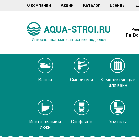
О компании
Акции
Каталог
Бренды
Д
Реж
Пн-Вс 
Интернет-магазин сантехники под ключ
Ванны
Смесители
Комплектующие
для ванн
Инсталляции и
Санфаянс
Унитазы
люки