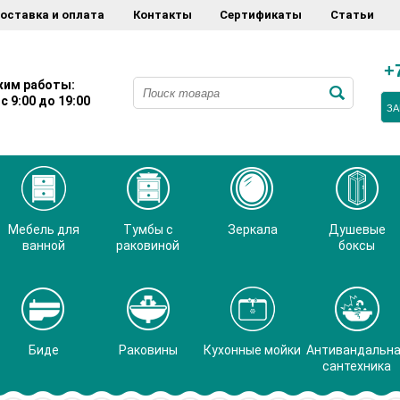
оставка и оплата
Контакты
Сертификаты
Статьи
+
им работы:
с 9:00 до 19:00
ЗА
Мебель для
Тумбы с
Зеркала
Душевые
ванной
раковиной
боксы
Биде
Раковины
Кухонные мойки
Антивандальн
сантехника