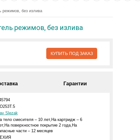
 режимов, без излива
ель режимов, без излива
КУПИТЬ ПОД ЗАКАЗ
оставка
Гарантии
45794
O253T.5
av Slezak
а тело смесителя – 10 лет,На картридж – 6
ет,На поверхностное покрытие 2 года,На
апасные части – 12 месяцев
ЕХИЯ