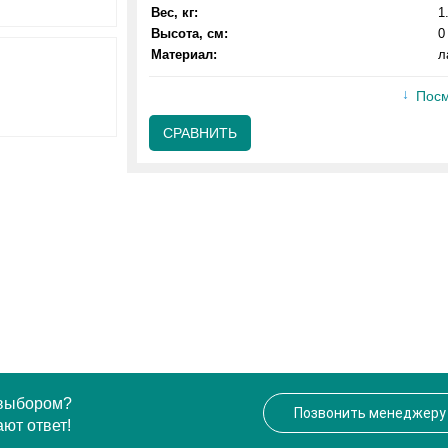
Вес, кг:
1
Высота, см:
0
Материал:
л
Посм
СРАВНИТЬ
 выбором?
Позвонить менеджеру
ют ответ!