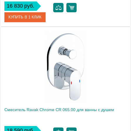
16 830 руб.
КУПИТЬ В 1 КЛИК
Артикул
X070070
Модель
10° TD 065.00
Производитель
Ravak
Монтаж
внутренний (скрытый монтаж)
Смеситель Ravak Chrome CR 065.00 для ванны с душем
18 590 руб.