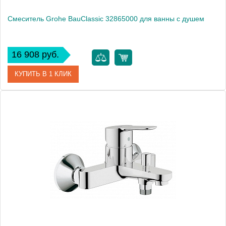
Смеситель Grohe BauClassic 32865000 для ванны с душем
16 908 руб.
КУПИТЬ В 1 КЛИК
Артикул
32865000
Модель
BauClassic 32865000
Производитель
Grohe
Монтаж
на стену