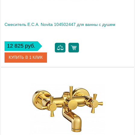
Смеситель E.C.A. Novita 104502447 для ванны с душем
12 825 руб.
КУПИТЬ В 1 КЛИК
Артикул
104502447
Модель
Novita 104502447
Производитель
E.C.A.
Монтаж
на стену