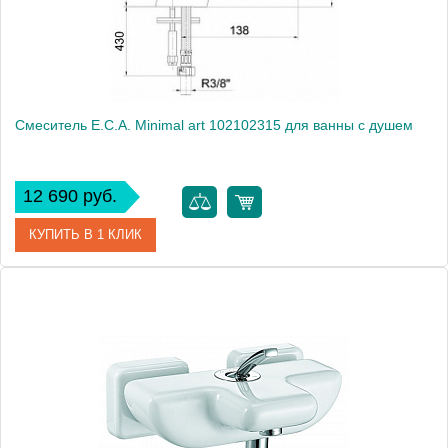
Смеситель E.C.A. Minimal art 102102315 для ванны с душем
12 690 руб.
КУПИТЬ В 1 КЛИК
Артикул
102102315
Модель
Minimal art 102102315
Производитель
E.C.A.
Монтаж
на борт ванны