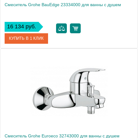
Смеситель Grohe BauEdge 23334000 для ванны с душем
16 134 руб.
КУПИТЬ В 1 КЛИК
Артикул
23334000
Модель
BauEdge 23334000
Производитель
Grohe
Монтаж
на стену
Смеситель Grohe Euroeco 32743000 для ванны с душем