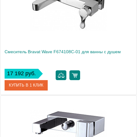
Монтаж
на стену
Смеситель Bravat Wave F674108C-01 для ванны с душем
17 192 руб.
КУПИТЬ В 1 КЛИК
Артикул
180433 / WA 0654 / F174108C
Модель
Wave F674108C-01
Производитель
Bravat