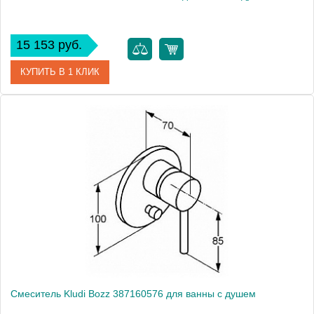
15 153 руб.
КУПИТЬ В 1 КЛИК
Артикул
32743000
Модель
Euroeco 32743000
Производитель
Grohe
Монтаж
на стену
Смеситель Kludi Bozz 387160576 для ванны с душем