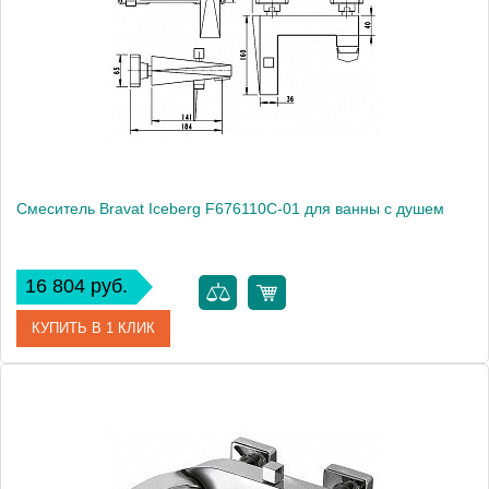
Смеситель Bravat Iceberg F676110C-01 для ванны с душем
16 804 руб.
КУПИТЬ В 1 КЛИК
Артикул
177424 / F676110C-01 / IC 0854
Модель
Iceberg F676110C-01
Производитель
Bravat