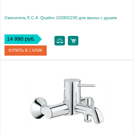
Смеситель E.C.A. Quattro 102802230 для ванны с душем
14 990 руб.
КУПИТЬ В 1 КЛИК
Артикул
102802230
Модель
Quattro 102802230
Производитель
E.C.A.
Монтаж
на стену