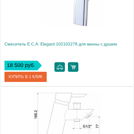
Монтаж
на стену
Смеситель E.C.A. Elegant 102102278 для ванны с душем
18 500 руб.
КУПИТЬ В 1 КЛИК
Артикул
102102278
Модель
Elegant 102102278
Производитель
E.C.A.
Монтаж
на стену