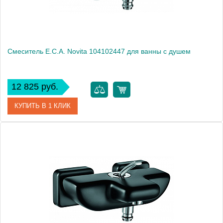
Смеситель E.C.A. Novita 104102447 для ванны с душем
12 825 руб.
КУПИТЬ В 1 КЛИК
Артикул
104102447
Модель
Novita 104102447
Производитель
E.C.A.
Монтаж
на стену