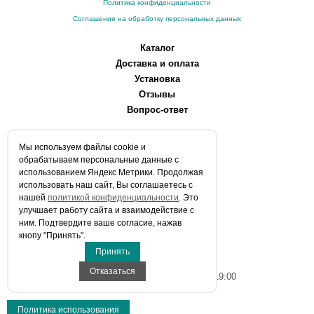
Политика конфиденциальности
Соглашение на обработку персональных данных
Каталог
Доставка и оплата
Установка
Отзывы
Вопрос-ответ
О компании
Мы используем файлы сookie и
Производители
обрабатываем персональные данные с
Сервисные центры
использованием Яндекс Метрики. Продолжая
использовать наш сайт, Вы соглашаетесь с
Контакты
нашей
политикой конфиденциальности
. Это
Статьи
улучшает работу сайта и взаимодействие с
ним. Подтвердите ваше согласие, нажав
Телефоны:
кнопу "Принять".
+7 (903) 216-59-41
Принять
E-mail:
info@aqua-stroi.ru
Отказаться
Время работы: Пн-Вс с 9:00 до 19:00
Политика использования