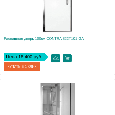
Распашная дверь 100см CONTRA E22T101-GA
Цена 18 400 руб.
КУПИТЬ В 1 КЛИК
Артикул
E22T101-GA
Производитель
Jacob Delafon
Высота, см
200
Вес, кг
15