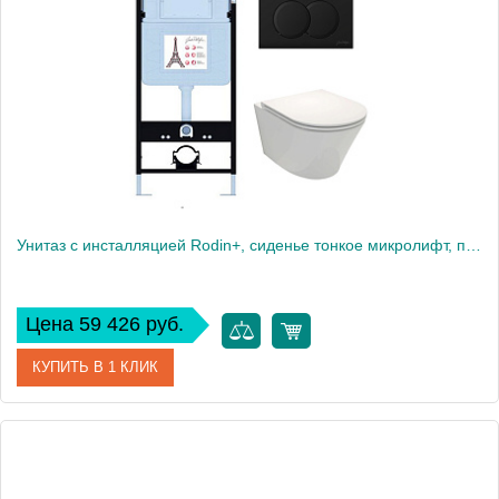
Высота, см
113
Вес, кг
40
Унитаз c инсталляцией Rodin+, сиденье тонкое микролифт, панель для двойного смыва, матовый черный E21750RU-BL
Цена 59 426 руб.
КУПИТЬ В 1 КЛИК
Артикул
E21750RU-BL
Производитель
Jacob Delafon