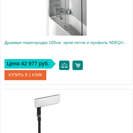
Душевая перегородка 100см, хром петли и профиль ADEQUATION E4931-GA
Цена 42 977 руб.
КУПИТЬ В 1 КЛИК
Артикул
E4931-GA
Производитель
Jacob Delafon
Высота, см
140
Вес, кг
5