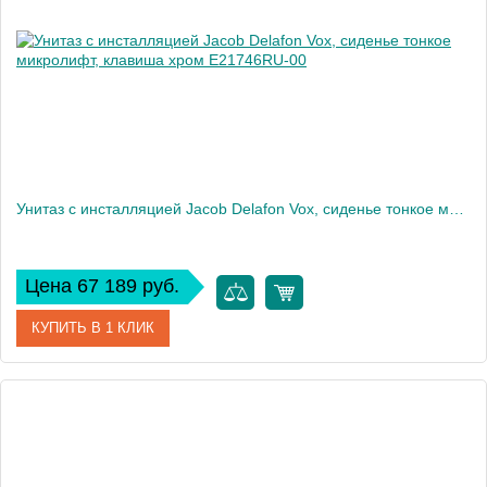
Высота, см
113
Вес, кг
40
Унитаз c инсталляцией Jacob Delafon Vox, сиденье тонкое микролифт, клавиша хром E21746RU-00
Цена 67 189 руб.
КУПИТЬ В 1 КЛИК
Артикул
E21746RU-00
Производитель
Jacob Delafon
Высота, см
32,5