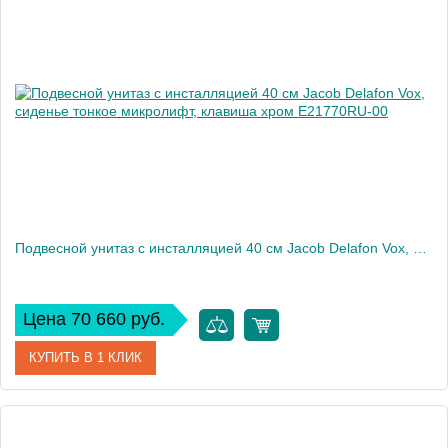
Производитель
Jacob Delafon
Высота, см
32,5
Вес, кг
12
Подвесной унитаз c инсталляцией 40 см Jacob Delafon Vox, сиденье тонкое микролифт, клавиша хром E21770RU-00
Цена 70 660 руб.
КУПИТЬ В 1 КЛИК
Артикул
E21770RU-00