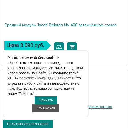
Средний модуль Jacob Delafon NV 400 затемненное стекло
Цена 8 390 руб.
КУПИТЬ В 1 КЛИК
Мы используем файлы сookie и
обрабатываем персональные данные с
использованием Яндекс Метрики. Продолжая
использовать наш сайт, Вы соглашаетесь с
Артикул
нашей
политикой конфиденциальности
. Это
E94WI40-VTG
улучшает работу сайта и взаимодействие с
Производитель
Jacob Delafon
ним. Подтвердите ваше согласие, нажав
кнопу "Принять".
Вес, кг
14
Принять
Отказаться
Политика использования