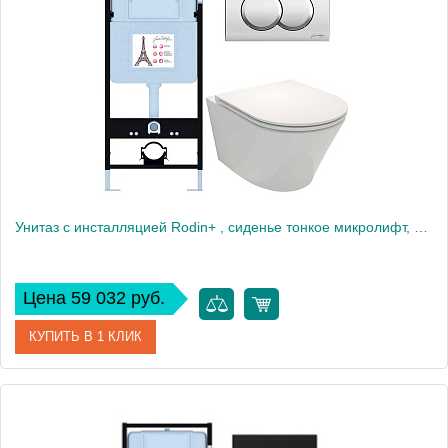
Производитель
Jacob Delafon
Высота, см
35
Вес, кг
40
Унитаз c инсталляцией Rodin+ , сиденье тонкое микролифт, клавиша хром E21750RU-CP
Цена 59 032 руб.
КУПИТЬ В 1 КЛИК
Артикул
E21750RU-CP
Производитель
Jacob Delafon