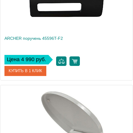
ARCHER поручень 45596T-F2
Цена 4 990 руб.
КУПИТЬ В 1 КЛИК
Артикул
45596T-F2
Производитель
Jacob Delafon
Вес, кг
1