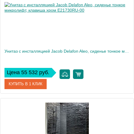
Вес, кг
35
Унитаз c инсталляцией Jacob Delafon Aleo, сиденье тонкое микролифт, клавиша хром E21730RU-00
Цена 55 532 руб.
КУПИТЬ В 1 КЛИК
Артикул
E21730RU-00
Производитель
Jacob Delafon
Высота, см
33