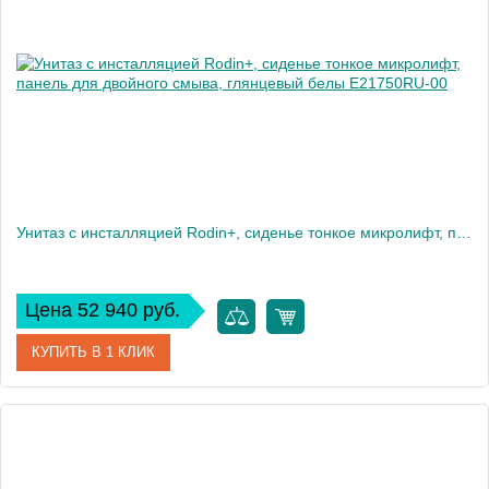
Высота, см
35
Вес, кг
28
Унитаз c инсталляцией Rodin+, сиденье тонкое микролифт, панель для двойного смыва, глянцевый белы E21750RU-00
Цена 52 940 руб.
КУПИТЬ В 1 КЛИК
Артикул
E21750RU-00
Производитель
Jacob Delafon