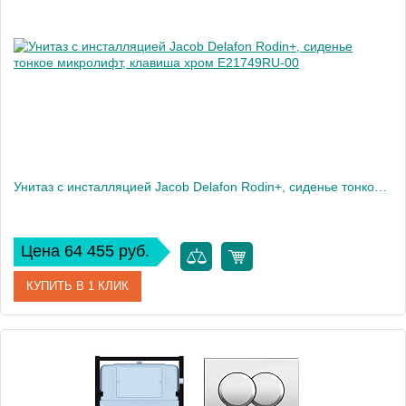
Высота, см
35,6
Вес, кг
35
Унитаз c инсталляцией Jacob Delafon Rodin+, сиденье тонкое микролифт, клавиша хром E21749RU-00
Цена 64 455 руб.
КУПИТЬ В 1 КЛИК
Артикул
E21749RU-00
Производитель
Jacob Delafon