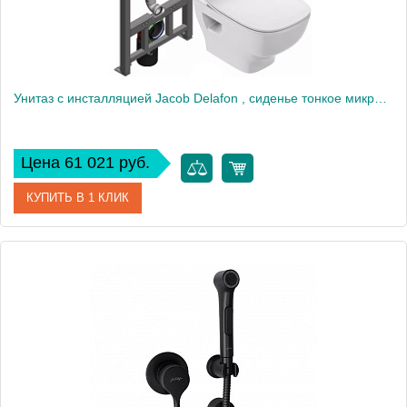
Унитаз c инсталляцией Jacob Delafon , сиденье тонкое микролифт, клавиша белая E21747RU-00
Цена 61 021 руб.
КУПИТЬ В 1 КЛИК
Артикул
E21747RU-00
Производитель
Jacob Delafon
Высота, см
35,5
Вес, кг
18