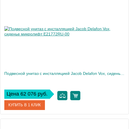
Артикул
E21773RU-00
Производитель
Jacob Delafon
Высота, см
35
Вес, кг
32
Подвесной унитаз c инсталляцией Jacob Delafon Vox, сиденье микролифт E21772RU-00
Цена 62 076 руб.
КУПИТЬ В 1 КЛИК
Артикул
E21772RU-00