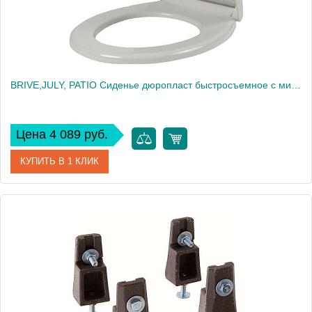
BRIVE,JULY, PATIO Сиденье дюропласт быстросъемное с микролифтом, белый (для EDV102, E4345, E4187, UJV102) 17503
Цена 4 089 руб.
КУПИТЬ В 1 КЛИК
Артикул
17503
Производитель
Jacob Delafon
Высота, см
4,5
Вес, кг
3