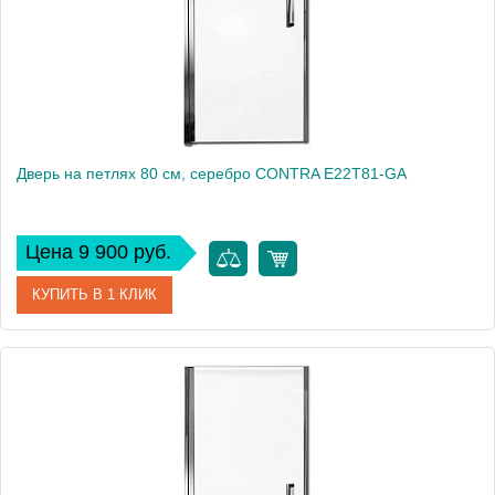
Дверь на петлях 80 см, серебро CONTRA E22T81-GA
Цена 9 900 руб.
КУПИТЬ В 1 КЛИК
Артикул
E22T81-GA
Производитель
Jacob Delafon
Высота, см
200
Вес, кг
27