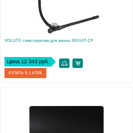
VOLUTE слив-перелив для ванны 99314T-CP
Цена 12 343 руб.
КУПИТЬ В 1 КЛИК
Артикул
99314T-CP
Производитель
Jacob Delafon
Высота, см
55,4
Вес, кг
1