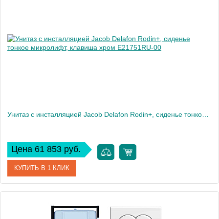
Производитель
Jacob Delafon
Высота, см
7,2
Вес, кг
2
Унитаз c инсталляцией Jacob Delafon Rodin+, сиденье тонкое микролифт, клавиша хром E21751RU-00
Цена 61 853 руб.
КУПИТЬ В 1 КЛИК
Артикул
E21751RU-00