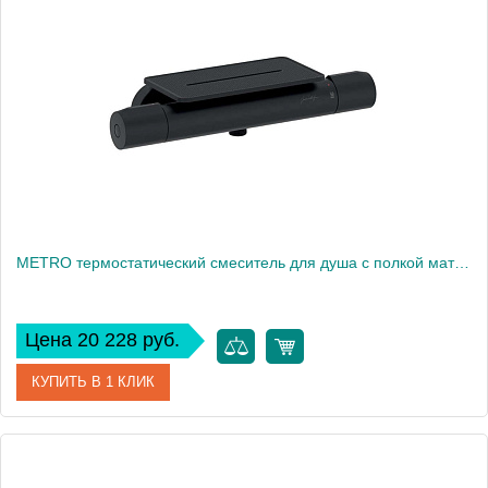
Производитель
Jacob Delafon
Высота, см
37,5
Вес, кг
39
METRO термостатический смеситель для душа с полкой матовый черный E21767-BL
Цена 20 228 руб.
КУПИТЬ В 1 КЛИК
Артикул
E21767-BL