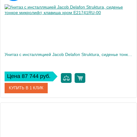
Вес, кг
32
Унитаз c инсталляцией Jacob Delafon Struktura, сиденье тонкое микролифт, клавиша хром E21741RU-00
Цена 87 744 руб.
КУПИТЬ В 1 КЛИК
Артикул
E21741RU-00
Производитель
Jacob Delafon
Высота, см
120