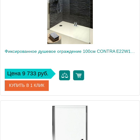
Вес, кг
40
Фиксированное душевое ограждение 100см CONTRA E22W100-GA
Цена 9 733 руб.
КУПИТЬ В 1 КЛИК
Артикул
E22W100-GA
Производитель
Jacob Delafon
Высота, см
200
Вес, кг
20