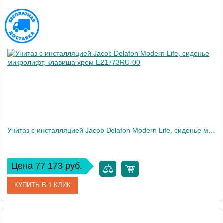
Унитаз c инсталляцией Jacob Delafon Modern Life, сиденье микролифт, клавиша хром E21773RU-00
Цена 77 173 руб.
КУПИТЬ В 1 КЛИК