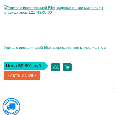
Вес, кг
12
Унитаз c инсталляцией Elite, сиденье тонкое микролифт, клавиша хром E21742RU-00
Цена 59 591 руб.
КУПИТЬ В 1 КЛИК
Артикул
E21742RU-00
Производитель
Jacob Delafon
Высота, см
35,6