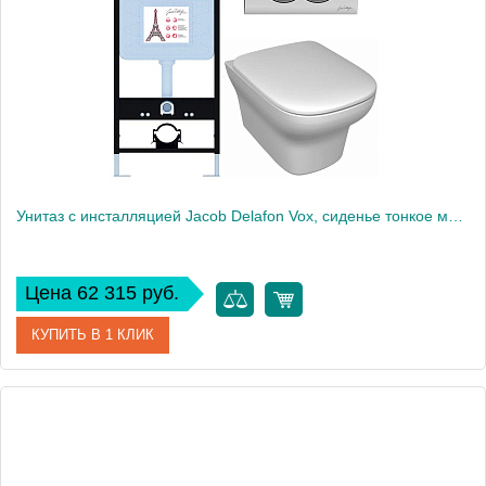
Высота, см
109
Вес, кг
55
Унитаз c инсталляцией Jacob Delafon Vox, сиденье тонкое микролифт, панель для двойного смыва, хром E21747RU-CP
Цена 62 315 руб.
КУПИТЬ В 1 КЛИК
Артикул
E21747RU-CP
Производитель
Jacob Delafon