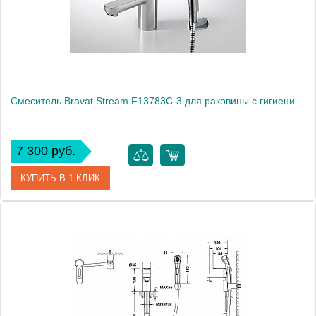
Монтаж
на раковину
Смеситель Bravat Stream F13783C-3 для раковины с гигиеническим душем
7 300 руб.
КУПИТЬ В 1 КЛИК
Артикул
177394 / F13783C-3 / ST 0127
Модель
Stream F13783C-3
Производитель
Bravat
Монтаж
на раковину