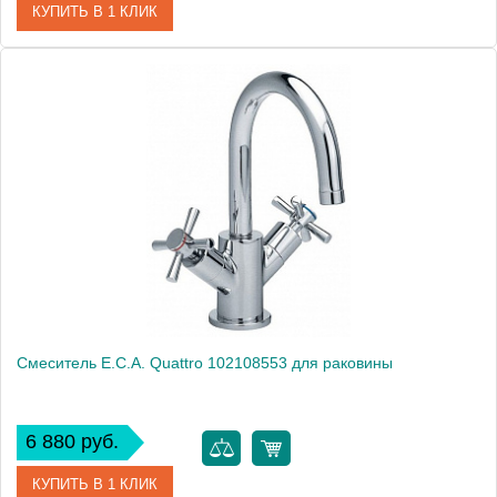
КУПИТЬ В 1 КЛИК
Артикул
102105079
Модель
Quattro 102105079
Производитель
E.C.A.
Монтаж
на раковину
Смеситель E.C.A. Quattro 102108553 для раковины
6 880 руб.
КУПИТЬ В 1 КЛИК