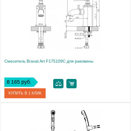
Смеситель Bravat Art F175109C для раковины
8 165 руб.
КУПИТЬ В 1 КЛИК
Артикул
177415 / F175109C / AR 0726
Модель
Art F175109C