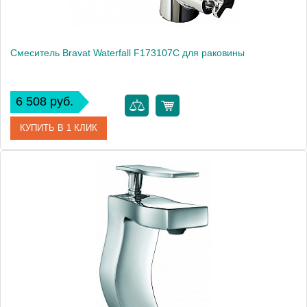
Смеситель Bravat Waterfall F173107C для раковины
6 508 руб.
КУПИТЬ В 1 КЛИК
Артикул
177411 / F173107C / WF 0526
Модель
Waterfall F173107C
Производитель
Bravat
Монтаж
на раковину