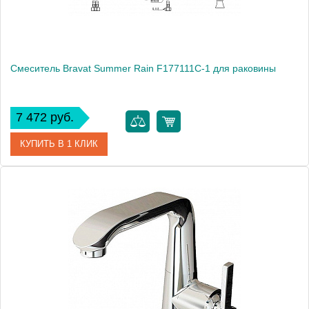
Смеситель Bravat Summer Rain F177111C-1 для раковины
7 472 руб.
КУПИТЬ В 1 КЛИК
Артикул
177419 / F177111C-1 / SR 0926
Модель
Summer Rain F177111C-1
Производитель
Bravat
Монтаж
на раковину