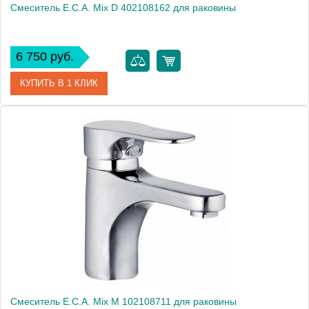
Смеситель E.C.A. Mix D 402108162 для раковины
6 750 руб.
КУПИТЬ В 1 КЛИК
Артикул
402108162
Модель
Mix D 402108162
Производитель
E.C.A.
Монтаж
на раковину
Смеситель E.C.A. Mix M 102108711 для раковины