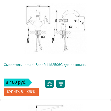
Артикул
LM3606C
Модель
Basis LM3606C
Производитель
Lemark
Монтаж
на раковину
Вес, кг
1.25
Смеситель Lemark Benefit LM2506C для раковины
8 460 руб.
КУПИТЬ В 1 КЛИК