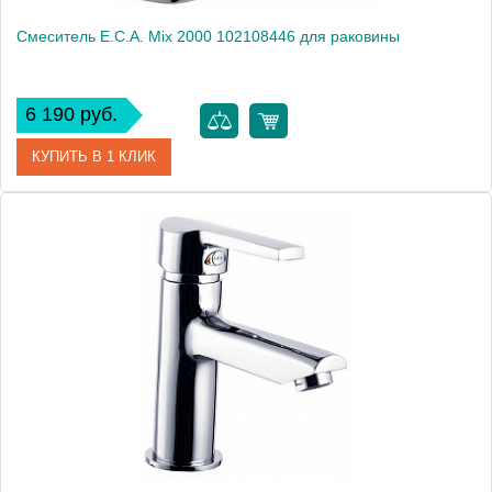
Смеситель E.C.A. Mix 2000 102108446 для раковины
6 190 руб.
КУПИТЬ В 1 КЛИК
Артикул
102108446
Модель
Mix 2000 102108446
Производитель
E.C.A.
Монтаж
на раковину