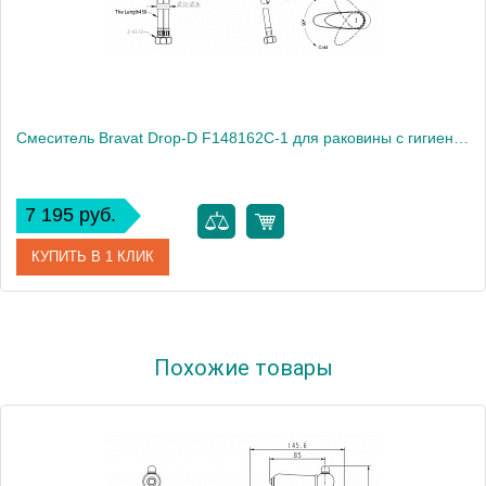
Смеситель Bravat Drop-D F148162C-1 для раковины с гигиеническим душем
7 195 руб.
КУПИТЬ В 1 КЛИК
Артикул
180547 / F148162C-1
Похожие товары
Модель
Drop-D F148162C-1
Производитель
Bravat
Монтаж
на раковину