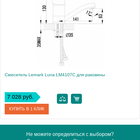
Артикул
LM2506C
Модель
Benefit LM2506C
Производитель
Lemark
Монтаж
на раковину
Вес, кг
1.75
Смеситель Lemark Luna LM4107C для раковины
7 028 руб.
КУПИТЬ В 1 КЛИК
Артикул
LM4107C
Не можете определиться с выбором?