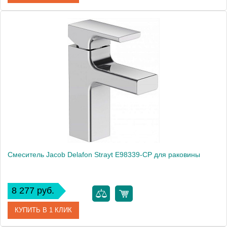
Артикул
102108553
Модель
Quattro 102108553
Производитель
E.C.A.
Монтаж
на раковину
Смеситель Jacob Delafon Strayt E98339-CP для раковины
8 277 руб.
КУПИТЬ В 1 КЛИК