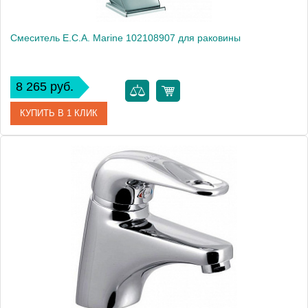
Смеситель E.C.A. Marine 102108907 для раковины
8 265 руб.
КУПИТЬ В 1 КЛИК
Артикул
102108907
Модель
Marine 102108907
Производитель
E.C.A.
Монтаж
на раковину