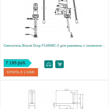
Производитель
Bravat
Монтаж
на раковину
Смеситель Bravat Drop F14898C-2 для раковины с гигиеническим душем
7 195 руб.
КУПИТЬ В 1 КЛИК
Артикул
177385 / F14898C-2 / DR 0227
Модель
Drop F14898C-2
Производитель
Bravat