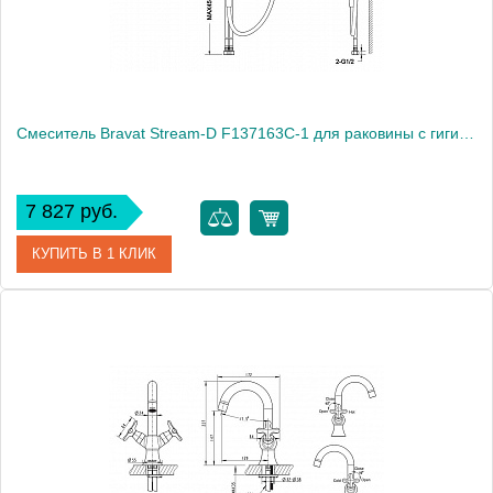
Смеситель Bravat Stream-D F137163C-1 для раковины с гигиеническим душем
7 827 руб.
КУПИТЬ В 1 КЛИК
Артикул
180548 / F137163C-1
Модель
Stream-D F137163C-1
Производитель
Bravat
Монтаж
на раковину