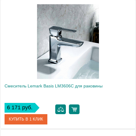
Артикул
E98339-CP
Модель
Strayt E98339-CP
Производитель
Jacob Delafon
Монтаж
на раковину
Вес, кг
2.75
Смеситель Lemark Basis LM3606C для раковины
6 171 руб.
КУПИТЬ В 1 КЛИК