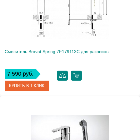
Монтаж
на раковину
Смеситель Bravat Spring 7F179113C для раковины
7 590 руб.
КУПИТЬ В 1 КЛИК
Артикул
181020 / SP 1126 / 7F179113C
Модель
Spring 7F179113C
Производитель
Bravat