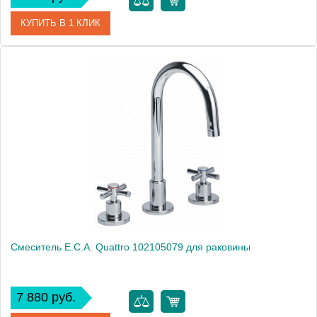
КУПИТЬ В 1 КЛИК
Артикул
102104038
Модель
Quattro 102104038
Производитель
E.C.A.
Монтаж
на раковину
Смеситель E.C.A. Quattro 102105079 для раковины
7 880 руб.