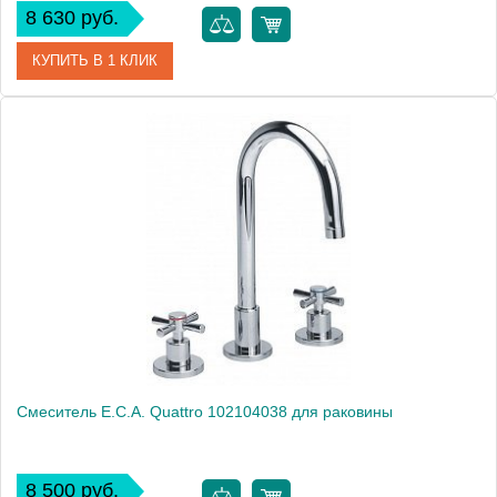
8 630 руб.
КУПИТЬ В 1 КЛИК
Артикул
102108683
Модель
Mix Z 102108683
Производитель
E.C.A.
Монтаж
на раковину
Смеситель E.C.A. Quattro 102104038 для раковины
8 500 руб.