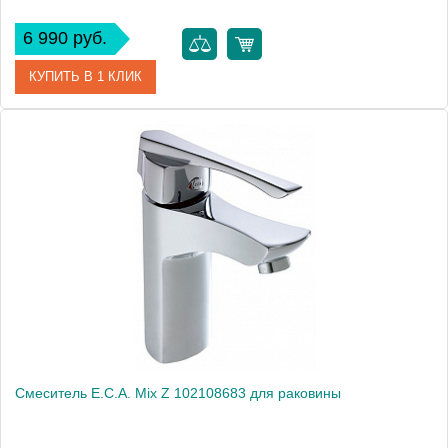
6 990 руб.
КУПИТЬ В 1 КЛИК
Артикул
402110041
Модель
Mix P 402110041
Производитель
E.C.A.
Монтаж
на раковину
Смеситель E.C.A. Mix Z 102108683 для раковины