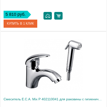
5 810 руб.
КУПИТЬ В 1 КЛИК
Артикул
102108711
Модель
Mix M 102108711
Производитель
E.C.A.
Монтаж
на раковину
Смеситель E.C.A. Mix P 402110041 для раковины с гигиеническим душем