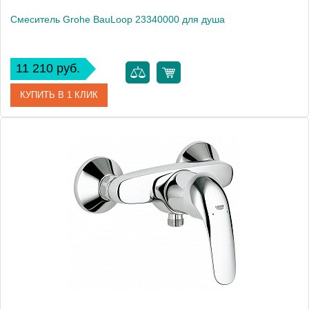
Смеситель Grohe BauLoop 23340000 для душа
11 210 руб.
КУПИТЬ В 1 КЛИК
Артикул
23340000
Модель
BauLoop 23340000
Производитель
Grohe
Монтаж
на стену