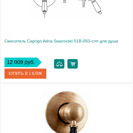
Смеситель Caprigo Adria Swarovski 01B-050-crm для душа
12 009 руб.
КУПИТЬ В 1 КЛИК
Артикул
01B-050-crm
Модель
Adria Swarovski 01B-050-crm
Производитель
Caprigo
Монтаж
внутренний (скрытый монтаж)