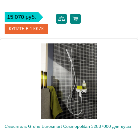
15 070 руб.
КУПИТЬ В 1 КЛИК
Артикул
33555002
Модель
Eurosmart 33555002
Производитель
Grohe
Монтаж
на стену
Вес, кг
1.7
Смеситель Grohe Eurosmart Cosmopolitan 32837000 для душа