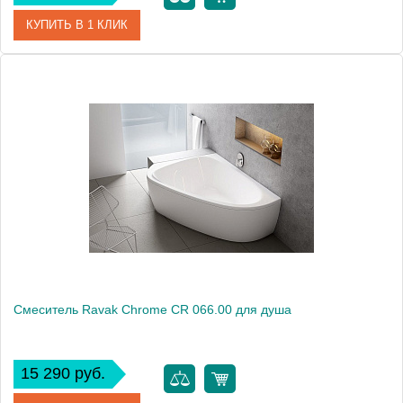
КУПИТЬ В 1 КЛИК
Артикул
X070069
Модель
10° TD 062.00
Производитель
Ravak
Монтаж
внутренний (скрытый монтаж)
Смеситель Ravak Chrome CR 066.00 для душа
15 290 руб.