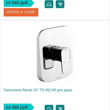
14 560 руб.
КУПИТЬ В 1 КЛИК
Артикул
389250576
Модель
Bozz 389250576
Производитель
Kludi
Монтаж
внутренний (скрытый монтаж)
Смеситель Ravak 10° TD 062.00 для душа
14 080 руб.