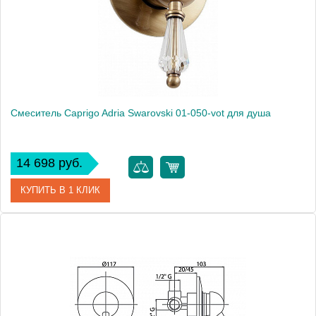
Монтаж
внутренний (скрытый монтаж)
Смеситель Caprigo Adria Swarovski 01-050-vot для душа
14 698 руб.
КУПИТЬ В 1 КЛИК
Артикул
01-050-vot
Модель
Adria Swarovski 01-050-vot
Производитель
Caprigo
Монтаж
внутренний (скрытый монтаж)