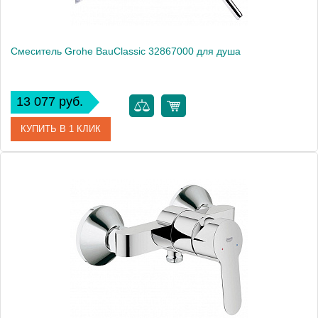
Смеситель Grohe BauClassic 32867000 для душа
13 077 руб.
КУПИТЬ В 1 КЛИК
Артикул
32867000
Модель
BauClassic 32867000
Производитель
Grohe
Монтаж
на стену