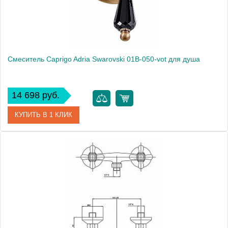
Смеситель Caprigo Adria Swarovski 01B-050-vot для душа
14 698 руб.
КУПИТЬ В 1 КЛИК
Артикул
01B-050-vot
Модель
Adria Swarovski 01B-050-vot
Производитель
Caprigo
Монтаж
внутренний (скрытый монтаж)