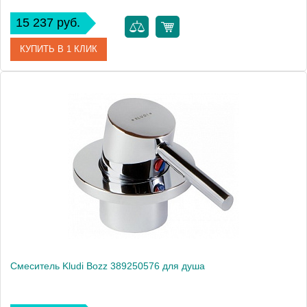
15 237 руб.
КУПИТЬ В 1 КЛИК
Артикул
32837000
Модель
Eurosmart Cosmopolitan 32837000
Производитель
Grohe
Монтаж
на стену
Смеситель Kludi Bozz 389250576 для душа