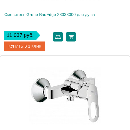
Смеситель Grohe BauEdge 23333000 для душа
11 037 руб.
КУПИТЬ В 1 КЛИК
Артикул
23333000
Модель
BauEdge 23333000
Производитель
Grohe
Монтаж
на стену