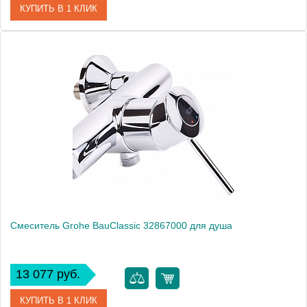
КУПИТЬ В 1 КЛИК
Артикул
29048000
Модель
BauClassic 29048000
Производитель
Grohe
Монтаж
внутренний (скрытый монтаж)
Смеситель Grohe BauClassic 32867000 для душа
13 077 руб.
КУПИТЬ В 1 КЛИК