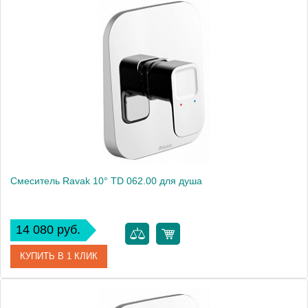
Артикул
389250576
Модель
Bozz 389250576
Производитель
Kludi
Монтаж
внутренний (скрытый монтаж)
Смеситель Ravak 10° TD 062.00 для душа
14 080 руб.
КУПИТЬ В 1 КЛИК