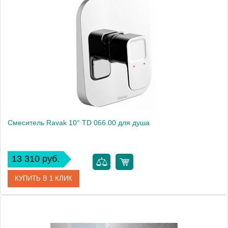
Артикул
X070069
Модель
10° TD 062.00
Производитель
Ravak
Монтаж
внутренний (скрытый монтаж)
Смеситель Ravak 10° TD 066.00 для душа
13 310 руб.
КУПИТЬ В 1 КЛИК
Артикул
X070071