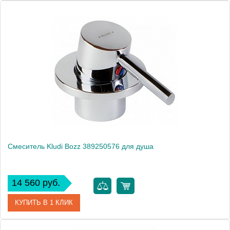
Артикул
33555002
Модель
Eurosmart 33555002
Производитель
Grohe
Монтаж
на стену
Вес, кг
1.7
Смеситель Kludi Bozz 389250576 для душа
14 560 руб.
КУПИТЬ В 1 КЛИК