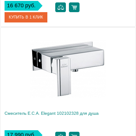
16 670 руб.
КУПИТЬ В 1 КЛИК
Артикул
11-016-vot
Модель
Maggiore 11-016-vot
Производитель
Caprigo
Монтаж
на стену
Смеситель E.C.A. Elegant 102102328 для душа
17 990 руб.