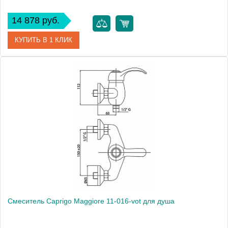
14 878 руб.
КУПИТЬ В 1 КЛИК
Артикул
21-016-vot
Модель
Bristol 21-016-vot
Производитель
Caprigo
Монтаж
на стену
Смеситель Caprigo Maggiore 11-016-vot для душа