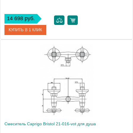
14 698 руб.
КУПИТЬ В 1 КЛИК
Артикул
01B-050-vot
Модель
Adria Swarovski 01B-050-vot
Производитель
Caprigo
Монтаж
внутренний (скрытый монтаж)
Смеситель Caprigo Bristol 21-016-vot для душа