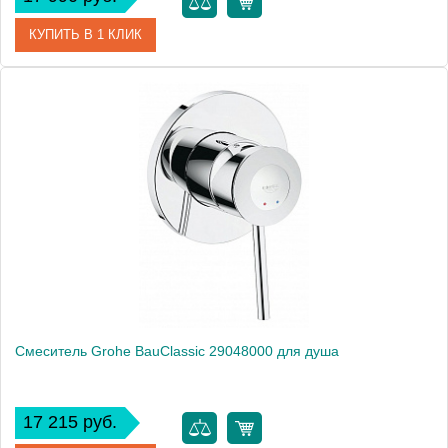
КУПИТЬ В 1 КЛИК
Артикул
102102328
Модель
Elegant 102102328
Производитель
E.C.A.
Монтаж
на стену
Смеситель Grohe BauClassic 29048000 для душа
17 215 руб.