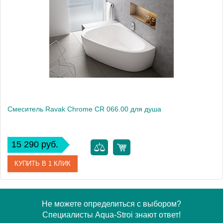
Модель
10° TD 066.00
Производитель
Ravak
Монтаж
внутренний (скрытый монтаж)
Смеситель Ravak Chrome CR 066.00 для душа
15 290 руб.
КУПИТЬ В 1 КЛИК
Артикул
X070057
Не можете определиться с выбором?
Специалисты Aqua-Stroi знают ответ!
Модель
Chrome CR 066.00