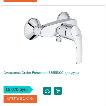
Артикул
32867000
Модель
BauClassic 32867000
Производитель
Grohe
Монтаж
на стену
Смеситель Grohe Eurosmart 33555002 для душа
15 070 руб.
КУПИТЬ В 1 КЛИК