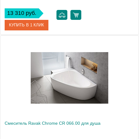
13 310 руб.
КУПИТЬ В 1 КЛИК
Артикул
X070071
Модель
10° TD 066.00
Производитель
Ravak
Монтаж
внутренний (скрытый монтаж)
Смеситель Ravak Chrome CR 066.00 для душа