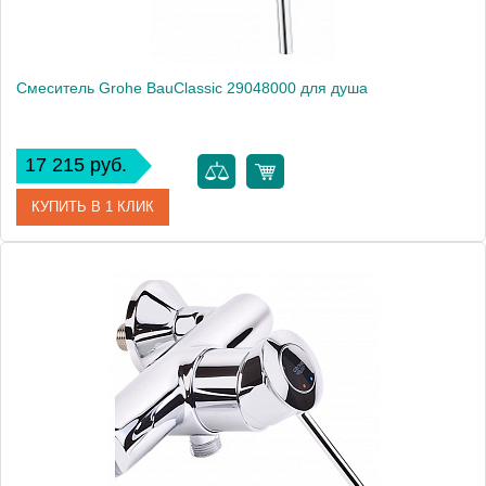
Смеситель Grohe BauClassic 29048000 для душа
17 215 руб.
КУПИТЬ В 1 КЛИК
Артикул
29048000
Модель
BauClassic 29048000
Производитель
Grohe
Монтаж
внутренний (скрытый монтаж)