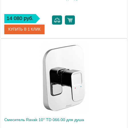
14 080 руб.
КУПИТЬ В 1 КЛИК
Артикул
X070069
Модель
10° TD 062.00
Производитель
Ravak
Монтаж
внутренний (скрытый монтаж)
Смеситель Ravak 10° TD 066.00 для душа