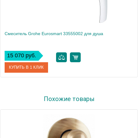
Смеситель Grohe Eurosmart 33555002 для душа
15 070 руб.
КУПИТЬ В 1 КЛИК
Артикул
33555002
Похожие товары
Модель
Eurosmart 33555002
Производитель
Grohe
Монтаж
на стену
Вес, кг
1.7