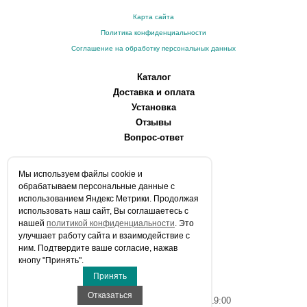
Карта сайта
Политика конфиденциальности
Соглашение на обработку персональных данных
Каталог
Доставка и оплата
Установка
Отзывы
Вопрос-ответ
О компании
Мы используем файлы сookie и
Производители
обрабатываем персональные данные с
Сервисные центры
использованием Яндекс Метрики. Продолжая
использовать наш сайт, Вы соглашаетесь с
Контакты
нашей
политикой конфиденциальности
. Это
Статьи
улучшает работу сайта и взаимодействие с
ним. Подтвердите ваше согласие, нажав
Телефоны:
кнопу "Принять".
+7 (903) 216-59-41
Принять
E-mail:
info@aqua-stroi.ru
Отказаться
Время работы: Пн-Вс с 9:00 до 19:00