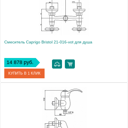
Монтаж
внутренний (скрытый монтаж)
Смеситель Caprigo Bristol 21-016-vot для душа
14 878 руб.
КУПИТЬ В 1 КЛИК
Артикул
21-016-vot
Модель
Bristol 21-016-vot
Производитель
Caprigo
Монтаж
на стену