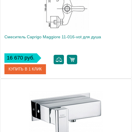
Смеситель Caprigo Maggiore 11-016-vot для душа
16 670 руб.
КУПИТЬ В 1 КЛИК
Артикул
11-016-vot
Модель
Maggiore 11-016-vot
Производитель
Caprigo
Монтаж
на стену