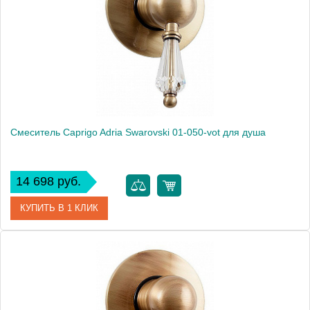
Смеситель Caprigo Adria Swarovski 01-050-vot для душа
14 698 руб.
КУПИТЬ В 1 КЛИК
Артикул
01-050-vot
Модель
Adria Swarovski 01-050-vot
Производитель
Caprigo