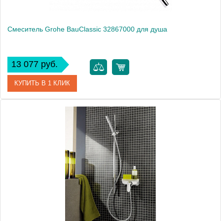
Смеситель Grohe BauClassic 32867000 для душа
13 077 руб.
КУПИТЬ В 1 КЛИК
Артикул
32867000
Модель
BauClassic 32867000
Производитель
Grohe
Монтаж
на стену