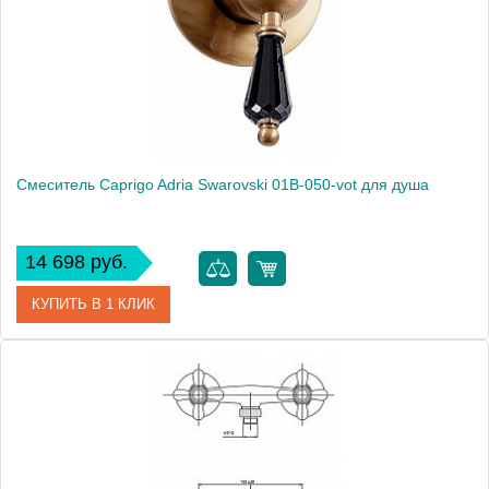
Монтаж
внутренний (скрытый монтаж)
Смеситель Caprigo Adria Swarovski 01B-050-vot для душа
14 698 руб.
КУПИТЬ В 1 КЛИК
Артикул
01B-050-vot
Модель
Adria Swarovski 01B-050-vot
Производитель
Caprigo