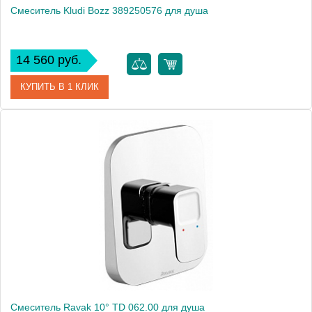
Смеситель Kludi Bozz 389250576 для душа
14 560 руб.
КУПИТЬ В 1 КЛИК
Артикул
389250576
Модель
Bozz 389250576
Производитель
Kludi
Монтаж
внутренний (скрытый монтаж)
Смеситель Ravak 10° TD 062.00 для душа