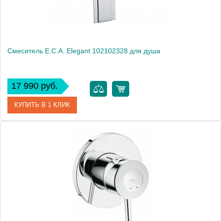
Смеситель E.C.A. Elegant 102102328 для душа
17 990 руб.
КУПИТЬ В 1 КЛИК
Артикул
102102328
Модель
Elegant 102102328
Производитель
E.C.A.
Монтаж
на стену