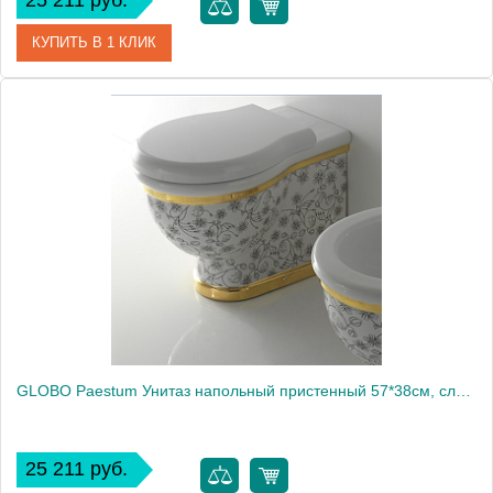
25 211 руб.
КУПИТЬ В 1 КЛИК
Артикул
PA025.A09
Производитель
Globo
GLOBO Paestum Унитаз напольный пристенный 57*38см, слив универсальный, с комплектом креплений, цвет: Field A351931
25 211 руб.