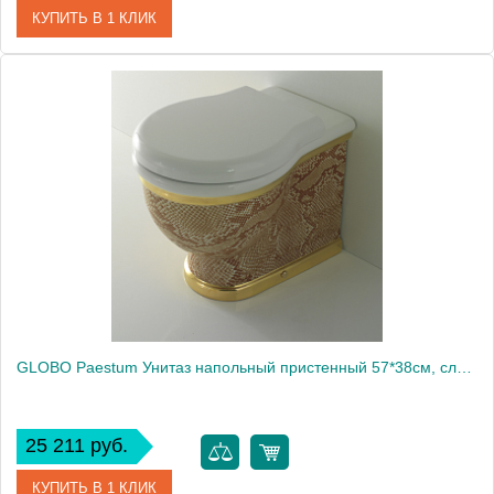
КУПИТЬ В 1 КЛИК
Артикул
PA025.A35
Производитель
Globo
GLOBO Paestum Унитаз напольный пристенный 57*38см, слив универсальный, с комплектом креплений, цвет: Python A331931
25 211 руб.
КУПИТЬ В 1 КЛИК