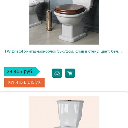
TW Bristol Унитаз-моноблок 36х71см, слив в стену, цвет: белый/бронза СИДЕНЬЕ НА ВЫБОР
28 405 руб.
КУПИТЬ В 1 КЛИК
Артикул
TWBR03bi
Производитель
Tiffany World