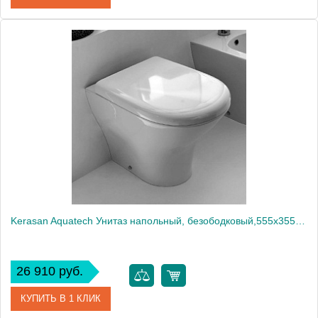
Артикул
PA025.A33
Производитель
Globo
Kerasan Aquatech Унитаз напольный, безободковый,555х355 мм, слив в стену, в комплекте с крепежом WB5N, цвет: белый1858
26 910 руб.
КУПИТЬ В 1 КЛИК