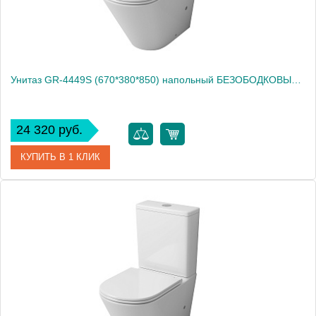
Унитаз GR-4449S (670*380*850) напольный БЕЗОБОДКОВЫЙ с тонкой крышкой,
24 320 руб.
КУПИТЬ В 1 КЛИК
Артикул
GR-4449S
Производитель
Grossman
Вес, кг
50.5