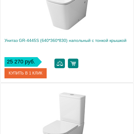
Унитаз GR-4445S (640*360*830) напольный с тонкой крышкой
25 270 руб.
КУПИТЬ В 1 КЛИК
Артикул
GR-4445S
Производитель
Grossman
Вес, кг
52