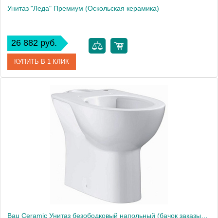
Унитаз "Леда" Премиум (Оскольская керамика)
26 882 руб.
КУПИТЬ В 1 КЛИК
Артикул
45901130115
Модель
"Леда" Премиум
Производитель
Оскольская керамика
Высота, см
80.0000
Bau Ceramic Унитаз безободковый напольный (бачок заказывается отдельно), горизонтальный выпуск 39349000