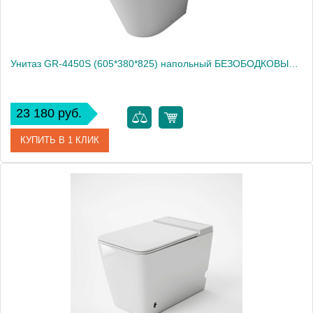
Унитаз GR-4450S (605*380*825) напольный БЕЗОБОДКОВЫЙ с тонкой крышкой,
23 180 руб.
КУПИТЬ В 1 КЛИК
Артикул
GR-4450S
Производитель
Grossman
Вес, кг
44.5