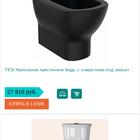
Модель
TESI T0077V3
Производитель
Ideal Standard
Высота, см
40.0000
Вес, кг
29.5
TESI Напольное пристенное биде, с отверстием под смеситель, с отверстием перелива, с крепежом
27 918 руб.
КУПИТЬ В 1 КЛИК
Артикул
T3540V3
Модель
TESI T3540V3