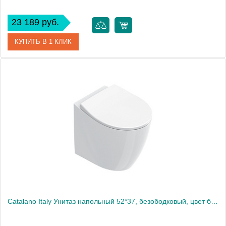
23 189 руб.
КУПИТЬ В 1 КЛИК
Артикул
39429000
Производитель
Grohe
Высота, см
40
Вес, кг
19
Catalano Italy Унитаз напольный 52*37, безободковый, цвет белый глянцевый