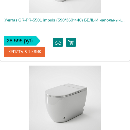
Унитаз GR-PR-5501 impuls (590*360*440) БЕЛЫЙ напольный с тонкой крышкой,
28 595 руб.
КУПИТЬ В 1 КЛИК
Артикул
GR-PR-5501
Производитель
Grossman
Вес, кг
38