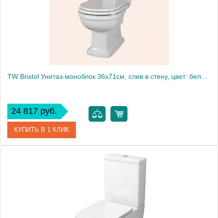
TW Bristol Унитаз-моноблок 36х71см, слив в стену, цвет: белый/хром СИДЕНЬЕ НА ВЫБОР
24 817 руб.
КУПИТЬ В 1 КЛИК
Артикул
TWBR03bi
Производитель
Tiffany World