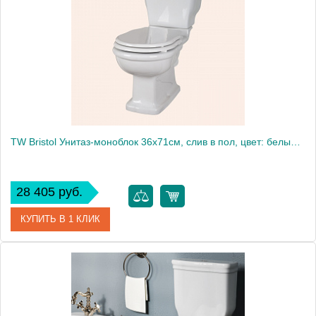
Производитель
Ideal Standard
Высота, см
40.0000
Вес, кг
22.832
TW Bristol Унитаз-моноблок 36х71см, слив в пол, цвет: белый/бронза СИДЕНЬЕ НА ВЫБОР
28 405 руб.
КУПИТЬ В 1 КЛИК
Артикул
TWBR50bi
Производитель
Tiffany World