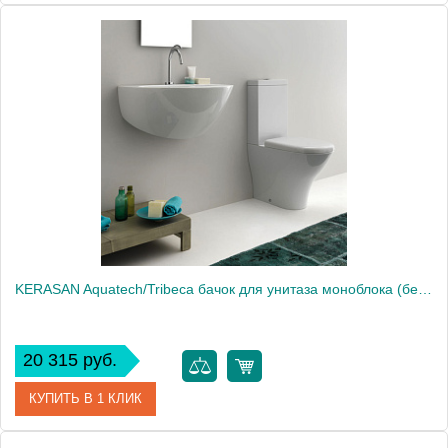
Артикул
371801
Производитель
Kerasan
KERASAN Aquatech/Tribeca бачок для унитаза моноблока (без механизма слива), цвет белый1858
20 315 руб.
КУПИТЬ В 1 КЛИК