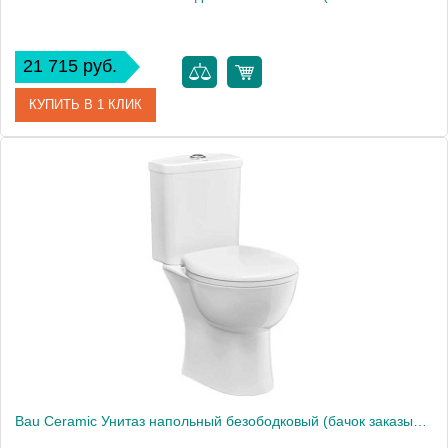
21 715 руб.
КУПИТЬ В 1 КЛИК
Артикул
39349000
Производитель
Grohe
Высота, см
77,2
Вес, кг
20
Bau Ceramic Унитаз напольный безободковый (бачок заказывается отдельно), вертикальный выпуск 39429000