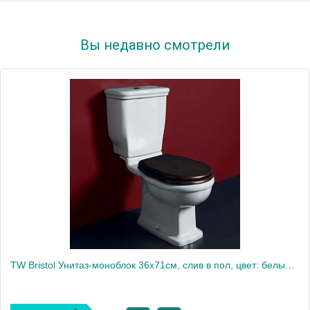
Вы недавно смотрели
TW Bristol Унитаз-моноблок 36х71см, слив в пол, цвет: белый/золото СИДЕНЬЕ НА ВЫБОР