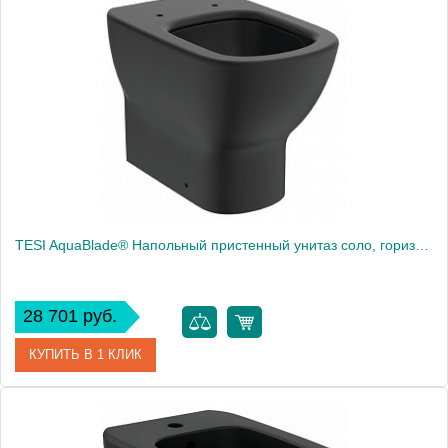
Артикул
8.2195.6.000.000.1
Производитель
Laufen
TESI AquaBlade® Напольный пристенный унитаз соло, горизонтальный выпуск (универсальный), глубокий смыв, сидение и крышка T3528V3 или T3527V3 заказывается дополнительно, с крепежом TT0257919
28 701 руб.
КУПИТЬ В 1 КЛИК
Артикул
T0077V3