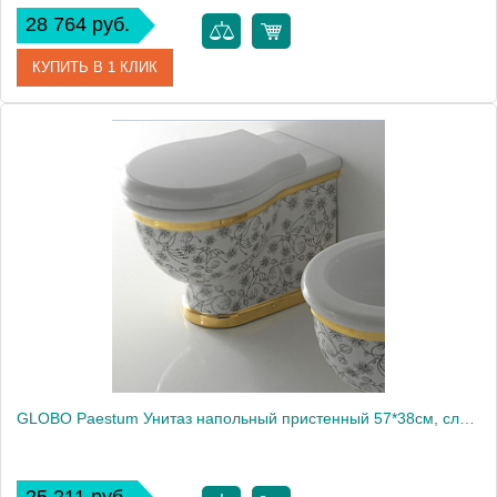
28 764 руб.
КУПИТЬ В 1 КЛИК
Артикул
0712520001
Производитель
Catalano
Высота, см
41
Вес, кг
30.109
GLOBO Paestum Унитаз напольный пристенный 57*38см, слив универсальный, с комплектом креплений, цвет: декор Flower A091931