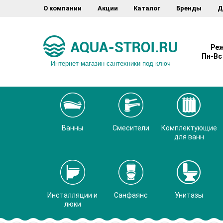
О компании
Акции
Каталог
Бренды
Д
Реж
Пн-Вс 
Интернет-магазин сантехники под ключ
Ванны
Смесители
Комплектующие
для ванн
Инсталляции и
Санфаянс
Унитазы
люки