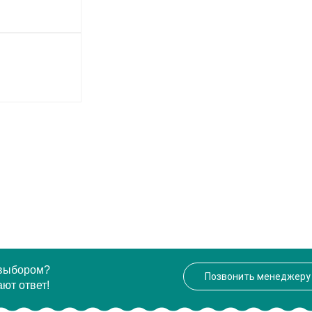
 выбором?
Позвонить менеджеру
ют ответ!