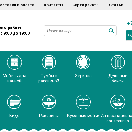
оставка и оплата
Контакты
Сертификаты
Статьи
+
им работы:
с 9:00 до 19:00
ЗА
Мебель для
Тумбы с
Зеркала
Душевые
ванной
раковиной
боксы
Биде
Раковины
Кухонные мойки
Антивандальн
сантехника