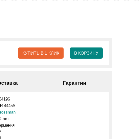
КУПИТЬ В 1 КЛИК
В КОРЗИНУ
оставка
Гарантии
04196
R-4445S
rossman
0 лет
ермания
2
4