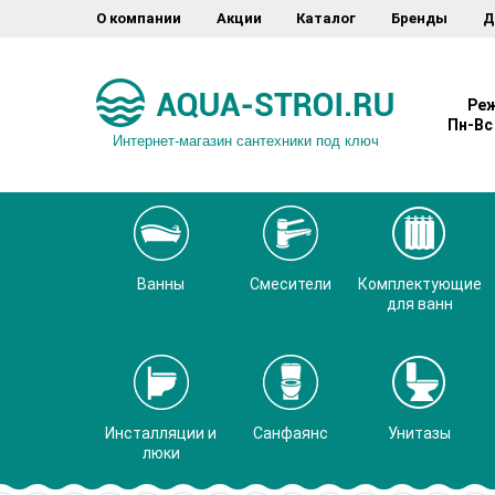
О компании
Акции
Каталог
Бренды
Д
Реж
Пн-Вс 
Интернет-магазин сантехники под ключ
Ванны
Смесители
Комплектующие
для ванн
Инсталляции и
Санфаянс
Унитазы
люки