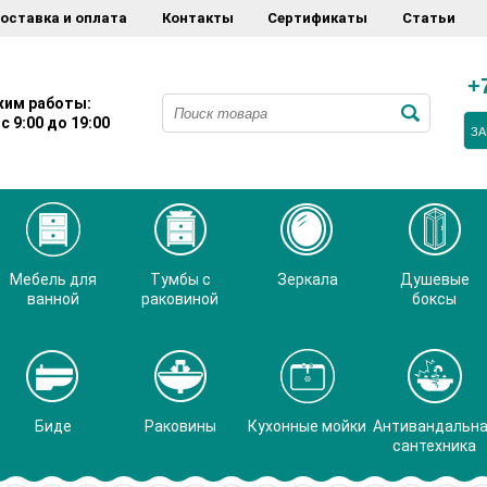
оставка и оплата
Контакты
Сертификаты
Статьи
+
им работы:
с 9:00 до 19:00
ЗА
Мебель для
Тумбы с
Зеркала
Душевые
ванной
раковиной
боксы
Биде
Раковины
Кухонные мойки
Антивандальн
сантехника