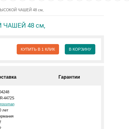
с ВЫСОКОЙ ЧАШЕЙ 48 см,
Й ЧАШЕЙ 48 см,
КУПИТЬ В 1 КЛИК
В КОРЗИНУ
оставка
Гарантии
04248
R-4472S
rossman
0 лет
ермания
7
2