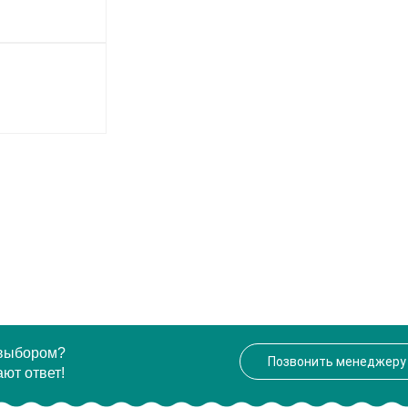
 выбором?
Позвонить менеджеру
ют ответ!