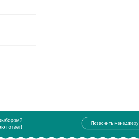
 выбором?
Позвонить менеджеру
ют ответ!