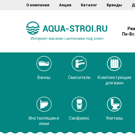
О компании
Акции
Каталог
Бренды
Д
Реж
Пн-Вс 
Интернет-магазин сантехники под ключ
Ванны
Смесители
Комплектующие
для ванн
Инсталляции и
Санфаянс
Унитазы
люки