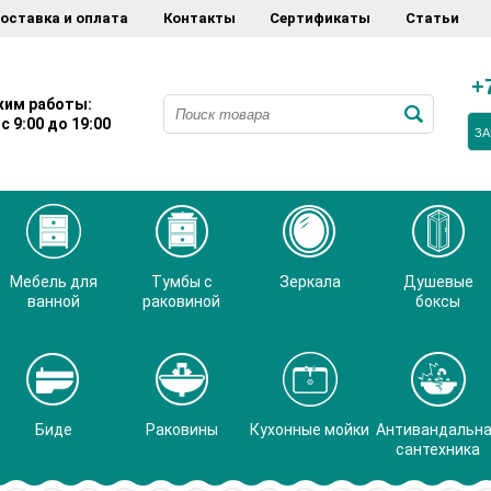
оставка и оплата
Контакты
Сертификаты
Статьи
+
им работы:
с 9:00 до 19:00
ЗА
Мебель для
Тумбы с
Зеркала
Душевые
ванной
раковиной
боксы
Биде
Раковины
Кухонные мойки
Антивандальн
сантехника