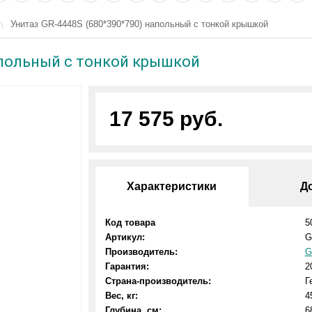
Унитаз GR-4448S (680*390*790) напольный с тонкой крышкой
апольный с тонкой крышкой
17 575 руб.
Характеристики
Д
Код товара
5
Артикул:
G
Производитель:
G
Гарантия:
2
Страна-производитель:
Г
Вес, кг:
4
Глубина, см:
6