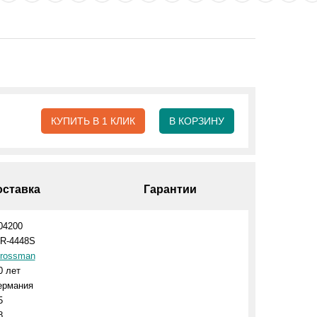
КУПИТЬ В 1 КЛИК
В КОРЗИНУ
оставка
Гарантии
04200
R-4448S
rossman
0 лет
ермания
5
8