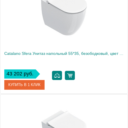
Высота, см
41
Вес, кг
31.674
Catalano Sfera Унитаз напольный 55*35, безободковый, цвет белый глянцевый
43 202 руб.
КУПИТЬ В 1 КЛИК
Артикул
0514550001
Производитель
Catalano
Высота, см
41