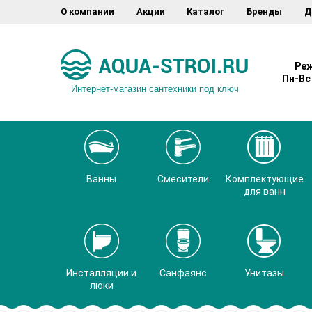
О компании
Акции
Каталог
Бренды
Д
Реж
Пн-Вс 
Интернет-магазин сантехники под ключ
Ванны
Смесители
Комплектующие
для ванн
Инсталляции и
Санфаянс
Унитазы
люки