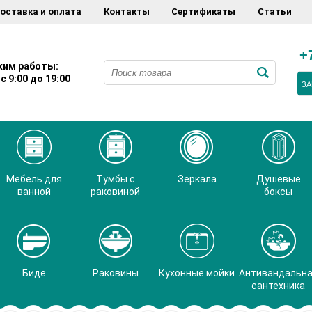
оставка и оплата
Контакты
Сертификаты
Статьи
+
им работы:
с 9:00 до 19:00
ЗА
Мебель для
Тумбы с
Зеркала
Душевые
ванной
раковиной
боксы
Биде
Раковины
Кухонные мойки
Антивандальн
сантехника