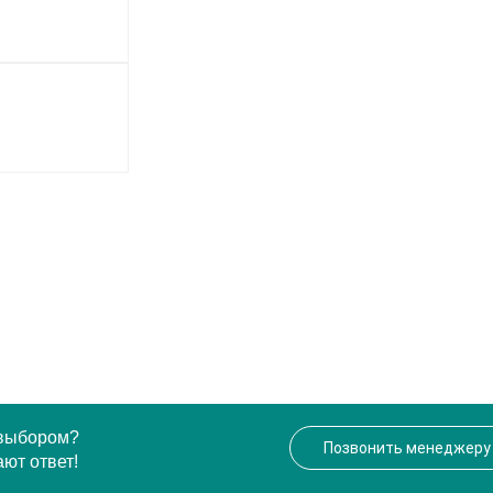
 выбором?
Позвонить менеджеру
ют ответ!