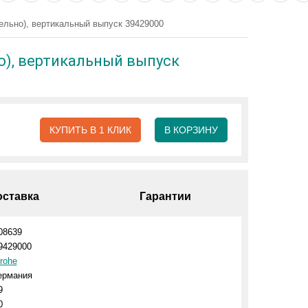
ельно), вертикальный выпуск 39429000
о), вертикальный выпуск
КУПИТЬ В 1 КЛИК
В КОРЗИНУ
оставка
Гарантии
08639
9429000
rohe
ермания
9
0