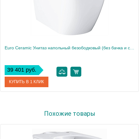
Euro Ceramic Унитаз напольный безободковый (без бачка и сиденья), альпин-белый 39338000
39 401 руб.
КУПИТЬ В 1 КЛИК
Артикул
39338000
Похожие товары
Производитель
Grohe
Высота, см
39
Вес, кг
40