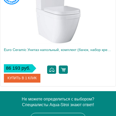
Высота, см
40
Вес, кг
19
Euro Ceramic Унитаз напольный, комплект (бачок, набор креплений, сиденье Soft Close) 39462000
86 193 руб.
КУПИТЬ В 1 КЛИК
Артикул
39462000
Не можете определиться с выбором?
Специалисты Aqua-Stroi знают ответ!
Производитель
Grohe
Высота, см
77,4