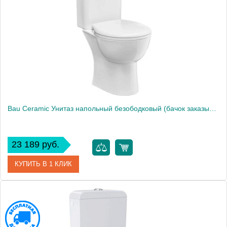
Производитель
Grohe
Высота, см
77,2
Вес, кг
20
Bau Ceramic Унитаз напольный безободковый (бачок заказывается отдельно), вертикальный выпуск 39429000
23 189 руб.
КУПИТЬ В 1 КЛИК
Артикул
39429000
Производитель
Grohe