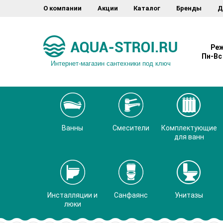
О компании
Акции
Каталог
Бренды
Д
Реж
Пн-Вс 
Интернет-магазин сантехники под ключ
Ванны
Смесители
Комплектующие
для ванн
Инсталляции и
Санфаянс
Унитазы
люки