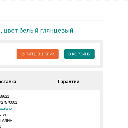
м, цвет белый глянцевый
КУПИТЬ В 1 КЛИК
В КОРЗИНУ
оставка
Гарантии
69621
727570001
atalano
 лет
ТАЛИЯ
0