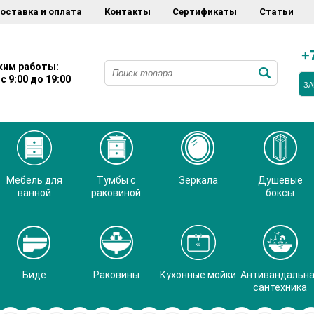
оставка и оплата
Контакты
Сертификаты
Статьи
+
им работы:
с 9:00 до 19:00
ЗА
Мебель для
Тумбы с
Зеркала
Душевые
ванной
раковиной
боксы
Биде
Раковины
Кухонные мойки
Антивандальн
сантехника