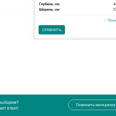
Глубина, см:
4
Ширина, см:
5
Посм
СРАВНИТЬ
 выбором?
Позвонить менеджеру
ют ответ!