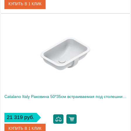
КУПИТЬ В 1 КЛИК
Артикул
0424600001
Производитель
Catalano
Высота, см
14
Catalano Italy Раковина 50*35см встраиваемая под столешницу с переливом, крепеж включен, цвет белый глянцевый
21 319 руб.
КУПИТЬ В 1 КЛИК