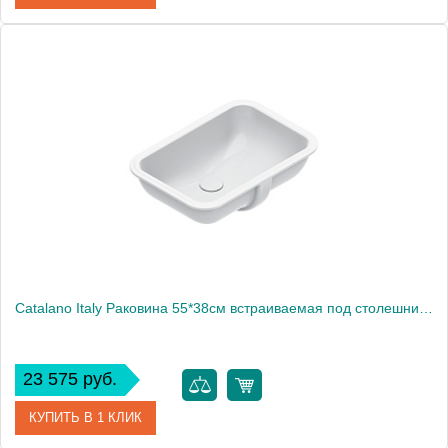
Артикул
0727500001
Производитель
Catalano
Высота, см
20
Catalano Italy Раковина 55*38см встраиваемая под столешницу с переливом, цвет белый глянцевый
23 575 руб.
КУПИТЬ В 1 КЛИК