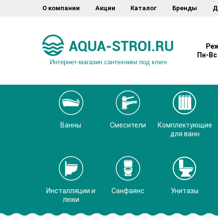
О компании
Акции
Каталог
Бренды
Д
Реж
Пн-Вс 
Интернет-магазин сантехники под ключ
Ванны
Смесители
Комплектующие
для ванн
Инсталляции и
Санфаянс
Унитазы
люки