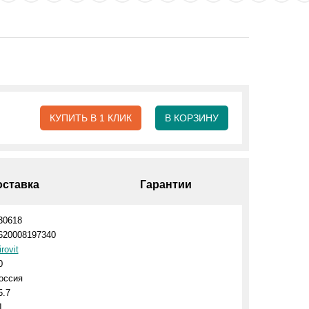
КУПИТЬ В 1 КЛИК
В КОРЗИНУ
оставка
Гарантии
30618
620008197340
irovit
0
оссия
5.7
1