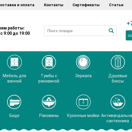
оставка и оплата
Контакты
Сертификаты
Статьи
+
им работы:
с 9:00 до 19:00
ЗА
Мебель для
Тумбы с
Зеркала
Душевые
ванной
раковиной
боксы
Биде
Раковины
Кухонные мойки
Антивандальн
сантехника