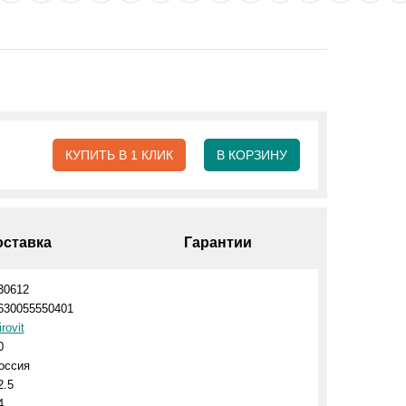
КУПИТЬ В 1 КЛИК
В КОРЗИНУ
оставка
Гарантии
30612
630055550401
irovit
0
оссия
2.5
4