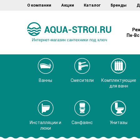
О компании
Акции
Каталог
Бренды
Д
Реж
Пн-Вс 
Интернет-магазин сантехники под ключ
Ванны
Смесители
Комплектующие
для ванн
Инсталляции и
Санфаянс
Унитазы
люки