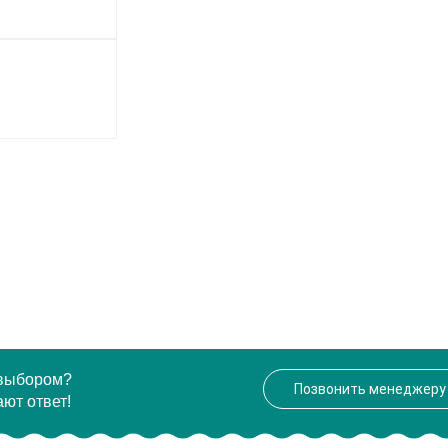
 выбором?
Позвонить менеджеру
ют ответ!