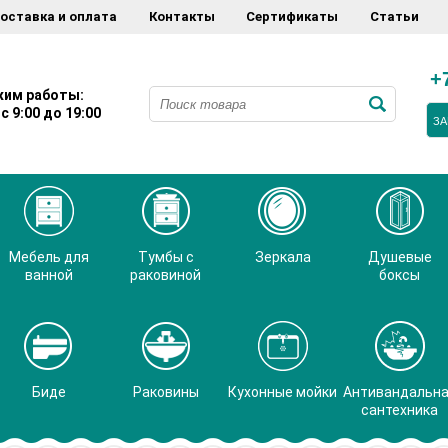
оставка и оплата
Контакты
Сертификаты
Статьи
+
им работы:
с 9:00 до 19:00
ЗА
Мебель для
Тумбы с
Зеркала
Душевые
ванной
раковиной
боксы
Биде
Раковины
Кухонные мойки
Антивандальн
сантехника