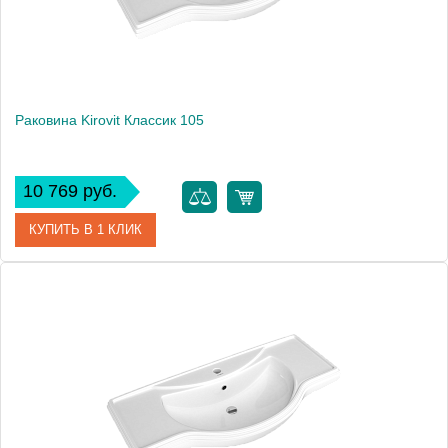
Раковина Kirovit Классик 105
10 769 руб.
КУПИТЬ В 1 КЛИК
Артикул
4640021060926
Производитель
Kirovit
Высота, см
21
Вес, кг
23.1