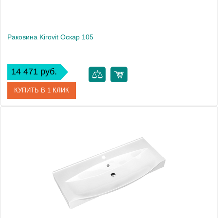
Раковина Kirovit Оскар 105
14 471 руб.
КУПИТЬ В 1 КЛИК
Артикул
4640021064740
Производитель
Kirovit
Высота, см
18.7
Вес, кг
27.2