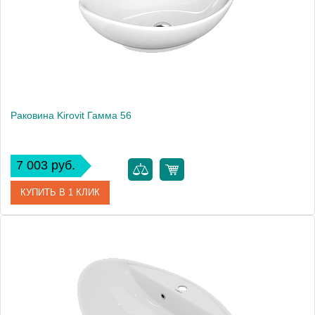
Раковина Kirovit Гамма 56
7 003 руб.
КУПИТЬ В 1 КЛИК
Артикул
4620008198989
Производитель
Kirovit
Высота, см
18
Вес, кг
9.3