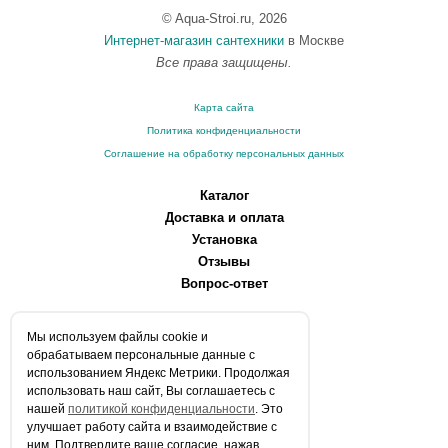
© Aqua-Stroi.ru, 2026
Интернет-магазин сантехники
в Москве
Все права защищены.
Карта сайта
Политика конфиденциальности
Соглашение на обработку персональных данных
Каталог
Доставка и оплата
Установка
Отзывы
Вопрос-ответ
О компании
Мы используем файлы сookie и
Производители
обрабатываем персональные данные с
Сервисные центры
использованием Яндекс Метрики. Продолжая
использовать наш сайт, Вы соглашаетесь с
Контакты
нашей
политикой конфиденциальности
. Это
Статьи
улучшает работу сайта и взаимодействие с
ним. Подтвердите ваше согласие, нажав