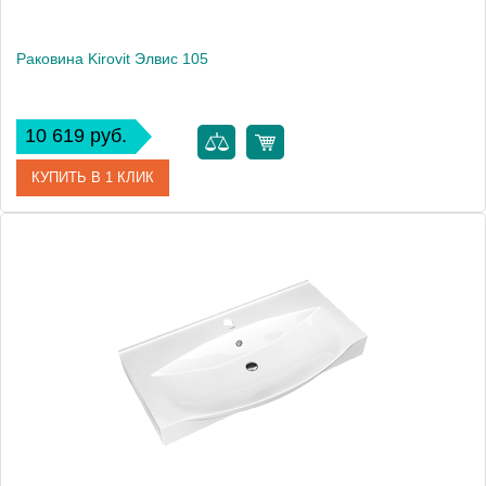
Раковина Kirovit Элвис 105
10 619 руб.
КУПИТЬ В 1 КЛИК
Артикул
4640021061800
Производитель
Kirovit
Высота, см
18
Вес, кг
26