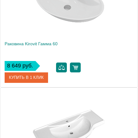
Раковина Kirovit Гамма 60
8 649 руб.
КУПИТЬ В 1 КЛИК
Артикул
4630055550494
Производитель
Kirovit
Высота, см
17.8
Вес, кг
11.3