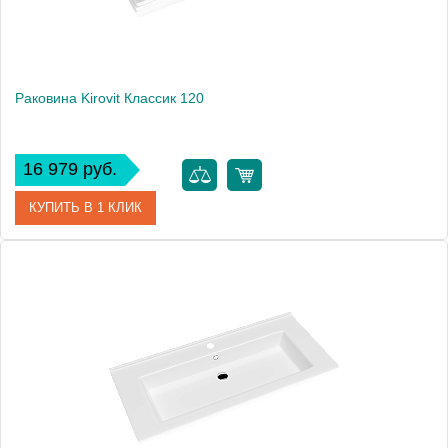
Раковина Kirovit Классик 120
16 979 руб.
КУПИТЬ В 1 КЛИК
Артикул
4640021060957
Производитель
Kirovit
Высота, см
21.5
Вес, кг
29