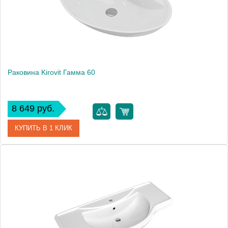
Раковина Kirovit Гамма 60
8 649 руб.
КУПИТЬ В 1 КЛИК
Артикул
4630055550494
Производитель
Kirovit
Высота, см
17.8
Вес, кг
11.3