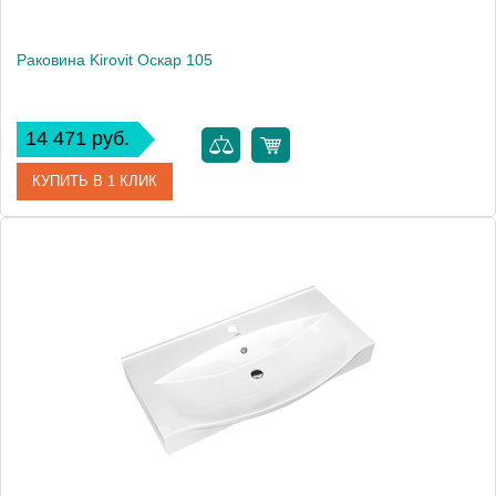
Раковина Kirovit Оскар 105
14 471 руб.
КУПИТЬ В 1 КЛИК
Артикул
4640021064740
Производитель
Kirovit
Высота, см
18.7
Вес, кг
27.2