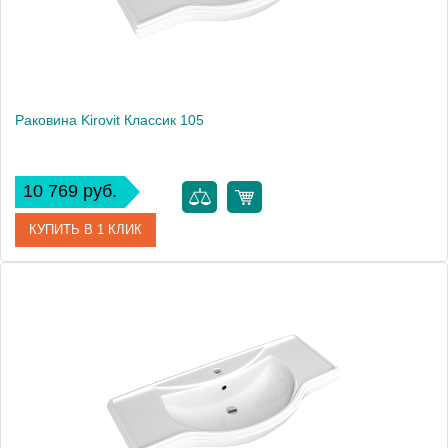
Раковина Kirovit Классик 105
10 769 руб.
КУПИТЬ В 1 КЛИК
Артикул
4640021060926
Производитель
Kirovit
Высота, см
21
Вес, кг
23.1