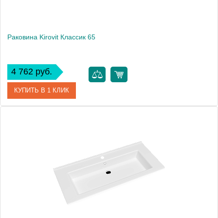
Раковина Kirovit Классик 65
4 762 руб.
КУПИТЬ В 1 КЛИК
Артикул
33273
Производитель
Kirovit
Высота, см
19.5
Вес, кг
16.3