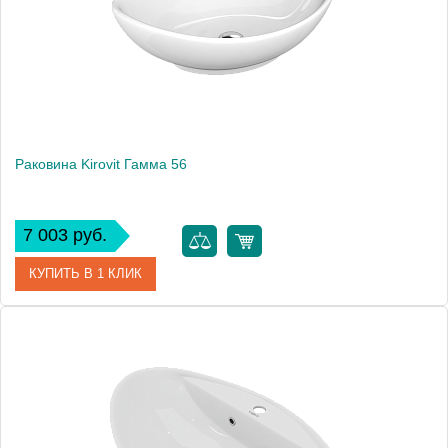
Раковина Kirovit Гамма 56
7 003 руб.
КУПИТЬ В 1 КЛИК
Артикул
4620008198989
Производитель
Kirovit
Высота, см
18
Вес, кг
9.3