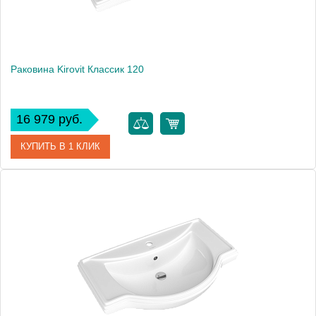
Раковина Kirovit Классик 120
16 979 руб.
КУПИТЬ В 1 КЛИК
Артикул
4640021060957
Производитель
Kirovit
Высота, см
21.5
Вес, кг
29