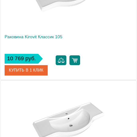
Раковина Kirovit Классик 105
10 769 руб.
КУПИТЬ В 1 КЛИК
Артикул
4640021060926
Производитель
Kirovit
Высота, см
21
Вес, кг
23.1