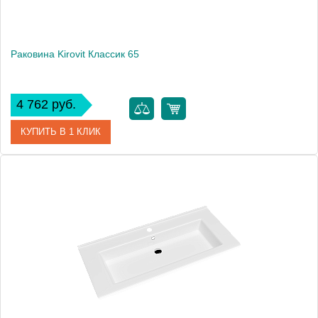
Раковина Kirovit Классик 65
4 762 руб.
КУПИТЬ В 1 КЛИК
Артикул
33273
Производитель
Kirovit
Высота, см
19.5
Вес, кг
16.3