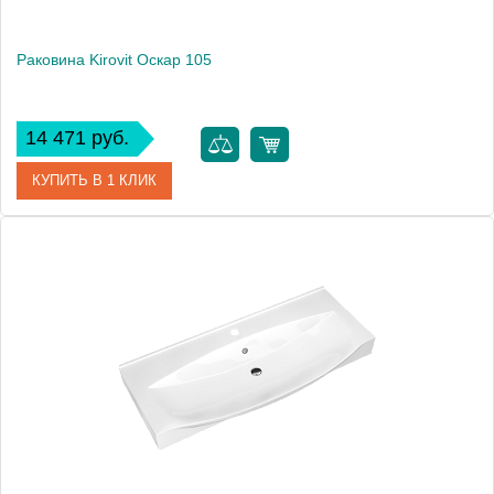
Раковина Kirovit Оскар 105
14 471 руб.
КУПИТЬ В 1 КЛИК
Артикул
4640021064740
Производитель
Kirovit
Высота, см
18.7
Вес, кг
27.2