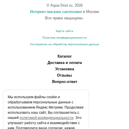
© Aqua-Stroi.ru, 2026
Интернет-магазин сантехники
в Москве
Все права защищены.
Карта сайта
Политика конфиденциальности
Соглашение на обработку персональных данных
Каталог
Доставка и оплата
Установка
Отзывы
Вопрос-ответ
О компании
Мы используем файлы сookie и
Производители
обрабатываем персональные данные с
Сервисные центры
использованием Яндекс Метрики. Продолжая
использовать наш сайт, Вы соглашаетесь с
Контакты
нашей
политикой конфиденциальности
. Это
Статьи
улучшает работу сайта и взаимодействие с
ним. Подтвердите ваше согласие, нажав