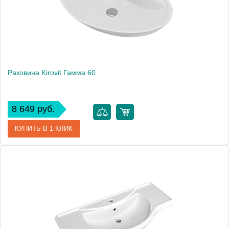
Раковина Kirovit Гамма 60
8 649 руб.
КУПИТЬ В 1 КЛИК
Артикул
4630055550494
Производитель
Kirovit
Высота, см
17.8
Вес, кг
11.3