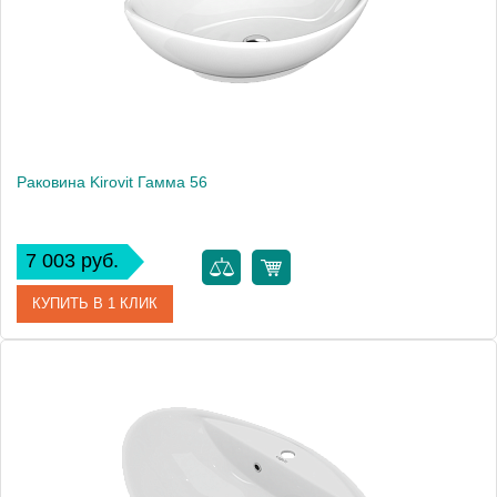
Раковина Kirovit Гамма 56
7 003 руб.
КУПИТЬ В 1 КЛИК
Артикул
4620008198989
Производитель
Kirovit
Высота, см
18
Вес, кг
9.3