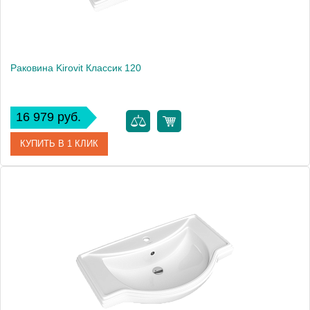
Раковина Kirovit Классик 120
16 979 руб.
КУПИТЬ В 1 КЛИК
Артикул
4640021060957
Производитель
Kirovit
Высота, см
21.5
Вес, кг
29