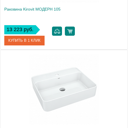
Раковина Kirovit МОДЕРН 105
13 223 руб.
КУПИТЬ В 1 КЛИК
Артикул
4640021063583
Производитель
Kirovit
Высота, см
24.0000