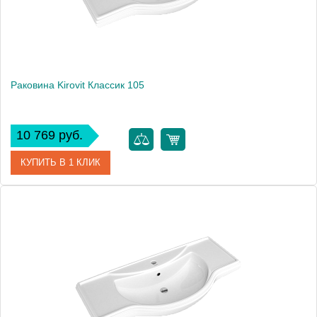
Раковина Kirovit Классик 105
10 769 руб.
КУПИТЬ В 1 КЛИК
Артикул
4640021060926
Производитель
Kirovit
Высота, см
21
Вес, кг
23.1