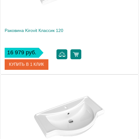
Раковина Kirovit Классик 120
16 979 руб.
КУПИТЬ В 1 КЛИК
Артикул
4640021060957
Производитель
Kirovit
Высота, см
21.5
Вес, кг
29