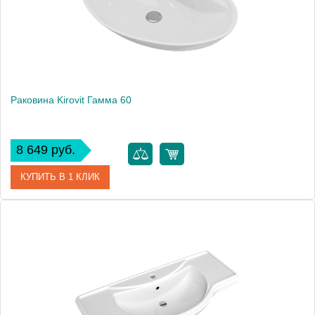
Раковина Kirovit Гамма 60
8 649 руб.
КУПИТЬ В 1 КЛИК
Артикул
4630055550494
Производитель
Kirovit
Высота, см
17.8
Вес, кг
11.3