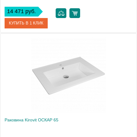
14 471 руб.
КУПИТЬ В 1 КЛИК
Артикул
4640021064740
Производитель
Kirovit
Высота, см
18.7
Вес, кг
27.2
Раковина Kirovit ОСКАР 65