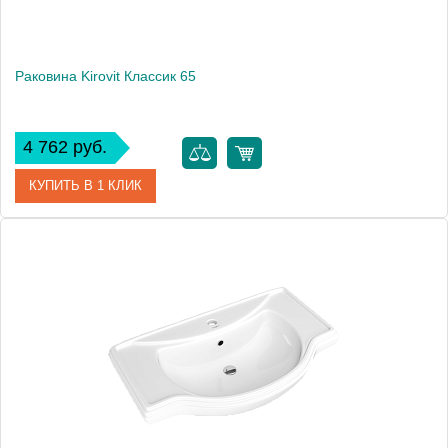
Раковина Kirovit Классик 65
4 762 руб.
КУПИТЬ В 1 КЛИК
Артикул
33273
Производитель
Kirovit
Высота, см
19.5
Вес, кг
16.3