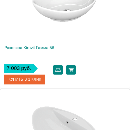
Раковина Kirovit Гамма 56
7 003 руб.
КУПИТЬ В 1 КЛИК
Артикул
4620008198989
Производитель
Kirovit
Высота, см
18
Вес, кг
9.3