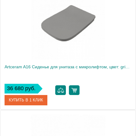
Производитель
ArtCeram
Artceram A16 Сиденье для унитаза с микролифтом, цвет: grigio oliva, петли: хром
36 680 руб.
КУПИТЬ В 1 КЛИК
Артикул
ASA001 15 71
Производитель
ArtCeram