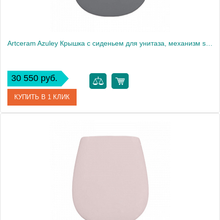
Artceram Azuley Крышка с сиденьем для унитаза, механизм soft-close, цвет: denim/хром
30 550 руб.
КУПИТЬ В 1 КЛИК
Артикул
AZA001 37 71
Производитель
ArtCeram