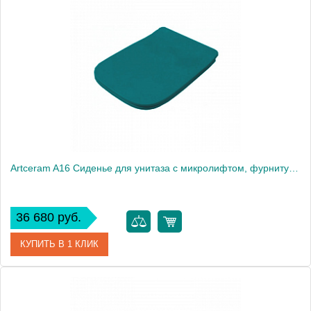
Артикул
ASA001 38 71
Производитель
ArtCeram
Artceram A16 Сиденье для унитаза с микролифтом, фурнитура хром, цвет: Green petrolio
36 680 руб.
КУПИТЬ В 1 КЛИК
Артикул
ASA001 43 71