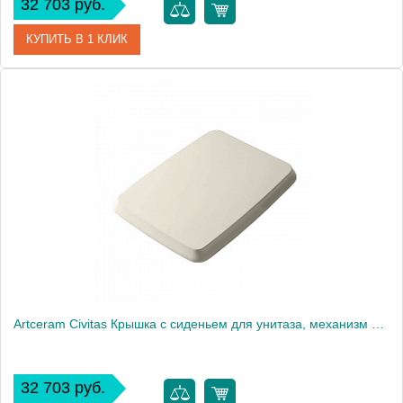
32 703 руб.
КУПИТЬ В 1 КЛИК
Артикул
CIA010 32 71
Производитель
ArtCeram
Artceram Civitas Крышка с сиденьем для унитаза, механизм soft-close, цвет: шампань/хром
32 703 руб.