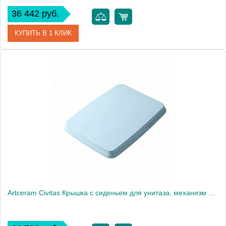
36 442 руб.
КУПИТЬ В 1 КЛИК
Артикул
CIA010 01 73
Производитель
ArtCeram
Artceram Civitas Крышка с сиденьем для унитаза, механизм soft-close, цвет: голубой/хром