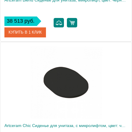
Artceram Blend Сиденье для унитаза, микролифт, цвет: черный/хром
38 513 руб.
КУПИТЬ В 1 КЛИК
Артикул
BLA006 03 / S40 nero/cr Акция
Производитель
ArtCeram
Artceram Chic Сиденье для унитаза, с микролифтом, цвет: черный матовый/золото