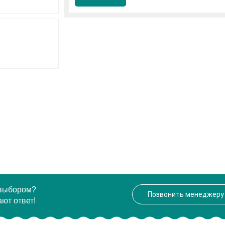
 выбором?
Позвонить менеджеру
ют ответ!