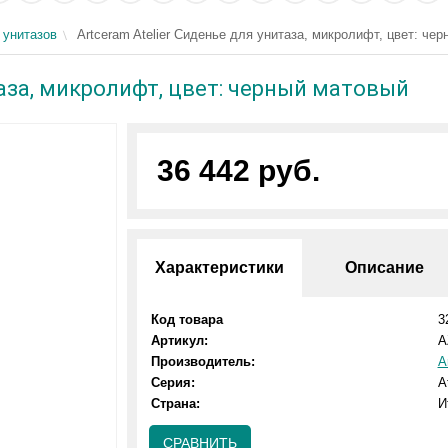
 унитазов
Artceram Atelier Сиденье для унитаза, микролифт, цвет: че
таза, микролифт, цвет: черный матовый
36 442 руб.
Характеристики
Описание
Код товара
3
Артикул:
A
Производитель:
A
Серия:
A
Страна:
И
СРАВНИТЬ