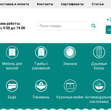
оставка и оплата
Контакты
Сертификаты
Статьи
+
им работы:
с 9:00 до 19:00
ЗА
Мебель для
Тумбы с
Зеркала
Душевые
ванной
раковиной
боксы
Биде
Раковины
Кухонные мойки
Антивандальн
сантехника