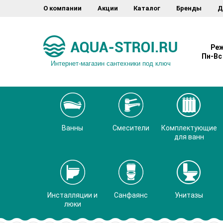
О компании
Акции
Каталог
Бренды
Д
Реж
Пн-Вс 
Интернет-магазин сантехники под ключ
Ванны
Смесители
Комплектующие
для ванн
Инсталляции и
Санфаянс
Унитазы
люки