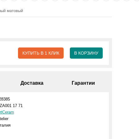
рный матовый
КУПИТЬ В 1 КЛИК
В КОРЗИНУ
Доставка
Гарантии
28385
ZA001 17 71
rtCeram
telier
талия