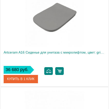
Производитель
ArtCeram
Artceram A16 Сиденье для унитаза с микролифтом, цвет: grigio oliva, петли: хром
36 680 руб.
КУПИТЬ В 1 КЛИК
Артикул
ASA001 15 71
Производитель
ArtCeram