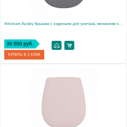
Artceram Azuley Крышка с сиденьем для унитаза, механизм soft-close, цвет: denim/хром
30 550 руб.
КУПИТЬ В 1 КЛИК
Артикул
AZA001 37 71
Производитель
ArtCeram