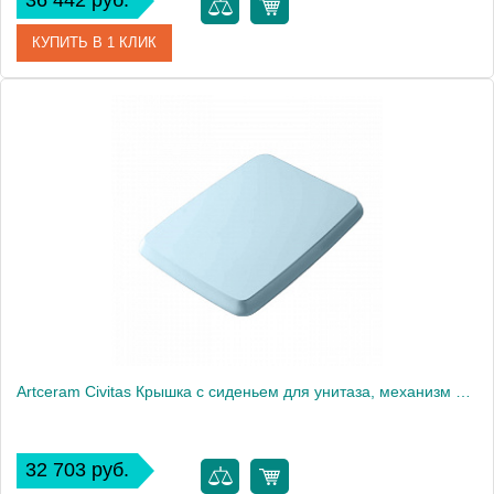
36 442 руб.
КУПИТЬ В 1 КЛИК
Артикул
CIA010 01 73
Производитель
ArtCeram
Artceram Civitas Крышка с сиденьем для унитаза, механизм soft-close, цвет: голубой/хром
32 703 руб.