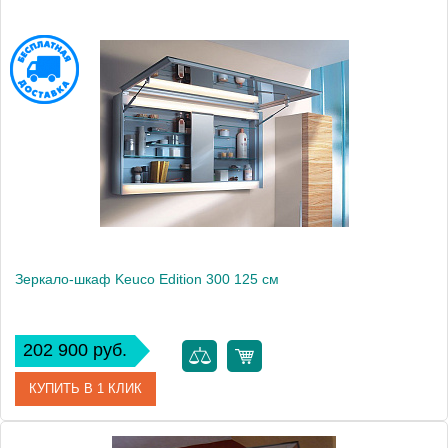
Артикул
21102 171201
Модель
Edition 11
Производитель
Keuco
Высота, см
61.0000
Монтаж
подвесной
Зеркало-шкаф Keuco Edition 300 125 см
202 900 руб.
КУПИТЬ В 1 КЛИК