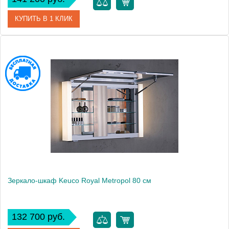
КУПИТЬ В 1 КЛИК
Артикул
14002 171201
Модель
Royal Metropol
Производитель
Keuco
Высота, см
61.0000
Монтаж
подвесной
Зеркало-шкаф Keuco Royal Metropol 80 см
132 700 руб.