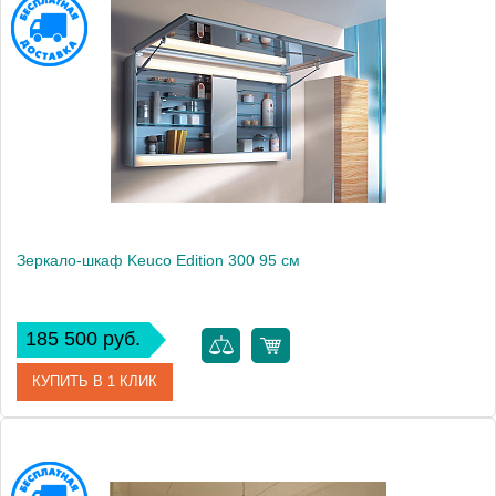
Модель
Edition 300
Производитель
Keuco
Высота, см
65.0000
Монтаж
подвесной
Зеркало-шкаф Keuco Edition 300 95 см
185 500 руб.
КУПИТЬ В 1 КЛИК
Артикул
30203171201 (30203 171201)