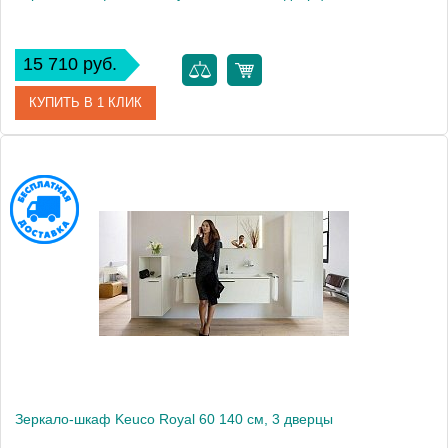
15 710 руб.
КУПИТЬ В 1 КЛИК
Артикул
22102 171301
Модель
Royal 60
Производитель
Keuco
Высота, см
65.0000
Монтаж
подвесной
Зеркало-шкаф Keuco Royal 60 140 см, 3 дверцы