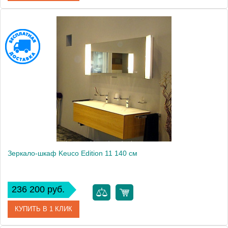
Артикул
21101171201 (21101171201)
Модель
Edition 11
Производитель
Keuco
Высота, см
63.5000
Монтаж
подвесной
Зеркало-шкаф Keuco Edition 11 140 см
236 200 руб.
КУПИТЬ В 1 КЛИК