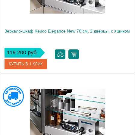
Зеркало-шкаф Keuco Elegance New 70 см, 2 дверцы, с ящиком
119 200 руб.
КУПИТЬ В 1 КЛИК
Артикул
21602171302 (21602 171302)
Модель
Elegance New
Производитель
Keuco
Высота, см
76.0000
Монтаж
подвесной