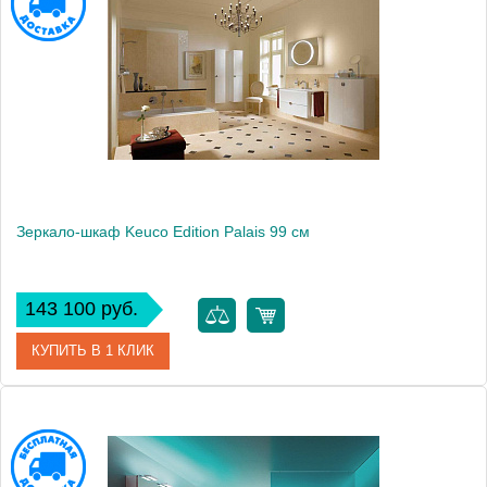
Модель
Edition 300
Производитель
Keuco
Высота, см
65.0000
Монтаж
подвесной
Зеркало-шкаф Keuco Edition Palais 99 см
143 100 руб.
КУПИТЬ В 1 КЛИК
Артикул
40202171201
Модель
Edition Palais