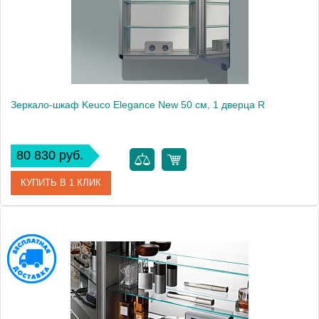
Высота, см
76.0000
Монтаж
подвесной
Зеркало-шкаф Keuco Elegance New 50 см, 1 дверца R
80 830 руб.
КУПИТЬ В 1 КЛИК
Артикул
21601171101 (21601 171101)
Модель
Elegance New
Производитель
Keuco
Высота, см
76.0000