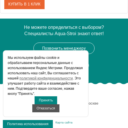
КУПИТЬ В 1 КЛИК
Артикул
14001 171201
Не можете определиться с выбором?
Специалисты Aqua-Stroi знают ответ!
Модель
Royal Metropol
Производитель
Keuco
Позвонить менеджеру
Высота, см
61.0000
Мы используем файлы сookie и
Монтаж
обрабатываем персональные данные с
подвесной
Заказать звонок
использованием Яндекс Метрики. Продолжая
использовать наш сайт, Вы соглашаетесь с
нашей
политикой конфиденциальности
. Это
улучшает работу сайта и взаимодействие с
ним. Подтвердите ваше согласие, нажав
кнопу "Принять".
© Aqua-Stroi.ru, 2026
Принять
Интернет-магазин сантехники
в Москве
Отказаться
Все права защищены.
Карта сайта
Политика использования