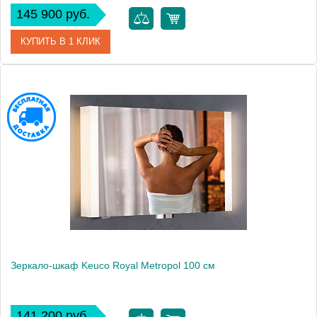
145 900 руб.
КУПИТЬ В 1 КЛИК
Артикул
22101 171301
Модель
Royal 60
Производитель
Keuco
Высота, см
65.0000
Монтаж
подвесной
Зеркало-шкаф Keuco Royal Metropol 100 см
141 200 руб.