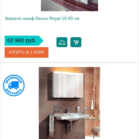
Зеркало-шкаф Keuco Royal 10 60 см
62 960 руб.
КУПИТЬ В 1 КЛИК
Артикул
05402 171301
Модель
Royal 10
Производитель
Keuco
Высота, см
70.0000
Монтаж
подвесной