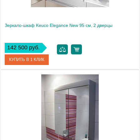
Зеркало-шкаф Keuco Elegance New 95 см, 2 дверцы
142 500 руб.
КУПИТЬ В 1 КЛИК
Артикул
21603 171301
Модель
Elegance New
Производитель
Keuco
Высота, см
67.0000
Монтаж
подвесной