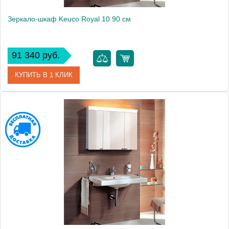
Зеркало-шкаф Keuco Royal 10 90 см
91 340 руб.
КУПИТЬ В 1 КЛИК
Артикул
05403 171301
Модель
Royal 10
Производитель
Keuco
Высота, см
70.0000
Монтаж
подвесной