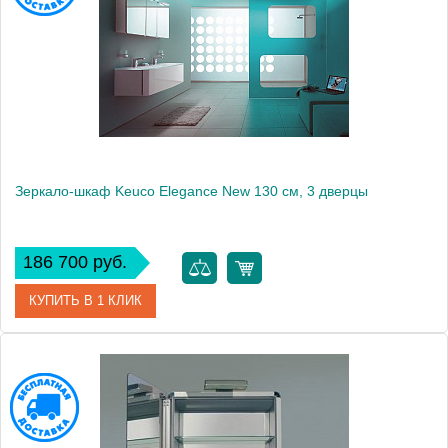
Производитель
Keuco
Высота, см
63.0000
Монтаж
подвесной
Зеркало-шкаф Keuco Elegance New 130 см, 3 дверцы
186 700 руб.
КУПИТЬ В 1 КЛИК
Артикул
21605 171301
Модель
Elegance New
Производитель
Keuco