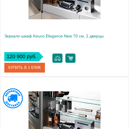
Монтаж
подвесной
Зеркало-шкаф Keuco Elegance New 70 см, 2 дверцы
120 900 руб.
КУПИТЬ В 1 КЛИК
Артикул
21602 171301
Модель
Elegance New
Производитель
Keuco
Высота, см
76.0000
Монтаж
подвесной