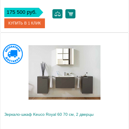
175 500 руб.
КУПИТЬ В 1 КЛИК
Артикул
22103171301 (22103 171301)
Модель
Royal 60
Производитель
Keuco
Высота, см
65.0000
Монтаж
подвесной
Зеркало-шкаф Keuco Royal 60 70 см, 2 дверцы