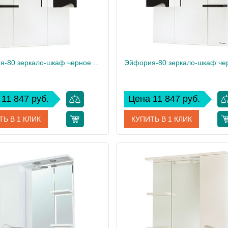
Эйфория-80 зеркало-шкаф черное прав. (свет.)
11 847 руб.
Цена 11 847 руб.
ТЬ В 1 КЛИК
КУПИТЬ В 1 КЛИК
4619113001048
Артикул
461911
дитель
Bellezza
Производитель
21.2
Вес, кг