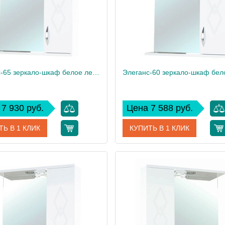
Элеганс-65 зеркало-шкаф белое лев.(свет.)
7 930 руб.
Цена 7 588 руб.
ТЬ В 1 КЛИК
КУПИТЬ В 1 КЛИК
4618610522018
Артикул
461860
дитель
Bellezza
Производитель
17.2
Вес, кг