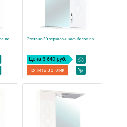
Элеганс-55 зеркало-шкаф белое лев.(свет.)
Элеганс-50 зеркало-шкаф белое прав.(свет.)
Цена 6 640 руб.
КУПИТЬ В 1 КЛИК
8522013
Артикул
4618606521018
Bellezza
Производитель
Bellezza
8
Вес, кг
8