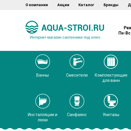
О компании
Акции
Каталог
Бренды
Д
Реж
Пн-Вс 
Интернет-магазин сантехники под ключ
Ванны
Смесители
Комплектующие
для ванн
Инсталляции и
Санфаянс
Унитазы
люки