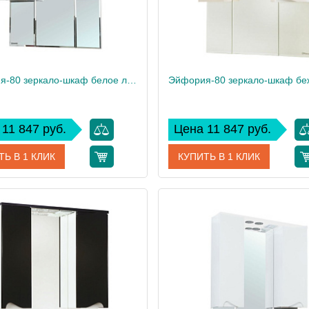
Эйфория-80 зеркало-шкаф белое лев. (свет.)
11 847 руб.
Цена 11 847 руб.
ТЬ В 1 КЛИК
КУПИТЬ В 1 КЛИК
4619113002014
Артикул
461911
дитель
Bellezza
Производитель
21.2
Вес, кг