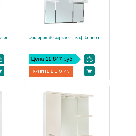
Эйфория-80 зеркало-шкаф черное лев. (свет.)
Эйфория-80 зеркало-шкаф белое прав. (свет.)
Цена 11 847 руб.
КУПИТЬ В 1 КЛИК
3002045
Артикул
4916113001017
Bellezza
Производитель
Bellezza
21.2
Вес, кг
21.2