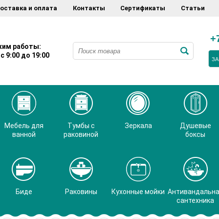
оставка и оплата
Контакты
Сертификаты
Статьи
+
им работы:
с 9:00 до 19:00
ЗА
Мебель для
Тумбы с
Зеркала
Душевые
ванной
раковиной
боксы
Биде
Раковины
Кухонные мойки
Антивандальн
сантехника