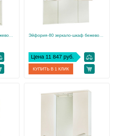
Эйфория-80 зеркало-шкаф бежевое прав. (свет.)
Эйфория-80 зеркало-шкаф бежевое лев. (свет.)
Цена 11 847 руб.
КУПИТЬ В 1 КЛИК
3001079
Артикул
4619113002076
Bellezza
Производитель
Bellezza
21.2
Вес, кг
21.2