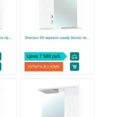
Элеганс-60 зеркало-шкаф белое прав.(свет.)
Элеганс-60 зеркало-шкаф белое лев.(свет.)
Цена 7 588 руб.
КУПИТЬ В 1 КЛИК
9521015
Артикул
4618609522012
Bellezza
Производитель
Bellezza
17.2
Вес, кг
17.2