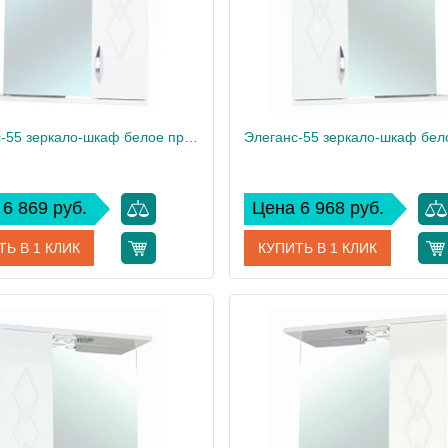
Элеганс-55 зеркало-шкаф белое прав.(свет.)
6 869 руб.
Цена 6 968 руб.
ТЬ В 1 КЛИК
КУПИТЬ В 1 КЛИК
4618608521016
Артикул
461860
дитель
Bellezza
Производитель
8
Вес, кг