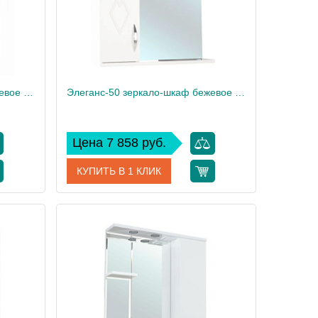
Элеганс-50 зеркало-шкаф бежевое прав.(свет.)
Элеганс-50 зеркало-шкаф бежевое лев.(свет.)
Цена 7 858 руб.
КУПИТЬ В 1 КЛИК
6521070
Артикул
4618606522077
Bellezza
Производитель
Bellezza
8
Вес, кг
8