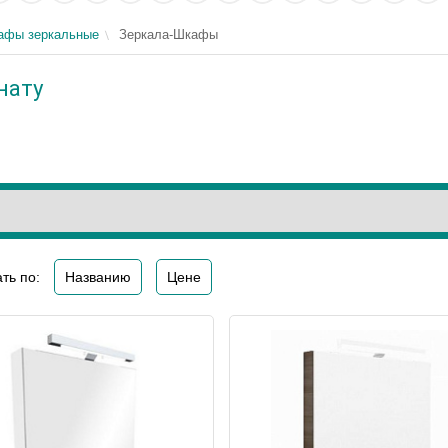
кафы зеркальные
Зеркала-Шкафы
нату
ть по:
Названию
Цене