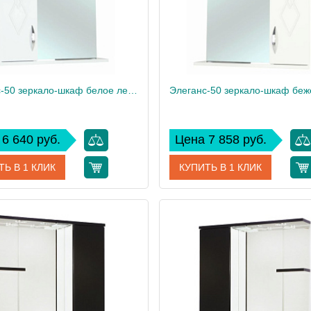
Элеганс-50 зеркало-шкаф белое лев.(свет.)
6 640 руб.
Цена 7 858 руб.
ТЬ В 1 КЛИК
КУПИТЬ В 1 КЛИК
4618606522015
Артикул
461860
дитель
Bellezza
Производитель
8
Вес, кг