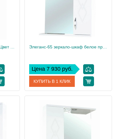
GAP Зеркальный шкаф 60 см, Цвет тиковое дерево ПВХ ZRU9302844
Элеганс-65 зеркало-шкаф белое прав.(свет.)
Цена 7 930 руб.
КУПИТЬ В 1 КЛИК
9302844
Артикул
4618610521011
Roca
Производитель
Bellezza
85
Вес, кг
17.2