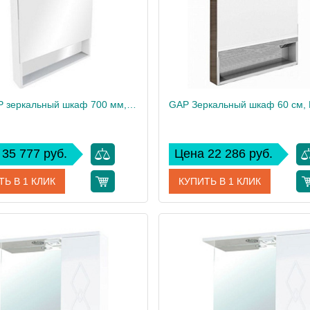
The GAP зеркальный шкаф 700 мм, бел.гл. ZRU9302886
35 777 руб.
Цена 22 286 руб.
ТЬ В 1 КЛИК
КУПИТЬ В 1 КЛИК
ZRU9302886
Артикул
ZRU
дитель
Roca
Производитель
см
85
Высота, см
22