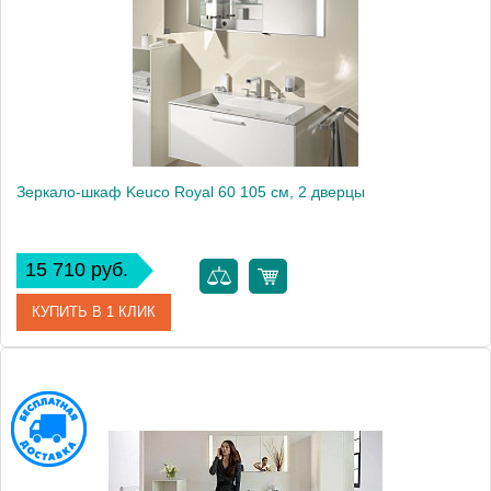
Производитель
Keuco
Высота, см
63.8000
Монтаж
подвесной
Зеркало-шкаф Keuco Royal 60 105 см, 2 дверцы
15 710 руб.
КУПИТЬ В 1 КЛИК
Артикул
22102 171301
Модель
Royal 60
Производитель
Keuco