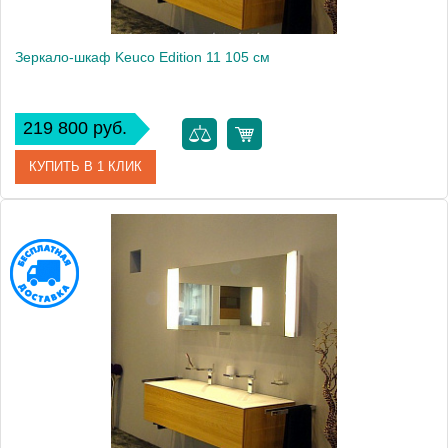
Зеркало-шкаф Keuco Edition 11 105 см
219 800 руб.
КУПИТЬ В 1 КЛИК
Артикул
21101171201 (21101171201)
Модель
Edition 11
Производитель
Keuco
Высота, см
63.5000
Монтаж
подвесной