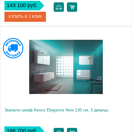
143 100 руб.
КУПИТЬ В 1 КЛИК
Артикул
40202171201
Модель
Edition Palais
Производитель
Keuco
Высота, см
63.0000
Монтаж
подвесной
Зеркало-шкаф Keuco Elegance New 130 см, 3 дверцы
186 700 руб.