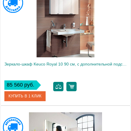
Модель
Royal 10
Производитель
Keuco
Высота, см
70.0000
Монтаж
подвесной
Зеркало-шкаф Keuco Royal 10 90 см, с дополнительной подсветкой
85 560 руб.
КУПИТЬ В 1 КЛИК
Артикул
05403171302 (05403 171302)
Модель
Royal 10