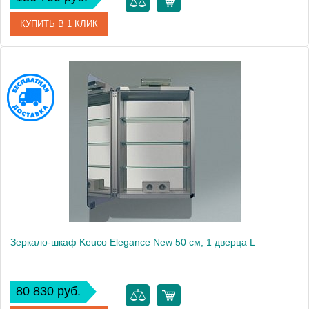
КУПИТЬ В 1 КЛИК
Артикул
21605 171301
Модель
Elegance New
Производитель
Keuco
Высота, см
67.0000
Монтаж
подвесной
Зеркало-шкаф Keuco Elegance New 50 см, 1 дверца L
80 830 руб.