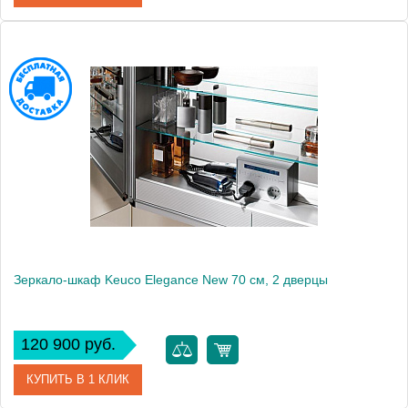
Артикул
21601171101 (21601 171101)
Модель
Elegance New
Производитель
Keuco
Высота, см
76.0000
Монтаж
подвесной
Зеркало-шкаф Keuco Elegance New 70 см, 2 дверцы
120 900 руб.
КУПИТЬ В 1 КЛИК