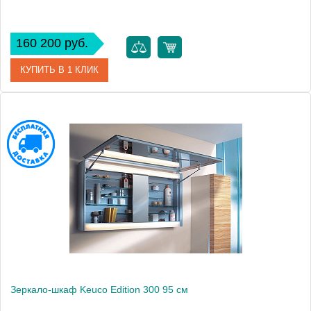
160 200 руб.
КУПИТЬ В 1 КЛИК
Артикул
30201171201 (30201 171201)
Модель
Edition 300
Производитель
Keuco
Высота, см
65.0000
Монтаж
подвесной
Зеркало-шкаф Keuco Edition 300 95 см