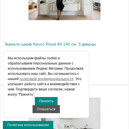
Высота, см
65.0000
Монтаж
подвесной
Зеркало-шкаф Keuco Royal 60 140 см, 3 дверцы
Мы используем файлы сookie и
обрабатываем персональные данные с
175 500 руб.
использованием Яндекс Метрики. Продолжая
использовать наш сайт, Вы соглашаетесь с
КУПИТЬ В 1 КЛИК
нашей
политикой конфиденциальности
. Это
улучшает работу сайта и взаимодействие с
ним. Подтвердите ваше согласие, нажав
кнопу "Принять".
Артикул
22103171301 (22103 171301)
Принять
Модель
Royal 60
Отказаться
Производитель
Keuco
Политика использования
Высота, см
65.0000