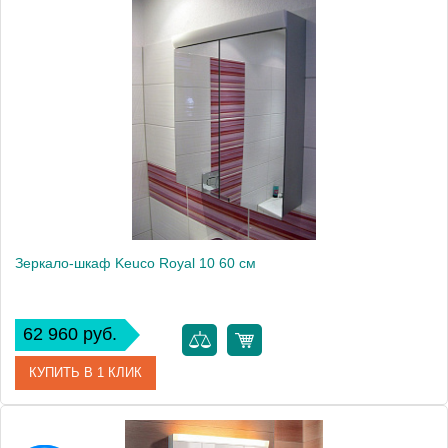
Артикул
21602171302 (21602 171302)
Модель
Elegance New
Производитель
Keuco
Высота, см
76.0000
Монтаж
подвесной
Зеркало-шкаф Keuco Royal 10 60 см
62 960 руб.
КУПИТЬ В 1 КЛИК