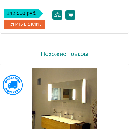
142 500 руб.
КУПИТЬ В 1 КЛИК
Артикул
21603 171301
Похожие товары
Модель
Elegance New
Производитель
Keuco
Высота, см
67.0000
Монтаж
подвесной