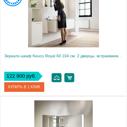
Производитель
Keuco
Высота, см
70.0000
Монтаж
подвесной
Зеркало-шкаф Keuco Royal 60 104 см, 2 дверцы, встраиваемый
122 900 руб.
КУПИТЬ В 1 КЛИК
Артикул
22112171301 (22112 171301)
Модель
Royal 60