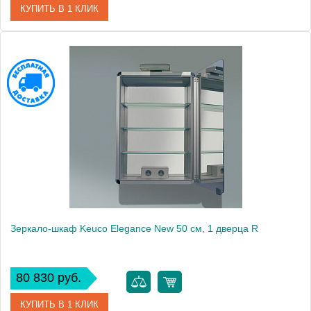
КУПИТЬ В 1 КЛИК
Артикул
21601171201 (21601 171201)
Модель
Elegance New
Производитель
Keuco
Высота, см
76.0000
Монтаж
подвесной
Зеркало-шкаф Keuco Elegance New 50 см, 1 дверца R
80 830 руб.
КУПИТЬ В 1 КЛИК