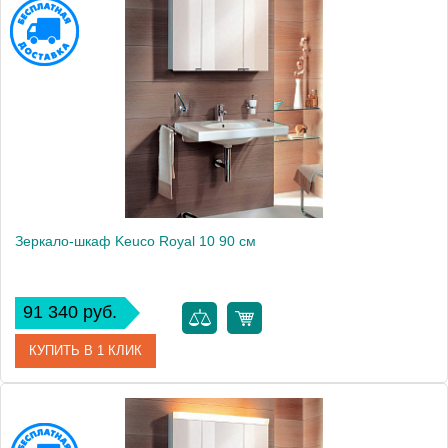
Артикул
05402 171301
Модель
Royal 10
Производитель
Keuco
Высота, см
70.0000
Монтаж
подвесной
Зеркало-шкаф Keuco Royal 10 90 см
91 340 руб.
КУПИТЬ В 1 КЛИК
Артикул
05403 171301