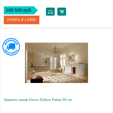
185 500 руб.
КУПИТЬ В 1 КЛИК
Артикул
30203171201 (30203 171201)
Модель
Edition 300
Производитель
Keuco
Высота, см
65.0000
Монтаж
подвесной
Зеркало-шкаф Keuco Edition Palais 99 см