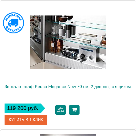
Артикул
21602 171301
Модель
Elegance New
Производитель
Keuco
Высота, см
76.0000
Монтаж
подвесной
Зеркало-шкаф Keuco Elegance New 70 см, 2 дверцы, с ящиком
119 200 руб.
КУПИТЬ В 1 КЛИК