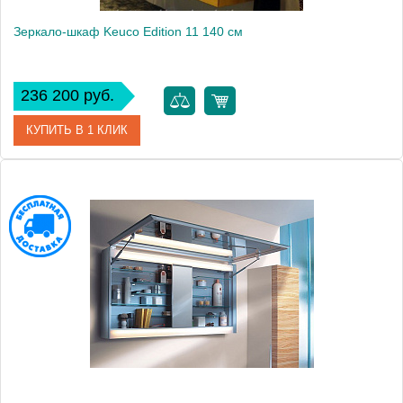
Зеркало-шкаф Keuco Edition 11 140 см
236 200 руб.
КУПИТЬ В 1 КЛИК
Артикул
21102 171201
Модель
Edition 11
Производитель
Keuco
Высота, см
61.0000
Монтаж
подвесной