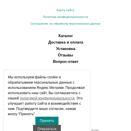
Карта сайта
Политика конфиденциальности
Соглашение на обработку персональных данных
Каталог
Доставка и оплата
Установка
Отзывы
Вопрос-ответ
О компании
Мы используем файлы сookie и
Производители
обрабатываем персональные данные с
Сервисные центры
использованием Яндекс Метрики. Продолжая
использовать наш сайт, Вы соглашаетесь с
Контакты
нашей
политикой конфиденциальности
. Это
Статьи
улучшает работу сайта и взаимодействие с
ним. Подтвердите ваше согласие, нажав
Телефоны:
кнопу "Принять".
+7 (903) 216-59-41
Принять
E-mail:
info@aqua-stroi.ru
Отказаться