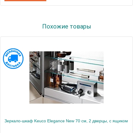
Артикул
21602 171301
Похожие товары
Модель
Elegance New
Производитель
Keuco
Высота, см
76.0000
Монтаж
подвесной
Зеркало-шкаф Keuco Elegance New 70 см, 2 дверцы, с ящиком