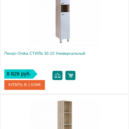
Пенал Onika СТИЛЬ 30.10 Универсальный
8 826 руб.
КУПИТЬ В 1 КЛИК
Артикул
403048
Производитель
Onika