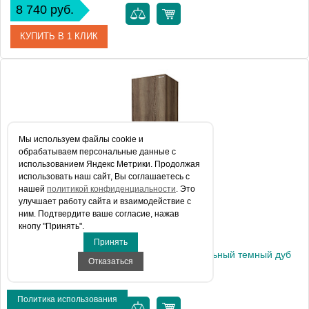
8 740 руб.
КУПИТЬ В 1 КЛИК
Артикул
303005
Производитель
Grossman
Высота, см
120.0000
Мы используем файлы сookie и
обрабатываем персональные данные с
Вес, кг
15.7
использованием Яндекс Метрики. Продолжая
использовать наш сайт, Вы соглашаетесь с
нашей
политикой конфиденциальности
. Это
улучшает работу сайта и взаимодействие с
ним. Подтвердите ваше согласие, нажав
кнопу "Принять".
Принять
Пенал подвесной "ФОРТА-30 см" универсальный темный дуб
Отказаться
Политика использования
8 740 руб.