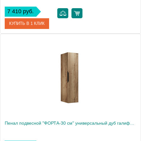
7 410 руб.
КУПИТЬ В 1 КЛИК
Артикул
303008
Производитель
Grossman
Высота, см
150.0000
Вес, кг
18
Пенал подвесной "ФОРТА-30 см" универсальный дуб галифакс