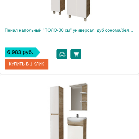
Пенал напольный "ПОЛО-30 см" универсал. дуб сонома/белый
6 983 руб.
КУПИТЬ В 1 КЛИК
Артикул
303003
Производитель
Grossman
Высота, см
170.0000
Вес, кг
20.5