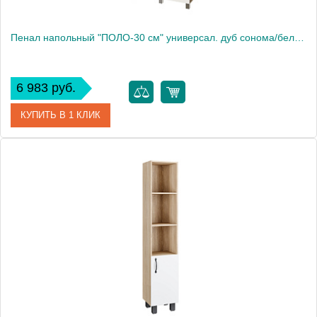
Пенал напольный "ПОЛО-30 см" универсал. дуб сонома/белый
6 983 руб.
КУПИТЬ В 1 КЛИК
Артикул
303003
Производитель
Grossman
Высота, см
170.0000
Вес, кг
20.5