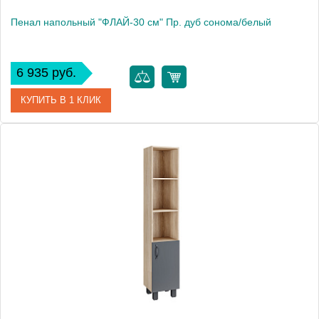
Пенал напольный "ФЛАЙ-30 см" Пр. дуб сонома/белый
6 935 руб.
КУПИТЬ В 1 КЛИК
Артикул
303001
Производитель
Grossman
Высота, см
160.0000
Вес, кг
17.8