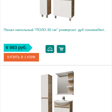
Пенал напольный "ПОЛО-30 см" универсал. дуб сонома/белый
6 983 руб.
КУПИТЬ В 1 КЛИК
Артикул
303003
Производитель
Grossman
Высота, см
170.0000
Вес, кг
20.5