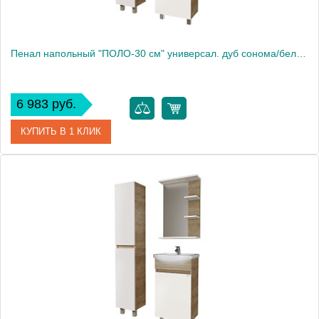
Пенал напольный "ПОЛО-30 см" универсал. дуб сонома/белый
6 983 руб.
КУПИТЬ В 1 КЛИК
Артикул
303003
Производитель
Grossman
Высота, см
170.0000
Вес, кг
20.5