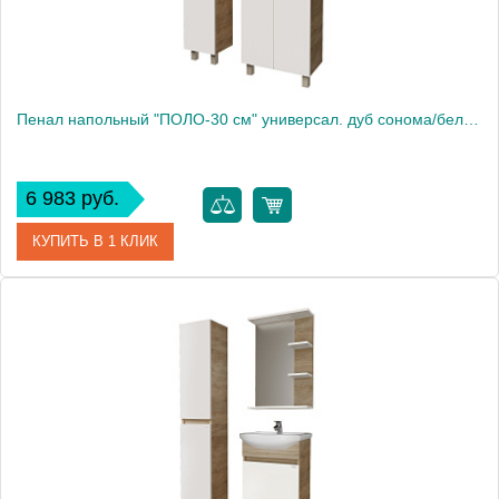
Пенал напольный "ПОЛО-30 см" универсал. дуб сонома/белый
6 983 руб.
КУПИТЬ В 1 КЛИК
Артикул
303003
Производитель
Grossman
Высота, см
170.0000
Вес, кг
20.5