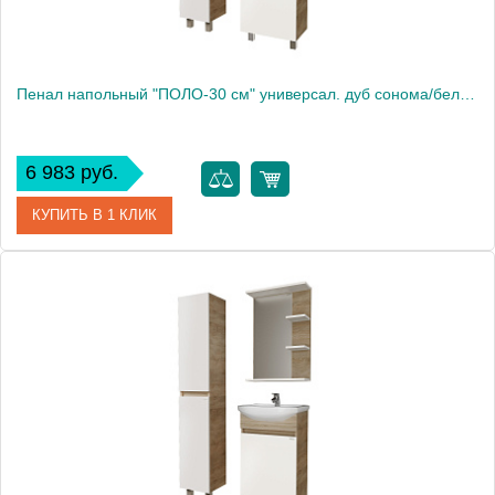
Пенал напольный "ПОЛО-30 см" универсал. дуб сонома/белый
6 983 руб.
КУПИТЬ В 1 КЛИК
Артикул
303003
Производитель
Grossman
Высота, см
170.0000
Вес, кг
20.5