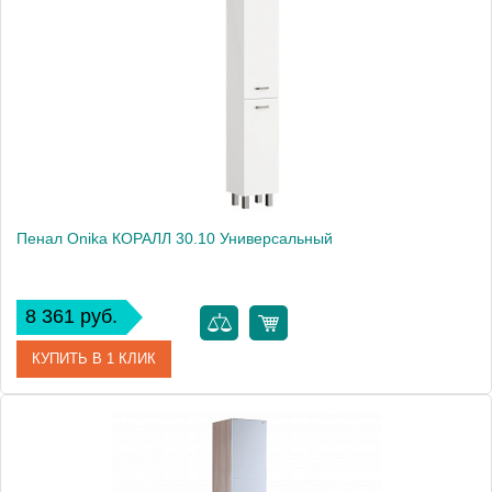
Пенал Onika КОРАЛЛ 30.10 Универсальный
8 361 руб.
КУПИТЬ В 1 КЛИК
Артикул
403037
Производитель
Onika