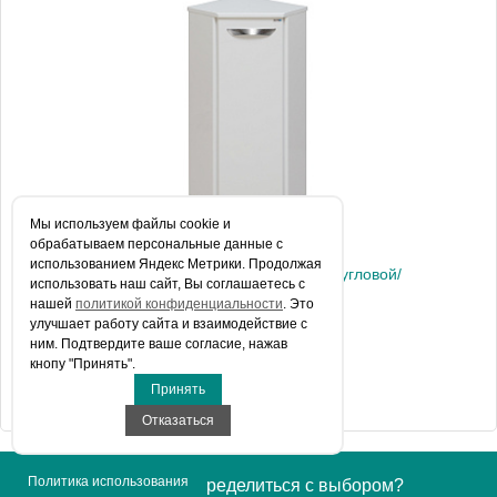
Артикул
00000000110
Производитель
Runo
Высота, см
86.0000
Вес, кг
15
Мы используем файлы сookie и
обрабатываем персональные данные с
использованием Яндекс Метрики. Продолжая
Тумба в ванную (полупенал) Руно Runo 30 /угловой/
использовать наш сайт, Вы соглашаетесь с
нашей
политикой конфиденциальности
. Это
улучшает работу сайта и взаимодействие с
ним. Подтвердите ваше согласие, нажав
8 670 руб.
кнопу "Принять".
Принять
КУПИТЬ В 1 КЛИК
Отказаться
Артикул
Политика использования
00000000005
Не можете определиться с выбором?