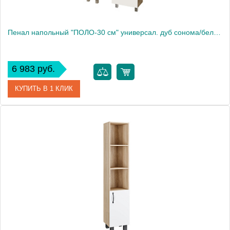
Пенал напольный "ПОЛО-30 см" универсал. дуб сонома/белый
6 983 руб.
КУПИТЬ В 1 КЛИК
Артикул
303003
Производитель
Grossman
Высота, см
170.0000
Вес, кг
20.5