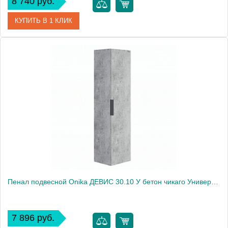
8 740 руб.
КУПИТЬ В 1 КЛИК
Артикул
3030052
Производитель
Grossman
Высота, см
120.0000
Вес, кг
16.5
Пенал подвесной Onika ДЕВИС 30.10 У бетон чикаго Универсальный
7 896 руб.