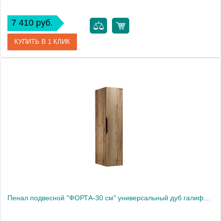
7 410 руб.
КУПИТЬ В 1 КЛИК
Артикул
303008
Производитель
Grossman
Высота, см
150.0000
Вес, кг
18
Пенал подвесной "ФОРТА-30 см" универсальный дуб галифакс