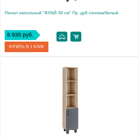
Пенал напольный "ФЛАЙ-30 см" Пр. дуб сонома/белый
6 935 руб.
КУПИТЬ В 1 КЛИК
Артикул
303001
Производитель
Grossman
Высота, см
160.0000
Вес, кг
17.8