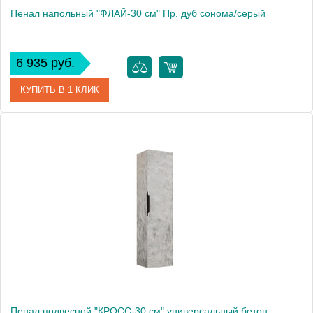
Пенал напольный "ФЛАЙ-30 см" Пр. дуб сонома/серый
6 935 руб.
КУПИТЬ В 1 КЛИК
Артикул
303002
Производитель
Grossman
Высота, см
160.0000
Вес, кг
17.8
Пенал подвесной "КРОСС-30 см" универсальный бетон