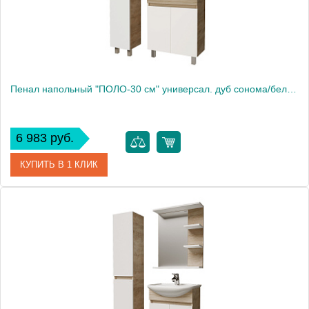
Пенал напольный "ПОЛО-30 см" универсал. дуб сонома/белый
6 983 руб.
КУПИТЬ В 1 КЛИК
Артикул
303003
Производитель
Grossman
Высота, см
170.0000
Вес, кг
20.5