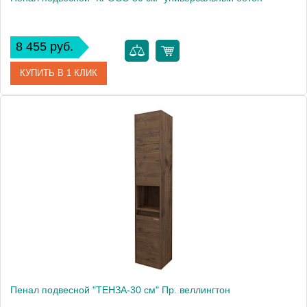
8 455 руб.
КУПИТЬ В 1 КЛИК
Артикул
303006
Производитель
Grossman
Высота, см
120.0000
Вес, кг
14.7
Пенал подвесной "ТЕНЗА-30 см" Пр. веллингтон