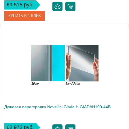
69 515 руб.
КУПИТЬ В 1 КЛИК
Артикул
GIADAH100-1K
Модель
Giada H GIADAH100-1K
Производитель
Novellini
Высота, см
195.0000
Душевая перегородка Novellini Giada H GIADAH100-44B
62 972 руб.