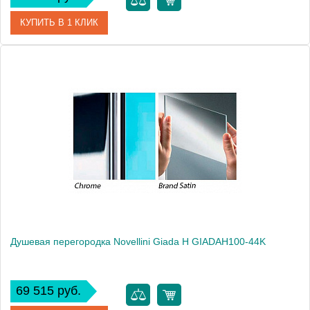
КУПИТЬ В 1 КЛИК
Артикул
GIADAH100-44B
Модель
Giada H GIADAH100-44B
Производитель
Novellini
Высота, см
195.0000
Душевая перегородка Novellini Giada H GIADAH100-44K
69 515 руб.