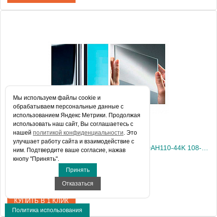
Артикул
GIADAH110-1K
Модель
Giada H GIADAH110-1K
Производитель
Novellini
Высота, см
195.0000
Мы используем файлы сookie и
обрабатываем персональные данные с
использованием Яндекс Метрики. Продолжая
использовать наш сайт, Вы соглашаетесь с
нашей
политикой конфиденциальности
. Это
улучшает работу сайта и взаимодействие с
Душевая перегородка Novellini Giada H GIADAH110-44K 108-109,5 см
ним. Подтвердите ваше согласие, нажав
кнопу "Принять".
Принять
70 843 руб.
Отказаться
КУПИТЬ В 1 КЛИК
Политика использования