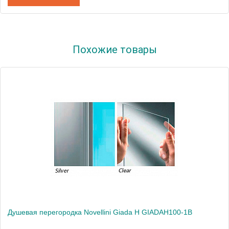
Артикул
KUADHSDSPS-T0362 / KUADH120S-T0362К
Похожие товары
Модель
Kuadra H T0362
Производитель
Novellini
Высота, см
200.0000
Душевая перегородка Novellini Giada H GIADAH100-1B