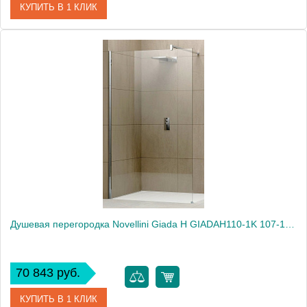
КУПИТЬ В 1 КЛИК
Артикул
GIADAH100-44K
Модель
Giada H GIADAH100-44K
Производитель
Novellini
Высота, см
195.0000
Душевая перегородка Novellini Giada H GIADAH110-1K 107-108,5 см
70 843 руб.
КУПИТЬ В 1 КЛИК