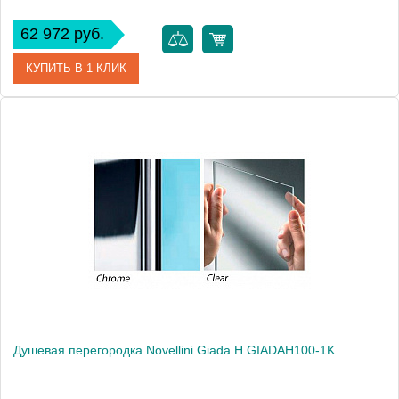
62 972 руб.
КУПИТЬ В 1 КЛИК
Артикул
GIADAH100-1B
Модель
Giada H GIADAH100-1B
Производитель
Novellini
Высота, см
195.0000
Душевая перегородка Novellini Giada H GIADAH100-1K