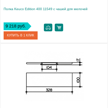
Полка Keuco Edition 400 11549 с чашей для мелочей
9 218 руб.
КУПИТЬ В 1 КЛИК
Артикул
11549 019000
Модель
Edition 400 11549
Производитель
Keuco
Высота, см
3.8000
Монтаж
подвесной