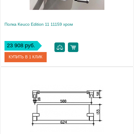
Полка Keuco Edition 11 11159 хром
23 908 руб.
КУПИТЬ В 1 КЛИК
Артикул
11159010000 (11159 010000)
Модель
Edition 11 11159
Производитель
Keuco
Высота, см
8.2000
Монтаж
подвесной