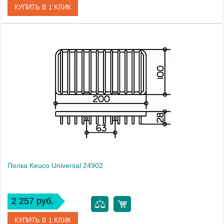
КУПИТЬ В 1 КЛИК
Артикул
04975010000 (04975 010000)
Модель
Universal 04975 010000
Производитель
Keuco
Высота, см
15.6000
Монтаж
подвесной
Полка Keuco Universal 24902
2 257 руб.
КУПИТЬ В 1 КЛИК