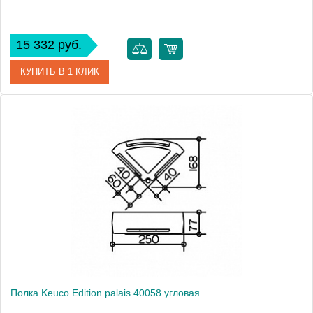
15 332 руб.
КУПИТЬ В 1 КЛИК
Артикул
11559 170000
Модель
Edition 400 11559
Производитель
Keuco
Высота, см
1.0000
Монтаж
подвесной
Полка Keuco Edition palais 40058 угловая