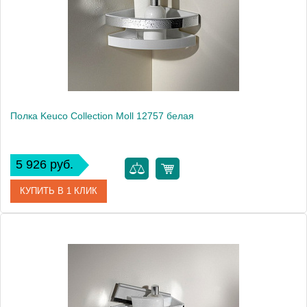
Высота, см
8.0000
Монтаж
подвесной
Полка Keuco Collection Moll 12757 белая
5 926 руб.
КУПИТЬ В 1 КЛИК
Артикул
12757 010000
Модель
Collection Moll 12757
Производитель
Keuco