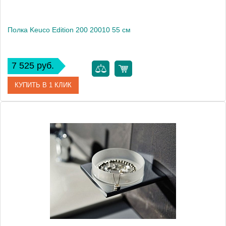
Полка Keuco Edition 200 20010 55 см
7 525 руб.
КУПИТЬ В 1 КЛИК
Артикул
20010 005500
Модель
Edition 200 20010
Производитель
Keuco
Высота, см
5.8000
Монтаж
подвесной