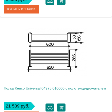
КУПИТЬ В 1 КЛИК
Артикул
11658 010000
Модель
Elegance new 11658 010000
Производитель
Keuco
Высота, см
7.0000
Монтаж
подвесной
Полка Keuco Universal 04975 010000 с полотенцедержателем
21 539 руб.