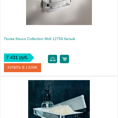
Высота, см
8.0000
Монтаж
подвесной
Полка Keuco Collection Moll 12758 белый
7 431 руб.
КУПИТЬ В 1 КЛИК
Артикул
12758 010000
Модель
Collection Moll 12758
Производитель
Keuco
Высота, см
8.0000