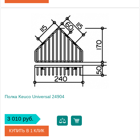
Артикул
24902 010000
Модель
Universal 24902
Производитель
Keuco
Высота, см
2.8000
Монтаж
подвесной
Полка Keuco Universal 24904
3 010 руб.
КУПИТЬ В 1 КЛИК