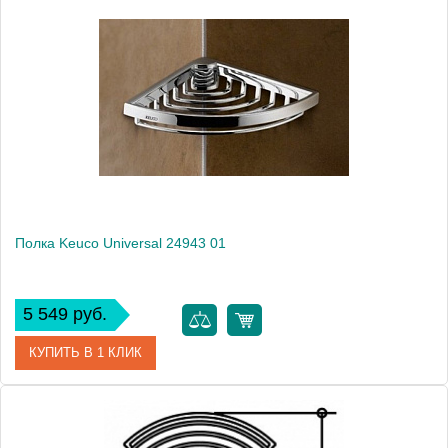
Артикул
24942 010100
Модель
Universal 24942
Производитель
Keuco
Высота, см
7.0000
Монтаж
подвесной
Вес, кг
0.75
Полка Keuco Universal 24943 01
5 549 руб.
КУПИТЬ В 1 КЛИК
Артикул
24943010000 (24943 010000)