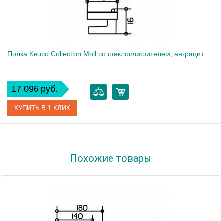
Полка Keuco Collection Moll со стеклоочистителем, антрацит
17 096 руб.
КУПИТЬ В 1 КЛИК
Артикул
12759010001 (12759 010001)
Похожие товары
Модель
Collection Moll
Производитель
Keuco
Высота, см
9.1000
Монтаж
подвесной