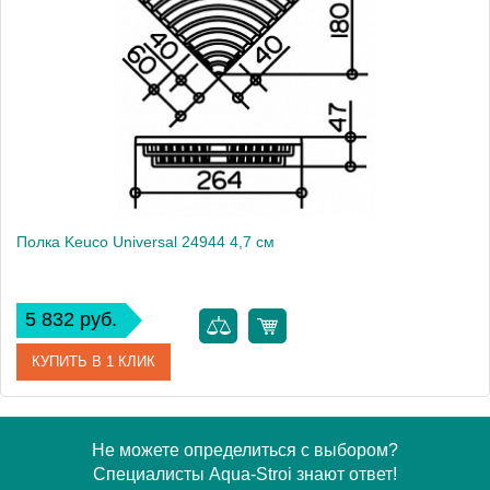
Модель
Universal 24943 01
Производитель
Keuco
Высота, см
2.8000
Монтаж
подвесной
Полка Keuco Universal 24944 4,7 см
5 832 руб.
КУПИТЬ В 1 КЛИК
Артикул
24944 010000
Не можете определиться с выбором?
Специалисты Aqua-Stroi знают ответ!
Модель
Universal 24944