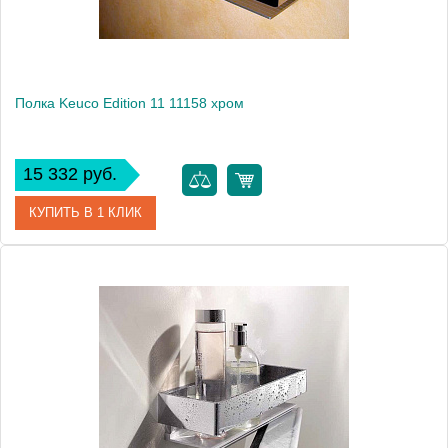
Полка Keuco Edition 11 11158 хром
15 332 руб.
КУПИТЬ В 1 КЛИК
Артикул
11158 010000
Модель
Edition 11 11158
Производитель
Keuco
Высота, см
6.7000
Монтаж
подвесной