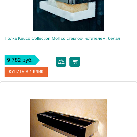
Монтаж
подвесной
Полка Keuco Collection Moll со стеклоочистителем, белая
9 782 руб.
КУПИТЬ В 1 КЛИК
Артикул
12759 010000
Модель
Collection Moll
Производитель
Keuco
Высота, см
9.1000
Монтаж
подвесной