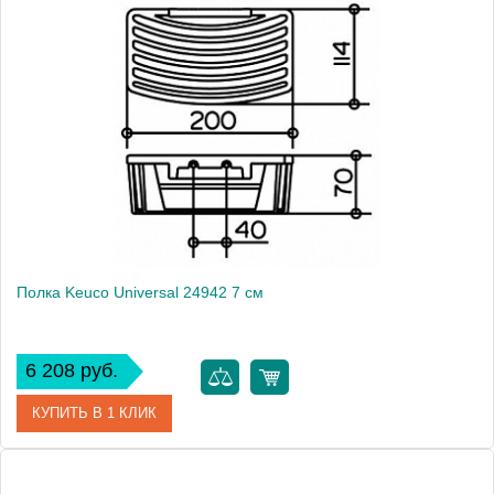
Артикул
24942 010000
Модель
Universal 24942
Производитель
Keuco
Высота, см
2.8000
Монтаж
подвесной
Вес, кг
0.46
Полка Keuco Universal 24942 7 см
6 208 руб.
КУПИТЬ В 1 КЛИК