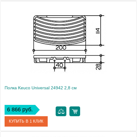
Артикул
24904 010000
Модель
Universal 24904
Производитель
Keuco
Высота, см
5.0000
Монтаж
подвесной
Полка Keuco Universal 24942 2,8 см
6 866 руб.
КУПИТЬ В 1 КЛИК