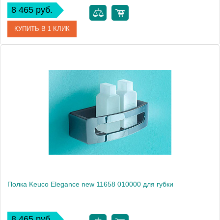
8 465 руб.
КУПИТЬ В 1 КЛИК
Артикул
11657 010000
Модель
Elegance new 11657
Производитель
Keuco
Высота, см
7.0000
Монтаж
подвесной
Полка Keuco Elegance new 11658 010000 для губки
8 465 руб.