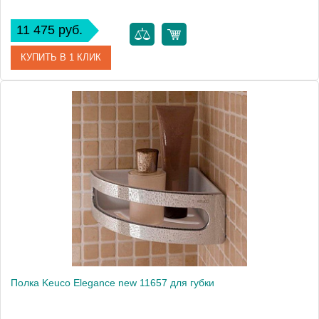
11 475 руб.
КУПИТЬ В 1 КЛИК
Артикул
40058 003000
Модель
Edition palais 40058
Производитель
Keuco
Высота, см
7.7000
Монтаж
подвесной
Полка Keuco Elegance new 11657 для губки