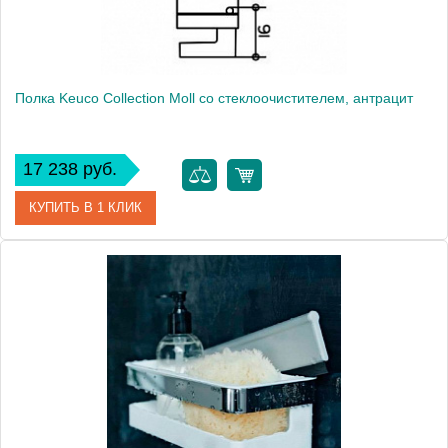
Полка Keuco Collection Moll со стеклоочистителем, антрацит
17 238 руб.
КУПИТЬ В 1 КЛИК
Артикул
12759010001 (12759 010001)
Модель
Collection Moll
Производитель
Keuco
Высота, см
9.1000
Монтаж
подвесной