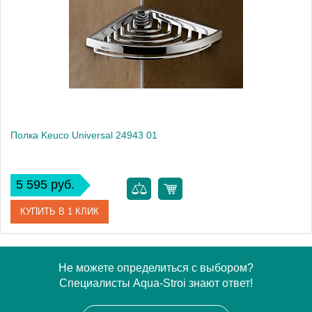
Производитель
Keuco
Высота, см
7.0000
Монтаж
подвесной
Вес, кг
0.75
Полка Keuco Universal 24943 01
5 595 руб.
КУПИТЬ В 1 КЛИК
Артикул
24943010000 (24943 010000)
Не можете определиться с выбором?
Специалисты Aqua-Stroi знают ответ!
Модель
Universal 24943 01
Производитель
Keuco