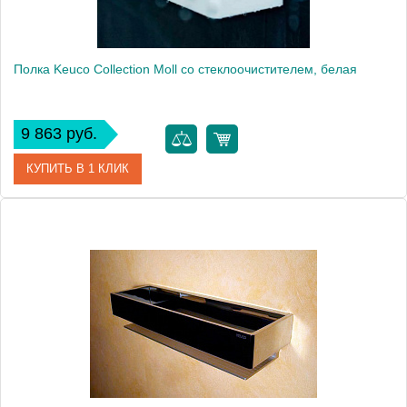
Полка Keuco Collection Moll со стеклоочистителем, белая
9 863 руб.
КУПИТЬ В 1 КЛИК
Артикул
12759 010000
Модель
Collection Moll
Производитель
Keuco
Высота, см
9.1000
Монтаж
подвесной