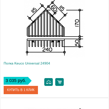
Артикул
24902 010000
Модель
Universal 24902
Производитель
Keuco
Высота, см
2.8000
Монтаж
подвесной
Полка Keuco Universal 24904
3 035 руб.
КУПИТЬ В 1 КЛИК
Артикул
24904 010000