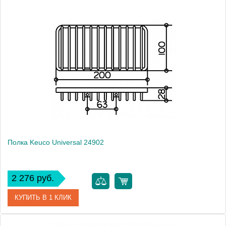
Артикул
04975010000 (04975 010000)
Модель
Universal 04975 010000
Производитель
Keuco
Высота, см
15.6000
Монтаж
подвесной
Полка Keuco Universal 24902
2 276 руб.
КУПИТЬ В 1 КЛИК