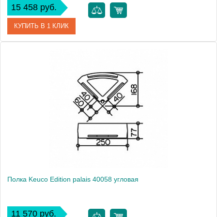
15 458 руб.
КУПИТЬ В 1 КЛИК
Артикул
11559 170000
Модель
Edition 400 11559
Производитель
Keuco
Высота, см
1.0000
Монтаж
подвесной
Полка Keuco Edition palais 40058 угловая
11 570 руб.