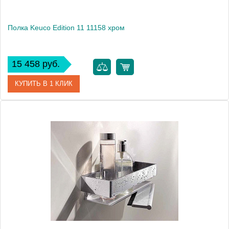
Полка Keuco Edition 11 11158 хром
15 458 руб.
КУПИТЬ В 1 КЛИК
Артикул
11158 010000
Модель
Edition 11 11158
Производитель
Keuco
Высота, см
6.7000
Монтаж
подвесной