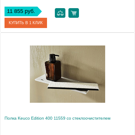
11 855 руб.
КУПИТЬ В 1 КЛИК
Артикул
11558 170000
Модель
Edition 400 11558
Производитель
Keuco
Высота, см
1.7000
Монтаж
подвесной
Полка Keuco Edition 400 11559 со стеклоочистителем