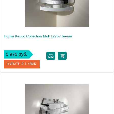
Монтаж
подвесной
Полка Keuco Collection Moll 12757 белая
5 975 руб.
КУПИТЬ В 1 КЛИК
Артикул
12757 010000
Модель
Collection Moll 12757
Производитель
Keuco
Высота, см
8.0000