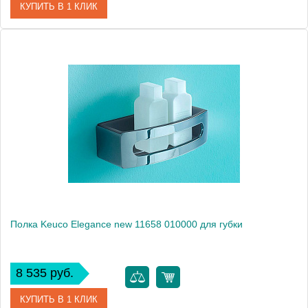
КУПИТЬ В 1 КЛИК
Артикул
11657 010000
Модель
Elegance new 11657
Производитель
Keuco
Высота, см
7.0000
Монтаж
подвесной
Полка Keuco Elegance new 11658 010000 для губки
8 535 руб.
КУПИТЬ В 1 КЛИК