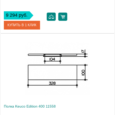
9 294 руб.
КУПИТЬ В 1 КЛИК
Артикул
11549 019000
Модель
Edition 400 11549
Производитель
Keuco
Высота, см
3.8000
Монтаж
подвесной
Полка Keuco Edition 400 11558