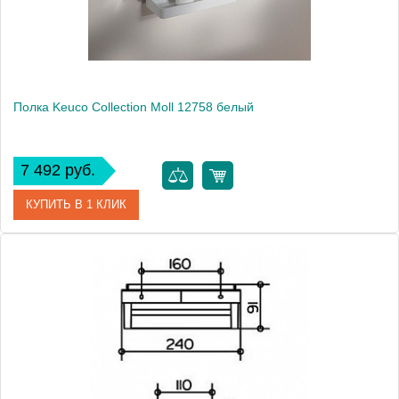
Монтаж
подвесной
Полка Keuco Collection Moll 12758 белый
7 492 руб.
КУПИТЬ В 1 КЛИК
Артикул
12758 010000
Модель
Collection Moll 12758
Производитель
Keuco
Высота, см
8.0000
Монтаж
подвесной