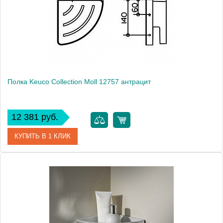
Полка Keuco Collection Moll 12757 антрацит
12 381 руб.
КУПИТЬ В 1 КЛИК
Артикул
12757010001 (12757 010001)
Модель
Collection Moll 12757
Производитель
Keuco
Высота, см
8.0000