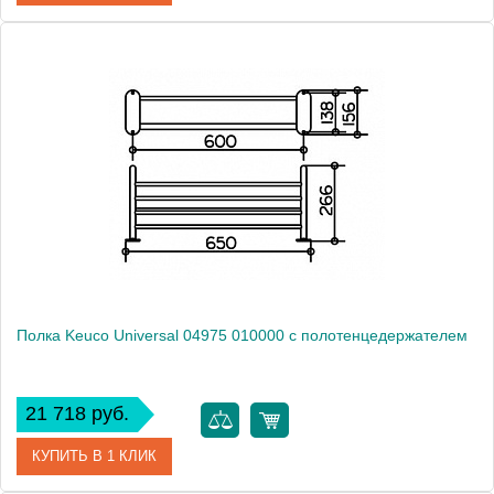
Артикул
11658 010000
Модель
Elegance new 11658 010000
Производитель
Keuco
Высота, см
7.0000
Монтаж
подвесной
Полка Keuco Universal 04975 010000 с полотенцедержателем
21 718 руб.
КУПИТЬ В 1 КЛИК