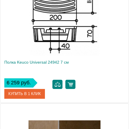
Модель
Universal 24942
Производитель
Keuco
Высота, см
2.8000
Монтаж
подвесной
Вес, кг
0.46
Полка Keuco Universal 24942 7 см
6 259 руб.
КУПИТЬ В 1 КЛИК
Артикул
24942 010100
Модель
Universal 24942