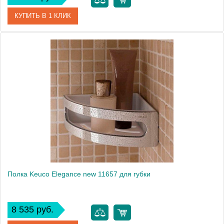
КУПИТЬ В 1 КЛИК
Артикул
40058 003000
Модель
Edition palais 40058
Производитель
Keuco
Высота, см
7.7000
Монтаж
подвесной
Полка Keuco Elegance new 11657 для губки
8 535 руб.