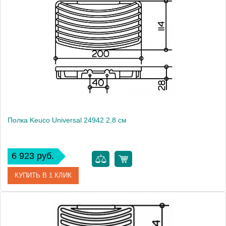
Модель
Universal 24904
Производитель
Keuco
Высота, см
5.0000
Монтаж
подвесной
Полка Keuco Universal 24942 2,8 см
6 923 руб.
КУПИТЬ В 1 КЛИК
Артикул
24942 010000