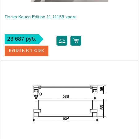
Полка Keuco Edition 11 11159 хром
23 687 руб.
КУПИТЬ В 1 КЛИК
Артикул
11159010000 (11159 010000)
Модель
Edition 11 11159
Производитель
Keuco
Высота, см
8.2000
Монтаж
подвесной