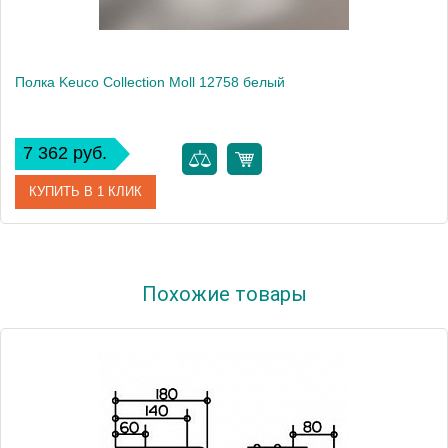
Полка Keuco Collection Moll 12758 белый
7 362 руб.
КУПИТЬ В 1 КЛИК
Артикул
12758 010000
Похожие товары
Модель
Collection Moll 12758
Производитель
Keuco
Высота, см
8.0000
Монтаж
подвесной