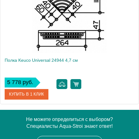
Производитель
Keuco
Высота, см
2.8000
Монтаж
подвесной
Полка Keuco Universal 24944 4,7 см
5 778 руб.
КУПИТЬ В 1 КЛИК
Артикул
24944 010000
Не можете определиться с выбором?
Специалисты Aqua-Stroi знают ответ!
Модель
Universal 24944
Производитель
Keuco