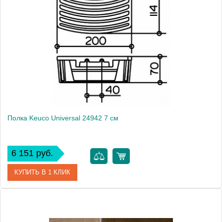
Модель
Universal 24942
Производитель
Keuco
Высота, см
2.8000
Монтаж
подвесной
Вес, кг
0.46
Полка Keuco Universal 24942 7 см
6 151 руб.
КУПИТЬ В 1 КЛИК
Артикул
24942 010100