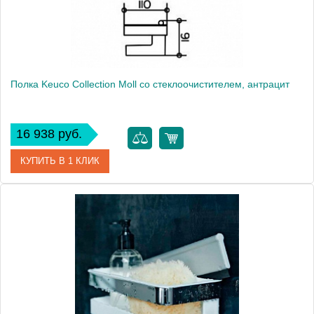
Монтаж
подвесной
Полка Keuco Collection Moll со стеклоочистителем, антрацит
16 938 руб.
КУПИТЬ В 1 КЛИК
Артикул
12759010001 (12759 010001)
Модель
Collection Moll
Производитель
Keuco
Высота, см
9.1000
Монтаж
подвесной