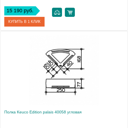
15 190 руб.
КУПИТЬ В 1 КЛИК
Артикул
11559 170000
Модель
Edition 400 11559
Производитель
Keuco
Высота, см
1.0000
Монтаж
подвесной
Полка Keuco Edition palais 40058 угловая