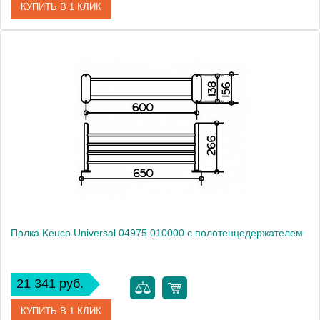
КУПИТЬ В 1 КЛИК
Артикул
11658 010000
Модель
Elegance new 11658 010000
Производитель
Keuco
Высота, см
7.0000
Монтаж
подвесной
Полка Keuco Universal 04975 010000 с полотенцедержателем
21 341 руб.
КУПИТЬ В 1 КЛИК