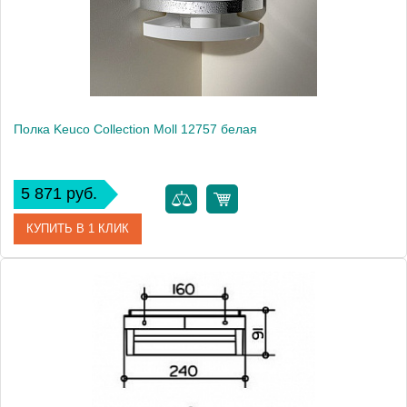
Монтаж
подвесной
Полка Keuco Collection Moll 12757 белая
5 871 руб.
КУПИТЬ В 1 КЛИК
Артикул
12757 010000
Модель
Collection Moll 12757
Производитель
Keuco
Высота, см
8.0000