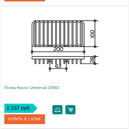
Артикул
04975010000 (04975 010000)
Модель
Universal 04975 010000
Производитель
Keuco
Высота, см
15.6000
Монтаж
подвесной
Полка Keuco Universal 24902
2 237 руб.
КУПИТЬ В 1 КЛИК