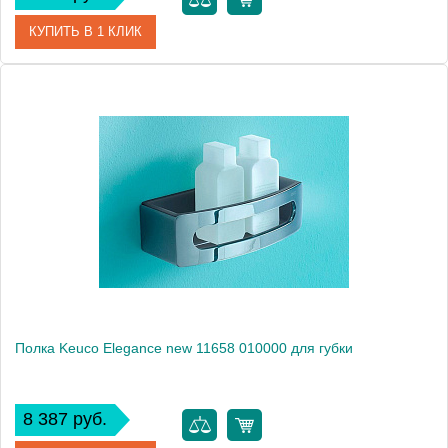
КУПИТЬ В 1 КЛИК
Артикул
11657 010000
Модель
Elegance new 11657
Производитель
Keuco
Высота, см
7.0000
Монтаж
подвесной
Полка Keuco Elegance new 11658 010000 для губки
8 387 руб.