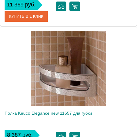
11 369 руб.
КУПИТЬ В 1 КЛИК
Артикул
40058 003000
Модель
Edition palais 40058
Производитель
Keuco
Высота, см
7.7000
Монтаж
подвесной
Полка Keuco Elegance new 11657 для губки
8 387 руб.