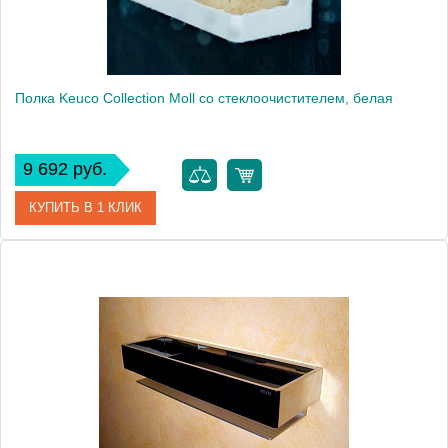
Полка Keuco Collection Moll со стеклоочистителем, белая
9 692 руб.
КУПИТЬ В 1 КЛИК
Артикул
12759 010000
Модель
Collection Moll
Производитель
Keuco
Высота, см
9.1000
Монтаж
подвесной