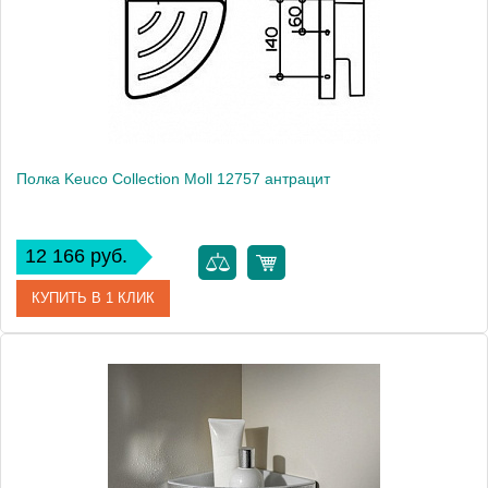
Полка Keuco Collection Moll 12757 антрацит
12 166 руб.
КУПИТЬ В 1 КЛИК
Артикул
12757010001 (12757 010001)
Модель
Collection Moll 12757
Производитель
Keuco
Высота, см
8.0000