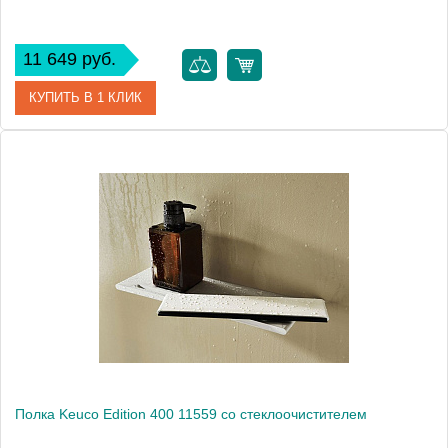
11 649 руб.
КУПИТЬ В 1 КЛИК
Артикул
11558 170000
Модель
Edition 400 11558
Производитель
Keuco
Высота, см
1.7000
Монтаж
подвесной
Полка Keuco Edition 400 11559 со стеклоочистителем