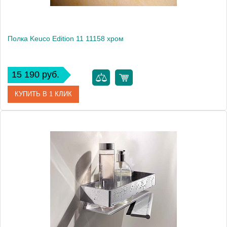
Полка Keuco Edition 11 11158 хром
15 190 руб.
КУПИТЬ В 1 КЛИК
Артикул
11158 010000
Модель
Edition 11 11158
Производитель
Keuco
Высота, см
6.7000
Монтаж
подвесной