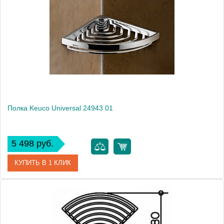
Модель
Universal 24942
Производитель
Keuco
Высота, см
7.0000
Монтаж
подвесной
Вес, кг
0.75
Полка Keuco Universal 24943 01
5 498 руб.
КУПИТЬ В 1 КЛИК
Артикул
24943010000 (24943 010000)
Модель
Universal 24943 01