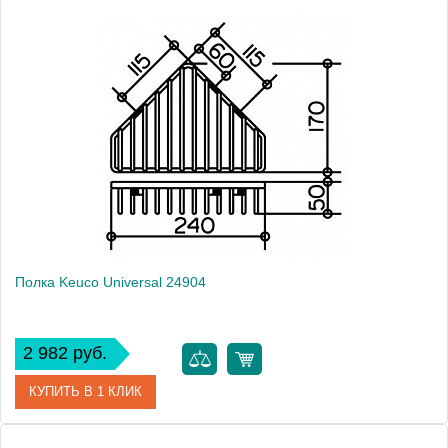
Артикул
24902 010000
Модель
Universal 24902
Производитель
Keuco
Высота, см
2.8000
Монтаж
подвесной
Полка Keuco Universal 24904
2 982 руб.
КУПИТЬ В 1 КЛИК