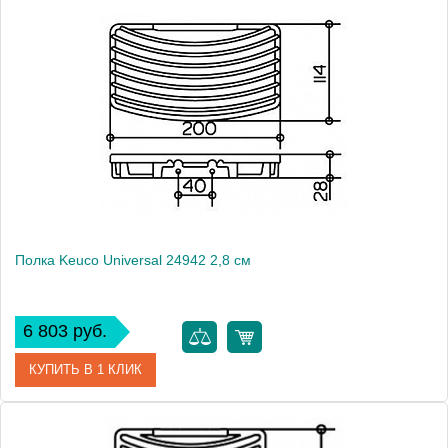
Артикул
24904 010000
Модель
Universal 24904
Производитель
Keuco
Высота, см
5.0000
Монтаж
подвесной
Полка Keuco Universal 24942 2,8 см
6 803 руб.
КУПИТЬ В 1 КЛИК
Артикул
24942 010000