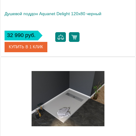
Душевой поддон Aquanet Delight 120х80 черный
32 990 руб.
КУПИТЬ В 1 КЛИК
Артикул
00258897
Производитель
Aquanet
Высота, см
3
Вес, кг
49