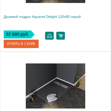
Душевой поддон Aquanet Delight 120х80 серый
32 990 руб.
КУПИТЬ В 1 КЛИК
Артикул
00258883
Производитель
Aquanet
Высота, см
3
Вес, кг
49