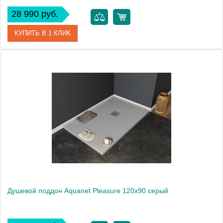
28 990 руб.
КУПИТЬ В 1 КЛИК
Артикул
00258876
Производитель
Aquanet
Высота, см
3
Вес, кг
49
Душевой поддон Aquanet Pleasure 120х90 серый