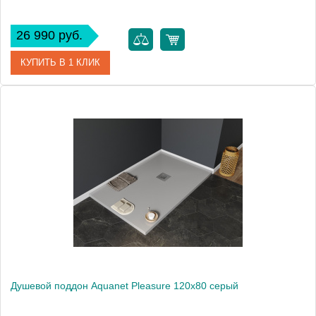
26 990 руб.
КУПИТЬ В 1 КЛИК
Артикул
00256323
Производитель
Aquanet
Высота, см
3
Вес, кг
50
Душевой поддон Aquanet Pleasure 120х80 серый