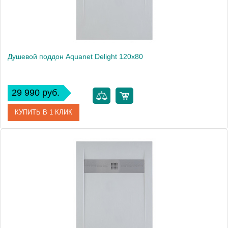
Душевой поддон Aquanet Delight 120x80
29 990 руб.
КУПИТЬ В 1 КЛИК
Артикул
00255442
Производитель
Aquanet
Высота, см
3
Вес, кг
49