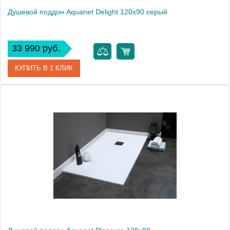
Душевой поддон Aquanet Delight 120х90 серый
33 990 руб.
КУПИТЬ В 1 КЛИК
Артикул
00260111
Производитель
Aquanet
Высота, см
3
Вес, кг
54