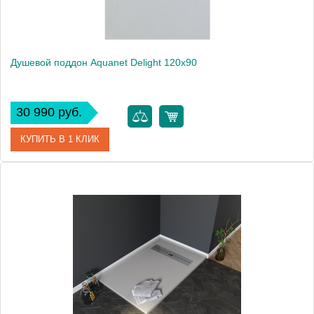
Душевой поддон Aquanet Delight 120x90
30 990 руб.
КУПИТЬ В 1 КЛИК
Артикул
00260110
Производитель
Aquanet
Высота, см
3
Вес, кг
54