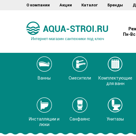
О компании
Акции
Каталог
Бренды
Д
Реж
Пн-Вс 
Интернет-магазин сантехники под ключ
Ванны
Смесители
Комплектующие
для ванн
Инсталляции и
Санфаянс
Унитазы
люки