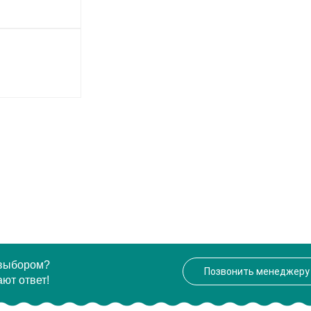
 выбором?
Позвонить менеджеру
ют ответ!