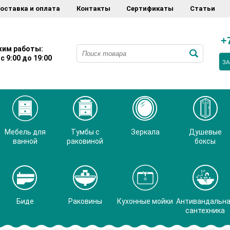
оставка и оплата
Контакты
Сертификаты
Статьи
+
им работы:
с 9:00 до 19:00
ЗА
Мебель для
Тумбы с
Зеркала
Душевые
ванной
раковиной
боксы
Биде
Раковины
Кухонные мойки
Антивандальн
сантехника