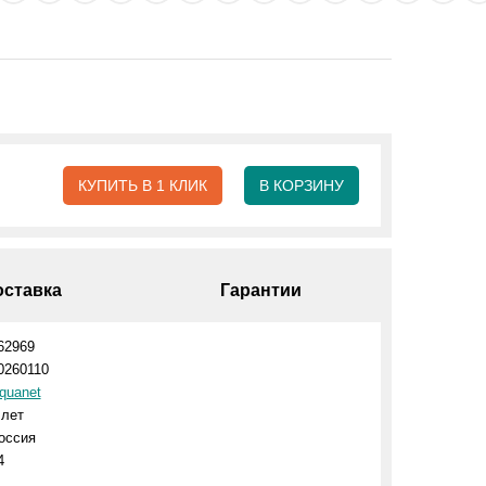
КУПИТЬ В 1 КЛИК
В КОРЗИНУ
оставка
Гарантии
62969
0260110
quanet
 лет
оссия
4