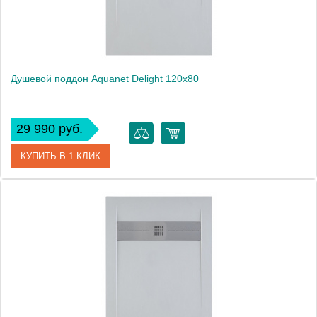
Душевой поддон Aquanet Delight 120x80
29 990 руб.
КУПИТЬ В 1 КЛИК
Артикул
00255442
Производитель
Aquanet
Высота, см
3
Вес, кг
49