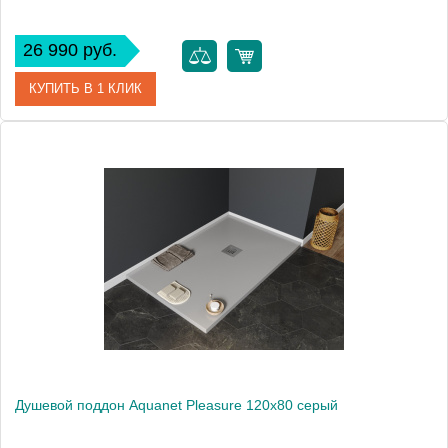
26 990 руб.
КУПИТЬ В 1 КЛИК
Артикул
00256323
Производитель
Aquanet
Высота, см
3
Вес, кг
50
Душевой поддон Aquanet Pleasure 120х80 серый