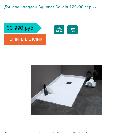
Душевой поддон Aquanet Delight 120х90 серый
33 990 руб.
КУПИТЬ В 1 КЛИК
Артикул
00260111
Производитель
Aquanet
Высота, см
3
Вес, кг
54