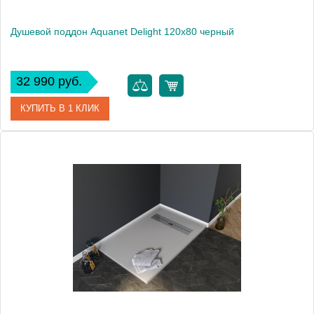
Душевой поддон Aquanet Delight 120х80 черный
32 990 руб.
КУПИТЬ В 1 КЛИК
Артикул
00258897
Производитель
Aquanet
Высота, см
3
Вес, кг
49