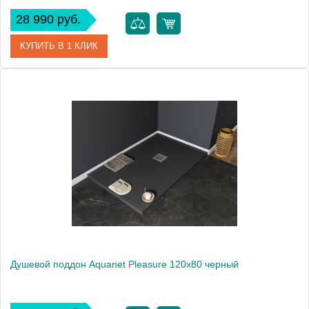
28 990 руб.
КУПИТЬ В 1 КЛИК
Артикул
00258876
Производитель
Aquanet
Высота, см
3
Вес, кг
49
Душевой поддон Aquanet Pleasure 120х80 черный