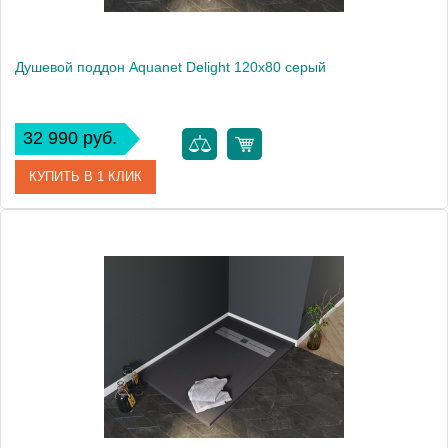
Душевой поддон Aquanet Delight 120х80 серый
32 990 руб.
КУПИТЬ В 1 КЛИК
Артикул
00258883
Производитель
Aquanet
Высота, см
3
Вес, кг
49