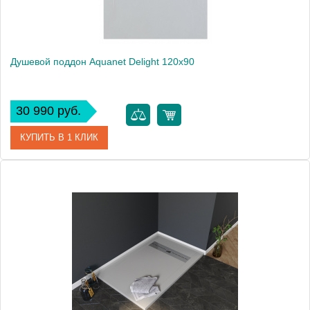
Душевой поддон Aquanet Delight 120x90
30 990 руб.
КУПИТЬ В 1 КЛИК
Артикул
00260110
Производитель
Aquanet
Высота, см
3
Вес, кг
54