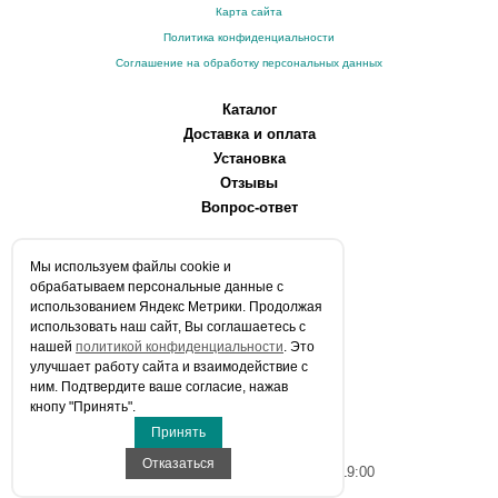
Карта сайта
Политика конфиденциальности
Соглашение на обработку персональных данных
Каталог
Доставка и оплата
Установка
Отзывы
Вопрос-ответ
О компании
Мы используем файлы сookie и
Производители
обрабатываем персональные данные с
Сервисные центры
использованием Яндекс Метрики. Продолжая
использовать наш сайт, Вы соглашаетесь с
Контакты
нашей
политикой конфиденциальности
. Это
Статьи
улучшает работу сайта и взаимодействие с
ним. Подтвердите ваше согласие, нажав
Телефоны:
кнопу "Принять".
+7 (903) 216-59-41
Принять
E-mail:
info@aqua-stroi.ru
Отказаться
Время работы: Пн-Вс с 9:00 до 19:00