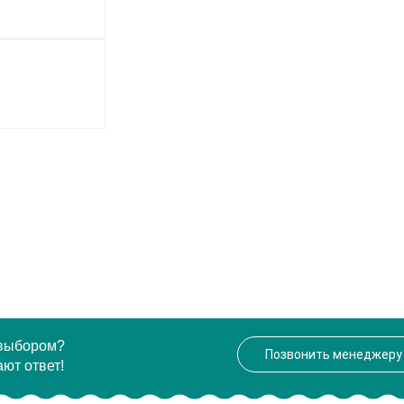
 выбором?
Позвонить менеджеру
ют ответ!