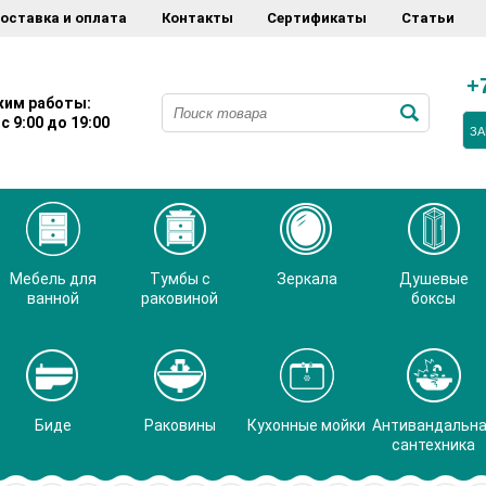
оставка и оплата
Контакты
Сертификаты
Статьи
+
им работы:
с 9:00 до 19:00
ЗА
Мебель для
Тумбы с
Зеркала
Душевые
ванной
раковиной
боксы
Биде
Раковины
Кухонные мойки
Антивандальн
сантехника