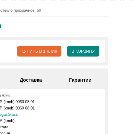
стекло прозрачное, 60
0
КУПИТЬ В 1 КЛИК
В КОРЗИНУ
Доставка
Гарантии
67026
P (knob) 0060 08 01
P (knob) 0060 08 01
egasGlass
P (knob)
 года
оссия