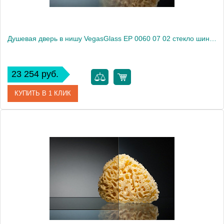
Душевая дверь в нишу VegasGlass EP 0060 07 02 стекло шиншилла, 60
23 254 руб.
КУПИТЬ В 1 КЛИК
Артикул
EP 0060 07 02
Модель
EP 0060 07 02
Производитель
VegasGlass
Высота, см
189.0000