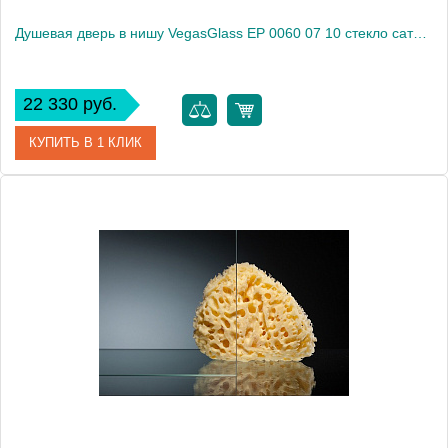
Душевая дверь в нишу VegasGlass EP 0060 07 10 стекло сатин, 60
22 330 руб.
КУПИТЬ В 1 КЛИК
Артикул
EP 0060 07 10
Модель
EP 0060 07 10
Производитель
VegasGlass
Высота, см
189.0000