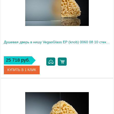
Высота, см
189.0000
Душевая дверь в нишу VegasGlass EP (knob) 0060 08 10 стекло сатин, 60
25 718 руб.
КУПИТЬ В 1 КЛИК
Артикул
EP (knob) 0060 08 10
Модель
EP (knob) 0060 08 10
Производитель
VegasGlass