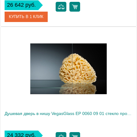
26 642 руб.
КУПИТЬ В 1 КЛИК
Артикул
EP 0060 08 10
Модель
EP 0060 08 10
Производитель
VegasGlass
Высота, см
189.0000
Душевая дверь в нишу VegasGlass EP 0060 09 01 стекло прозрачное, 60
24 332 руб.