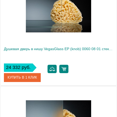
Душевая дверь в нишу VegasGlass EP (knob) 0060 08 01 стекло прозрачное, 60
24 332 руб.
КУПИТЬ В 1 КЛИК
Артикул
EP (knob) 0060 08 01
Модель
EP (knob) 0060 08 01
Производитель
VegasGlass