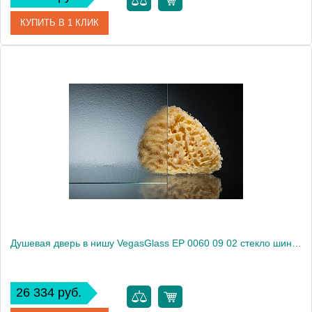
КУПИТЬ В 1 КЛИК
Артикул
EP 0060 09 01
Модель
EP 0060 09 01
Производитель
VegasGlass
Высота, см
189.0000
Душевая дверь в нишу VegasGlass EP 0060 09 02 стекло шиншилла, 60
26 334 руб.