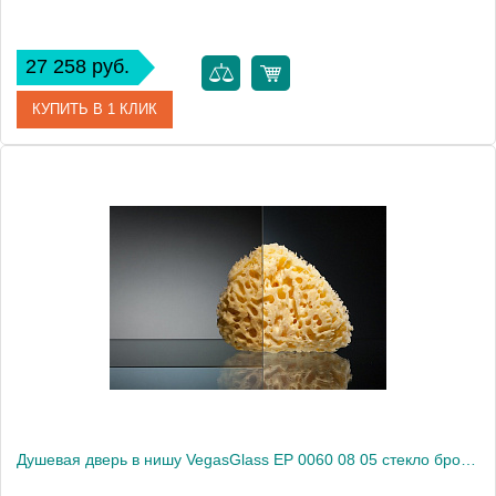
27 258 руб.
КУПИТЬ В 1 КЛИК
Артикул
EP 0060 08 02
Модель
EP 0060 08 02
Производитель
VegasGlass
Высота, см
189.0000
Душевая дверь в нишу VegasGlass EP 0060 08 05 стекло бронза, 60