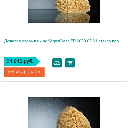
Высота, см
189.0000
Душевая дверь в нишу VegasGlass EP 0060 05 01 стекло прозрачное, 60
24 640 руб.
КУПИТЬ В 1 КЛИК
Артикул
EP 0060 05 01
Модель
EP 0060 05 01
Производитель
VegasGlass
Высота, см
189.0000