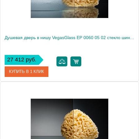
Душевая дверь в нишу VegasGlass EP 0060 05 02 стекло шиншилла, 60
27 412 руб.
КУПИТЬ В 1 КЛИК
Артикул
EP 0060 05 02
Модель
EP 0060 05 02
Производитель
VegasGlass
Высота, см
189.0000