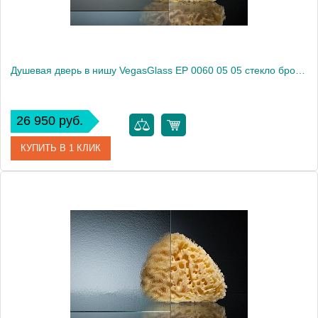
Душевая дверь в нишу VegasGlass EP 0060 05 05 стекло бронза, 60
26 950 руб.
КУПИТЬ В 1 КЛИК
Артикул
EP 0060 05 05
Модель
EP 0060 05 05
Производитель
VegasGlass
Высота, см
189.0000