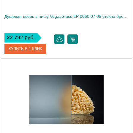
Душевая дверь в нишу VegasGlass EP 0060 07 05 стекло бронза, 60
22 792 руб.
КУПИТЬ В 1 КЛИК
Артикул
EP 0060 07 05
Модель
EP 0060 07 05
Производитель
VegasGlass
Высота, см
189.0000