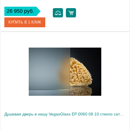
26 950 руб.
КУПИТЬ В 1 КЛИК
Артикул
EP 0060 08 05
Модель
EP 0060 08 05
Производитель
VegasGlass
Высота, см
189.0000
Душевая дверь в нишу VegasGlass EP 0060 08 10 стекло сатин, 60