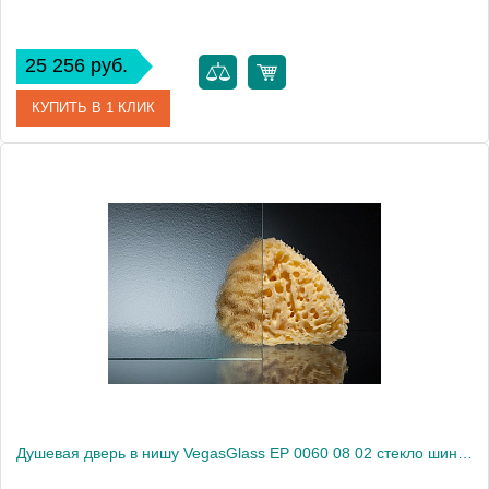
25 256 руб.
КУПИТЬ В 1 КЛИК
Артикул
EP 0060 08 01
Модель
EP 0060 08 01
Производитель
VegasGlass
Высота, см
189.0000
Душевая дверь в нишу VegasGlass EP 0060 08 02 стекло шиншилла, 60