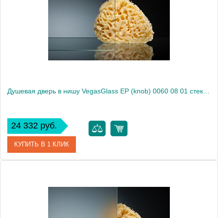
Душевая дверь в нишу VegasGlass EP (knob) 0060 08 01 стекло прозрачное, 60
24 332 руб.
КУПИТЬ В 1 КЛИК
Артикул
EP (knob) 0060 08 01
Модель
EP (knob) 0060 08 01
Производитель
VegasGlass