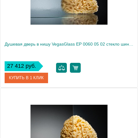
Высота, см
189.0000
Душевая дверь в нишу VegasGlass EP 0060 05 02 стекло шиншилла, 60
27 412 руб.
КУПИТЬ В 1 КЛИК
Артикул
EP 0060 05 02
Модель
EP 0060 05 02
Производитель
VegasGlass
Высота, см
189.0000