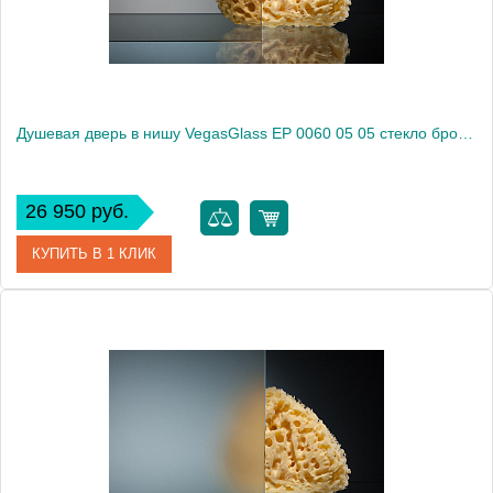
Душевая дверь в нишу VegasGlass EP 0060 05 05 стекло бронза, 60
26 950 руб.
КУПИТЬ В 1 КЛИК
Артикул
EP 0060 05 05
Модель
EP 0060 05 05
Производитель
VegasGlass
Высота, см
189.0000