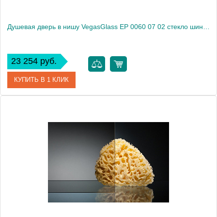
Душевая дверь в нишу VegasGlass EP 0060 07 02 стекло шиншилла, 60
23 254 руб.
КУПИТЬ В 1 КЛИК
Артикул
EP 0060 07 02
Модель
EP 0060 07 02
Производитель
VegasGlass
Высота, см
189.0000