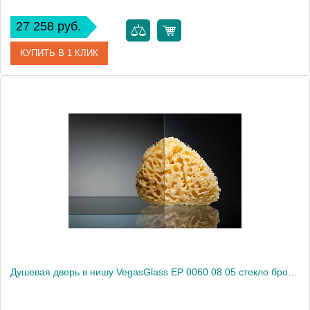
27 258 руб.
КУПИТЬ В 1 КЛИК
Артикул
EP 0060 08 02
Модель
EP 0060 08 02
Производитель
VegasGlass
Высота, см
189.0000
Душевая дверь в нишу VegasGlass EP 0060 08 05 стекло бронза, 60