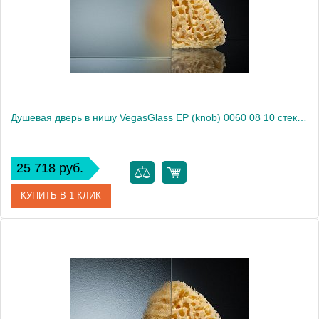
Высота, см
189.0000
Душевая дверь в нишу VegasGlass EP (knob) 0060 08 10 стекло сатин, 60
25 718 руб.
КУПИТЬ В 1 КЛИК
Артикул
EP (knob) 0060 08 10
Модель
EP (knob) 0060 08 10
Производитель
VegasGlass