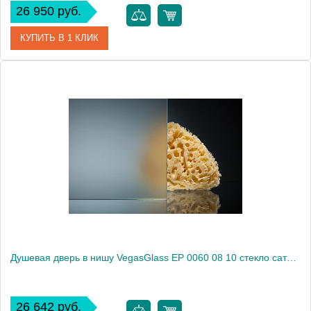
26 950 руб.
КУПИТЬ В 1 КЛИК
Артикул
EP 0060 08 05
Модель
EP 0060 08 05
Производитель
VegasGlass
Высота, см
189.0000
Душевая дверь в нишу VegasGlass EP 0060 08 10 стекло сатин, 60
26 642 руб.