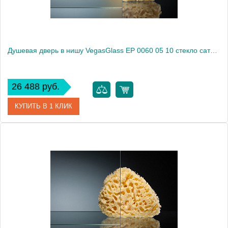
Душевая дверь в нишу VegasGlass EP 0060 05 10 стекло сатин, 60
26 488 руб.
КУПИТЬ В 1 КЛИК
Артикул
EP 0060 05 10
Модель
EP 0060 05 10
Производитель
VegasGlass
Высота, см
189.0000