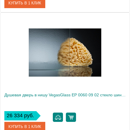
КУПИТЬ В 1 КЛИК
Артикул
EP 0060 09 01
Модель
EP 0060 09 01
Производитель
VegasGlass
Высота, см
189.0000
Душевая дверь в нишу VegasGlass EP 0060 09 02 стекло шиншилла, 60
26 334 руб.
КУПИТЬ В 1 КЛИК