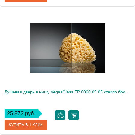
Артикул
EP 0060 09 02
Модель
EP 0060 09 02
Производитель
VegasGlass
Высота, см
189.0000
Душевая дверь в нишу VegasGlass EP 0060 09 05 стекло бронза, 60
25 872 руб.
КУПИТЬ В 1 КЛИК