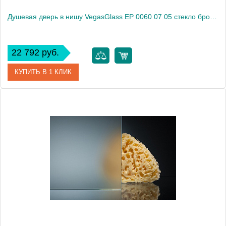
Душевая дверь в нишу VegasGlass EP 0060 07 05 стекло бронза, 60
22 792 руб.
КУПИТЬ В 1 КЛИК
Артикул
EP 0060 07 05
Модель
EP 0060 07 05
Производитель
VegasGlass
Высота, см
189.0000