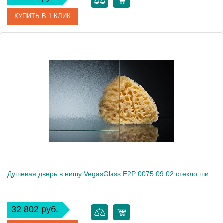
КУПИТЬ В 1 КЛИК
Артикул
E2P 0075 09 01
Модель
E2P 0075 09 01
Производитель
VegasGlass
Высота, см
189.0000
Душевая дверь в нишу VegasGlass E2P 0075 09 02 стекло шиншилла, 75
32 802 руб.