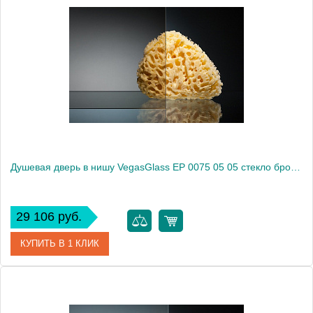
Артикул
EP 0075 05 02
Модель
EP 0075 05 02
Производитель
VegasGlass
Высота, см
189.0000
Душевая дверь в нишу VegasGlass EP 0075 05 05 стекло бронза, 75
29 106 руб.
КУПИТЬ В 1 КЛИК
Артикул
EP 0075 05 05