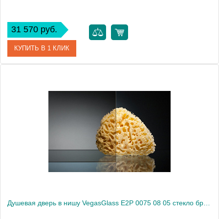
31 570 руб.
КУПИТЬ В 1 КЛИК
Артикул
E2P 0075 08 01
Модель
E2P 0075 08 01
Производитель
VegasGlass
Высота, см
189.0000
Душевая дверь в нишу VegasGlass E2P 0075 08 05 стекло бронза, 75