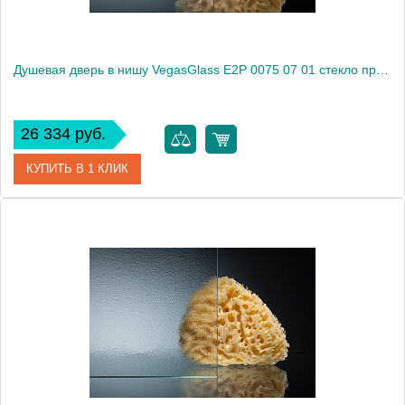
Душевая дверь в нишу VegasGlass E2P 0075 07 01 стекло прозрачное, 75
26 334 руб.
КУПИТЬ В 1 КЛИК
Артикул
E2P 0075 07 01
Модель
E2P 0075 07 01
Производитель
VegasGlass
Высота, см
189.0000