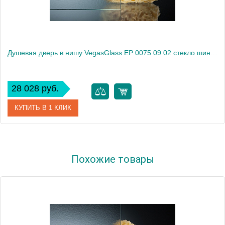
Душевая дверь в нишу VegasGlass EP 0075 09 02 стекло шиншилла, 75
28 028 руб.
КУПИТЬ В 1 КЛИК
Артикул
EP 0075 09 02
Похожие товары
Модель
EP 0075 09 02
Производитель
VegasGlass
Высота, см
189.0000