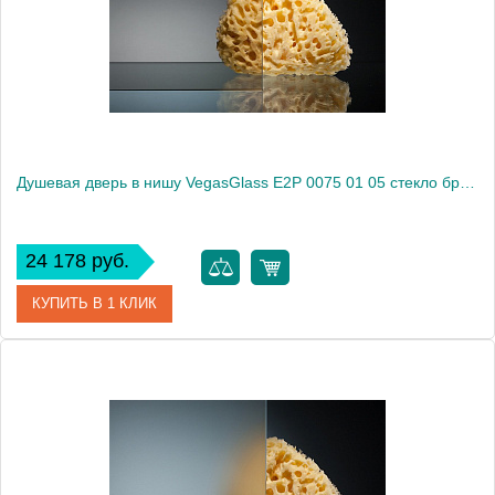
Высота, см
189.0000
Душевая дверь в нишу VegasGlass E2P 0075 01 05 стекло бронза, 75
24 178 руб.
КУПИТЬ В 1 КЛИК
Артикул
E2P 0075 01 05
Модель
E2P 0075 01 05
Производитель
VegasGlass