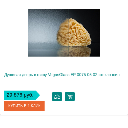
Артикул
EP 0075 05 01
Модель
EP 0075 05 01
Производитель
VegasGlass
Высота, см
189.0000
Душевая дверь в нишу VegasGlass EP 0075 05 02 стекло шиншилла, 75
29 876 руб.
КУПИТЬ В 1 КЛИК