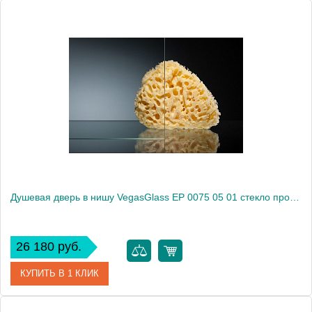
Артикул
E2P 0075 09 10
Модель
E2P 0075 09 10
Производитель
VegasGlass
Высота, см
189.0000
Душевая дверь в нишу VegasGlass EP 0075 05 01 стекло прозрачное, 75
26 180 руб.
КУПИТЬ В 1 КЛИК