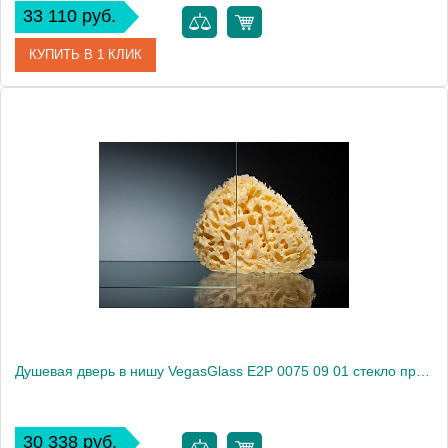
33 110 руб.
КУПИТЬ В 1 КЛИК
Артикул
E2P 0075 08 10
Модель
E2P 0075 08 10
Производитель
VegasGlass
Высота, см
189.0000
Душевая дверь в нишу VegasGlass E2P 0075 09 01 стекло прозрачное, 75
30 338 руб.