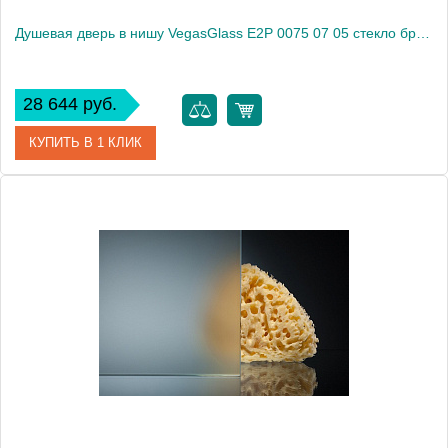
Душевая дверь в нишу VegasGlass E2P 0075 07 05 стекло бронза, 75
28 644 руб.
КУПИТЬ В 1 КЛИК
Артикул
E2P 0075 07 05
Модель
E2P 0075 07 05
Производитель
VegasGlass
Высота, см
189.0000