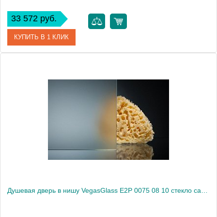
33 572 руб.
КУПИТЬ В 1 КЛИК
Артикул
E2P 0075 08 05
Модель
E2P 0075 08 05
Производитель
VegasGlass
Высота, см
189.0000
Душевая дверь в нишу VegasGlass E2P 0075 08 10 стекло сатин, 75