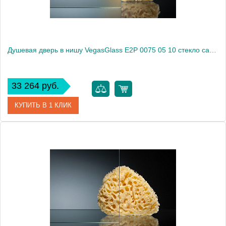
Душевая дверь в нишу VegasGlass E2P 0075 05 10 стекло сатин, 75
33 264 руб.
КУПИТЬ В 1 КЛИК
Артикул
E2P 0075 05 10
Модель
E2P 0075 05 10
Производитель
VegasGlass
Высота, см
189.0000