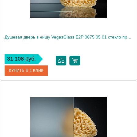
Душевая дверь в нишу VegasGlass E2P 0075 05 01 стекло прозрачное, 75
31 108 руб.
КУПИТЬ В 1 КЛИК
Артикул
E2P 0075 05 01
Модель
E2P 0075 05 01
Производитель
VegasGlass
Высота, см
189.0000