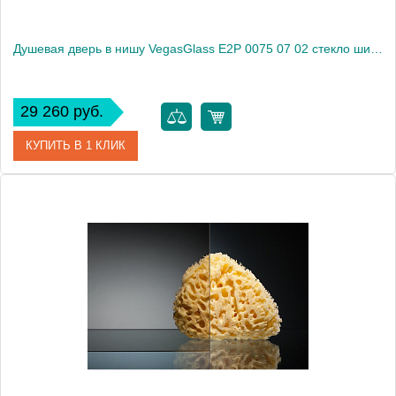
Душевая дверь в нишу VegasGlass E2P 0075 07 02 стекло шиншилла, 75
29 260 руб.
КУПИТЬ В 1 КЛИК
Артикул
E2P 0075 07 02
Модель
E2P 0075 07 02
Производитель
VegasGlass
Высота, см
189.0000