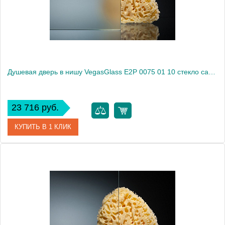
Высота, см
189.0000
Душевая дверь в нишу VegasGlass E2P 0075 01 10 стекло сатин, 75
23 716 руб.
КУПИТЬ В 1 КЛИК
Артикул
E2P 0075 01 10
Модель
E2P 0075 01 10
Производитель
VegasGlass
Высота, см
189.0000