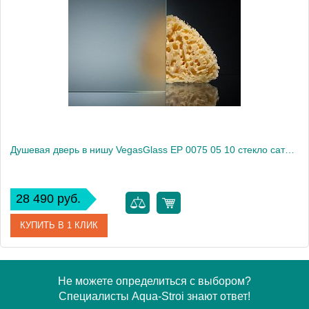
Модель
EP 0075 05 05
Производитель
VegasGlass
Высота, см
189.0000
Душевая дверь в нишу VegasGlass EP 0075 05 10 стекло сатин, 75
28 490 руб.
КУПИТЬ В 1 КЛИК
Артикул
EP 0075 05 10
Не можете определиться с выбором?
Специалисты Aqua-Stroi знают ответ!
Модель
EP 0075 05 10