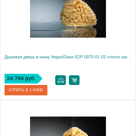
Душевая дверь в нишу VegasGlass E2P 0075 01 02 стекло шиншилла, 75
24 794 руб.
КУПИТЬ В 1 КЛИК
Артикул
E2P 0075 01 02
Модель
E2P 0075 01 02
Производитель
VegasGlass