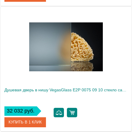
Артикул
E2P 0075 09 05
Модель
E2P 0075 09 05
Производитель
VegasGlass
Высота, см
189.0000
Душевая дверь в нишу VegasGlass E2P 0075 09 10 стекло сатин, 75
32 032 руб.
КУПИТЬ В 1 КЛИК