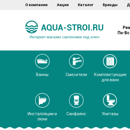
О компании
Акции
Каталог
Бренды
Д
Реж
Пн-Вс 
Интернет-магазин сантехники под ключ
Ванны
Смесители
Комплектующие
для ванн
Инсталляции и
Санфаянс
Унитазы
люки