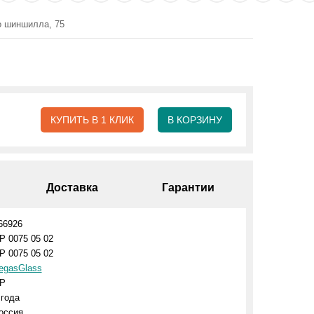
о шиншилла, 75
КУПИТЬ В 1 КЛИК
В КОРЗИНУ
Доставка
Гарантии
66926
P 0075 05 02
P 0075 05 02
egasGlass
P
 года
оссия