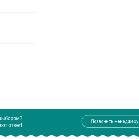
 выбором?
Позвонить менеджеру
ют ответ!