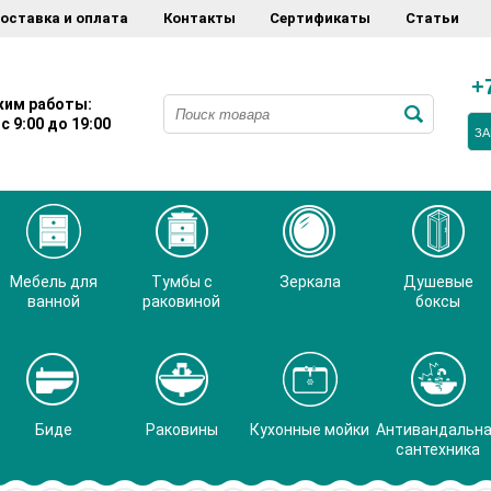
оставка и оплата
Контакты
Сертификаты
Статьи
+
им работы:
с 9:00 до 19:00
ЗА
Мебель для
Тумбы с
Зеркала
Душевые
ванной
раковиной
боксы
Биде
Раковины
Кухонные мойки
Антивандальн
сантехника