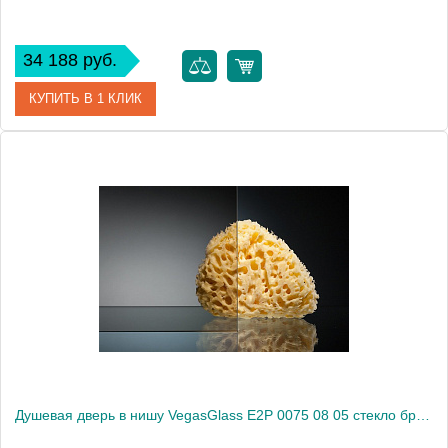
34 188 руб.
КУПИТЬ В 1 КЛИК
Артикул
E2P 0075 08 02
Модель
E2P 0075 08 02
Производитель
VegasGlass
Высота, см
189.0000
Душевая дверь в нишу VegasGlass E2P 0075 08 05 стекло бронза, 75