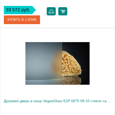
33 572 руб.
КУПИТЬ В 1 КЛИК
Артикул
E2P 0075 08 05
Модель
E2P 0075 08 05
Производитель
VegasGlass
Высота, см
189.0000
Душевая дверь в нишу VegasGlass E2P 0075 08 10 стекло сатин, 75