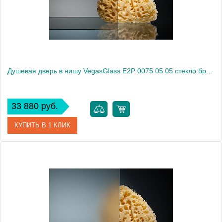
Высота, см
189.0000
Душевая дверь в нишу VegasGlass E2P 0075 05 05 стекло бронза, 75
33 880 руб.
КУПИТЬ В 1 КЛИК
Артикул
E2P 0075 05 05
Модель
E2P 0075 05 05
Производитель
VegasGlass
Высота, см
189.0000