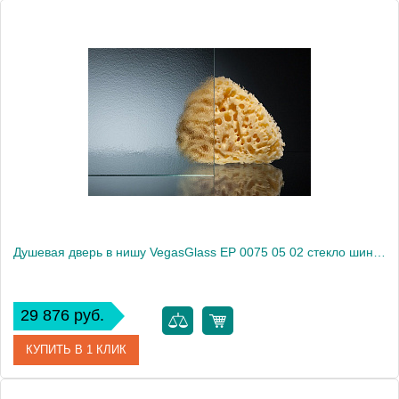
Артикул
EP 0075 05 01
Модель
EP 0075 05 01
Производитель
VegasGlass
Высота, см
189.0000
Душевая дверь в нишу VegasGlass EP 0075 05 02 стекло шиншилла, 75
29 876 руб.
КУПИТЬ В 1 КЛИК