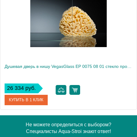
Модель
EP 0075 05 10
Производитель
VegasGlass
Высота, см
189.0000
Душевая дверь в нишу VegasGlass EP 0075 08 01 стекло прозрачное, 75
26 334 руб.
КУПИТЬ В 1 КЛИК
Артикул
EP 0075 08 01
Не можете определиться с выбором?
Специалисты Aqua-Stroi знают ответ!
Модель
EP 0075 08 01