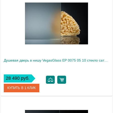
Артикул
EP 0075 05 05
Модель
EP 0075 05 05
Производитель
VegasGlass
Высота, см
189.0000
Душевая дверь в нишу VegasGlass EP 0075 05 10 стекло сатин, 75
28 490 руб.
КУПИТЬ В 1 КЛИК
Артикул
EP 0075 05 10