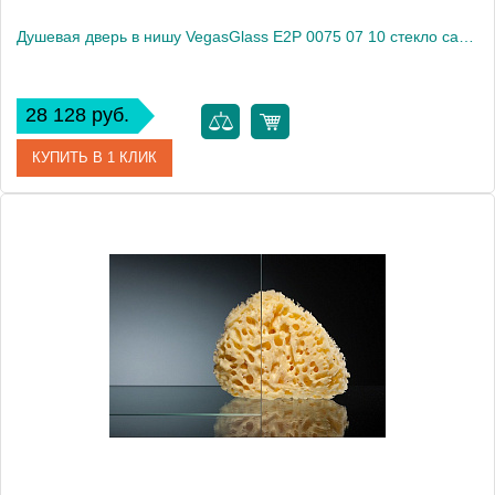
Душевая дверь в нишу VegasGlass E2P 0075 07 10 стекло сатин, 75
28 128 руб.
КУПИТЬ В 1 КЛИК
Артикул
E2P 0075 07 10
Модель
E2P 0075 07 10
Производитель
VegasGlass
Высота, см
189.0000