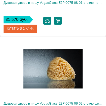
Душевая дверь в нишу VegasGlass E2P 0075 08 01 стекло прозрачное, 75
31 570 руб.
КУПИТЬ В 1 КЛИК
Артикул
E2P 0075 08 01
Модель
E2P 0075 08 01
Производитель
VegasGlass
Высота, см
189.0000
Душевая дверь в нишу VegasGlass E2P 0075 08 02 стекло шиншилла, 75