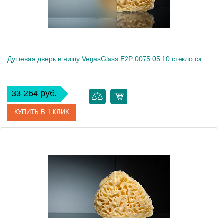
Душевая дверь в нишу VegasGlass E2P 0075 05 10 стекло сатин, 75
33 264 руб.
КУПИТЬ В 1 КЛИК
Артикул
E2P 0075 05 10
Модель
E2P 0075 05 10
Производитель
VegasGlass
Высота, см
189.0000