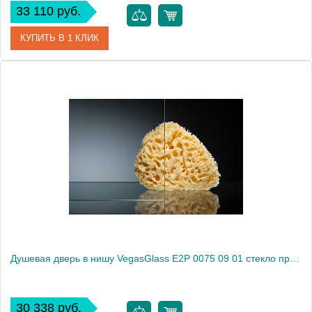
33 110 руб.
КУПИТЬ В 1 КЛИК
Артикул
E2P 0075 08 10
Модель
E2P 0075 08 10
Производитель
VegasGlass
Высота, см
189.0000
Душевая дверь в нишу VegasGlass E2P 0075 09 01 стекло прозрачное, 75
30 338 руб.