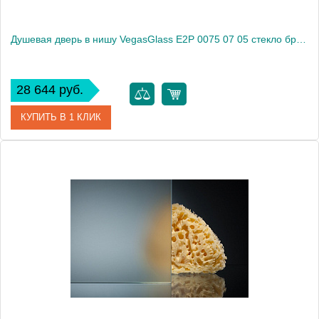
Душевая дверь в нишу VegasGlass E2P 0075 07 05 стекло бронза, 75
28 644 руб.
КУПИТЬ В 1 КЛИК
Артикул
E2P 0075 07 05
Модель
E2P 0075 07 05
Производитель
VegasGlass
Высота, см
189.0000