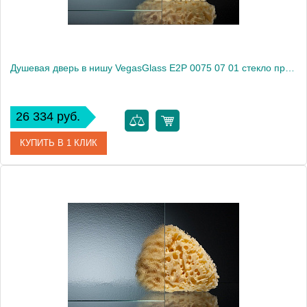
Душевая дверь в нишу VegasGlass E2P 0075 07 01 стекло прозрачное, 75
26 334 руб.
КУПИТЬ В 1 КЛИК
Артикул
E2P 0075 07 01
Модель
E2P 0075 07 01
Производитель
VegasGlass
Высота, см
189.0000