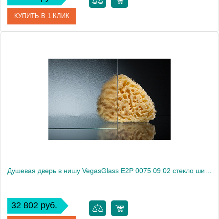
КУПИТЬ В 1 КЛИК
Артикул
E2P 0075 09 01
Модель
E2P 0075 09 01
Производитель
VegasGlass
Высота, см
189.0000
Душевая дверь в нишу VegasGlass E2P 0075 09 02 стекло шиншилла, 75
32 802 руб.