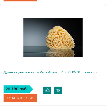
Артикул
E2P 0075 09 05
Модель
E2P 0075 09 05
Производитель
VegasGlass
Высота, см
189.0000
Душевая дверь в нишу VegasGlass EP 0075 05 01 стекло прозрачное, 75
26 180 руб.
КУПИТЬ В 1 КЛИК