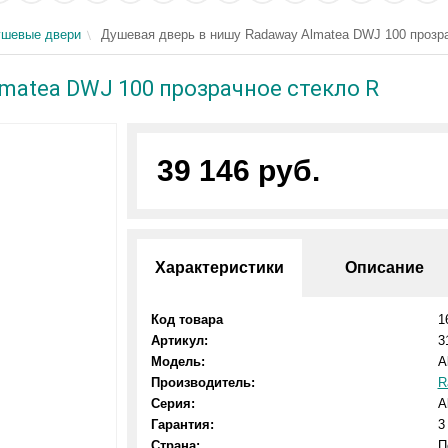
шевые двери
Душевая дверь в нишу Radaway Almatea DWJ 100 прозр
matea DWJ 100 прозрачное стекло R
39 146 руб.
Характеристики
Описание
Код товара
1
Артикул:
3
Модель:
A
Производитель:
R
Серия:
A
Гарантия:
3
Страна:
П