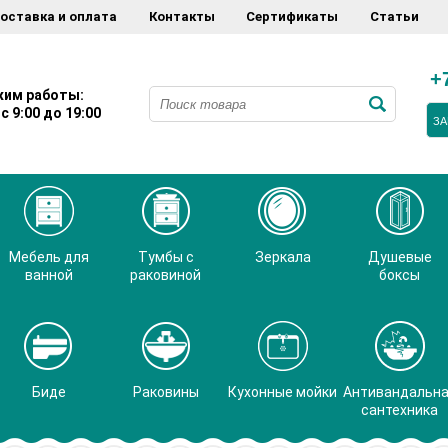
оставка и оплата
Контакты
Сертификаты
Статьи
+
им работы:
с 9:00 до 19:00
ЗА
Мебель для
Тумбы с
Зеркала
Душевые
ванной
раковиной
боксы
Биде
Раковины
Кухонные мойки
Антивандальн
сантехника