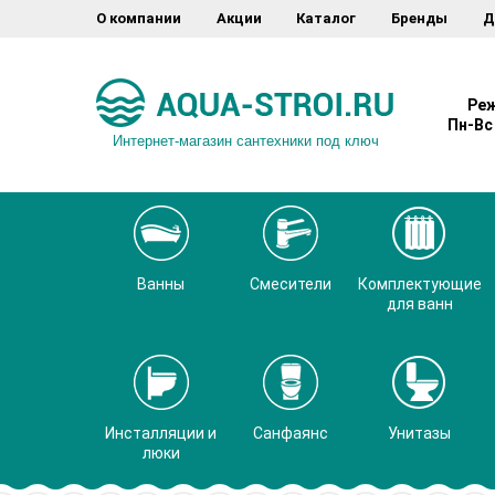
О компании
Акции
Каталог
Бренды
Д
Реж
Пн-Вс 
Интернет-магазин сантехники под ключ
Ванны
Смесители
Комплектующие
для ванн
Инсталляции и
Санфаянс
Унитазы
люки