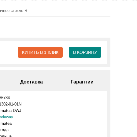
ачное стекло R
КУПИТЬ В 1 КЛИК
В КОРЗИНУ
Доставка
Гарантии
66784
1302-01-01N
lmatea DWJ
adaway
lmatea
 года
ольша