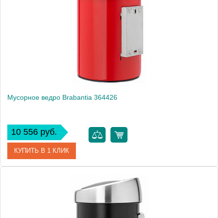
Производитель
Brabantia
Высота, см
28.2000
Монтаж
подвесной, напольный
Мусорное ведро Brabantia 364426
10 556 руб.
КУПИТЬ В 1 КЛИК
Артикул
364426
Модель
364426