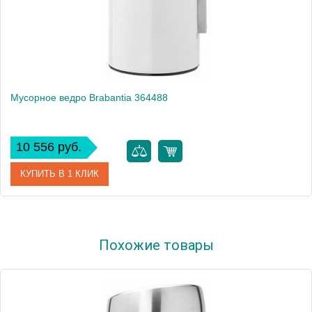
Мусорное ведро Brabantia 364488
10 556 руб.
КУПИТЬ В 1 КЛИК
Артикул
364488
Похожие товары
Модель
364488
Производитель
Brabantia
Высота, см
28.2000