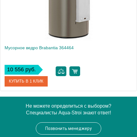
Высота, см
28.2000
Монтаж
подвесной, напольный
Мусорное ведро Brabantia 364464
10 556 руб.
КУПИТЬ В 1 КЛИК
Артикул
364464
Не можете определиться с выбором?
Специалисты Aqua-Stroi знают ответ!
Модель
364464
Производитель
Brabantia
Позвонить менеджеру
Высота, см
28.2000