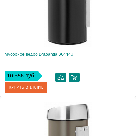
Производитель
Brabantia
Высота, см
28.2000
Монтаж
подвесной, напольный
Мусорное ведро Brabantia 364440
10 556 руб.
КУПИТЬ В 1 КЛИК
Артикул
364440
Модель
364440
Производитель
Brabantia