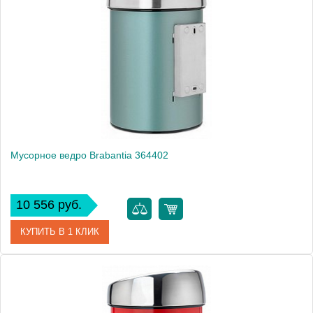
Монтаж
подвесной, напольный
Мусорное ведро Brabantia 364402
10 556 руб.
КУПИТЬ В 1 КЛИК
Артикул
364402
Модель
364402