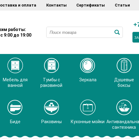
оставка и оплата
Контакты
Сертификаты
Статьи
+
им работы:
с 9:00 до 19:00
ЗА
Мебель для
Тумбы с
Зеркала
Душевые
ванной
раковиной
боксы
Биде
Раковины
Кухонные мойки
Антивандальн
сантехника