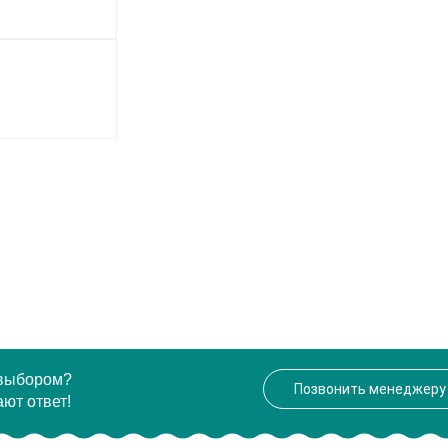
 выбором?
Позвонить менеджеру
ют ответ!