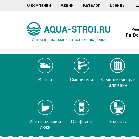
О компании
Акции
Каталог
Бренды
Д
Реж
Пн-Вс 
Интернет-магазин сантехники под ключ
Ванны
Смесители
Комплектующие
для ванн
Инсталляции и
Санфаянс
Унитазы
люки