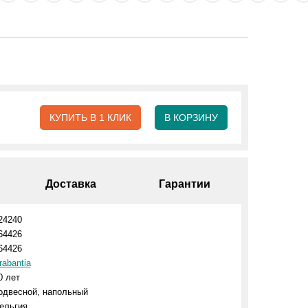
КУПИТЬ В 1 КЛИК
В КОРЗИНУ
Доставка
Гарантии
24240
64426
64426
rabantia
0 лет
одвесной, напольный
ельгия