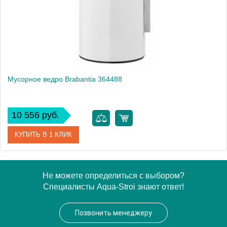
Высота, см
28.2000
Монтаж
подвесной, напольный
Мусорное ведро Brabantia 364488
10 556 руб.
КУПИТЬ В 1 КЛИК
Артикул
364488
Не можете определиться с выбором?
Специалисты Aqua-Stroi знают ответ!
Модель
364488
Производитель
Brabantia
Позвонить менеджеру
Высота, см
28.2000