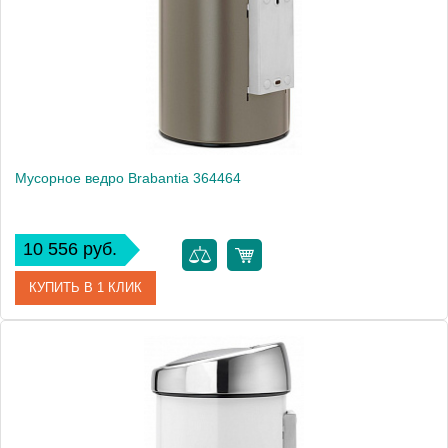
Производитель
Brabantia
Высота, см
28.2000
Монтаж
подвесной, напольный
Мусорное ведро Brabantia 364464
10 556 руб.
КУПИТЬ В 1 КЛИК
Артикул
364464
Модель
364464
Производитель
Brabantia