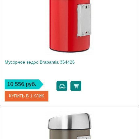
Производитель
Brabantia
Высота, см
28.2000
Монтаж
подвесной, напольный
Мусорное ведро Brabantia 364426
10 556 руб.
КУПИТЬ В 1 КЛИК
Артикул
364426
Модель
364426