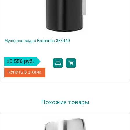
Мусорное ведро Brabantia 364440
10 556 руб.
КУПИТЬ В 1 КЛИК
Артикул
364440
Похожие товары
Модель
364440
Производитель
Brabantia
Высота, см
28.2000