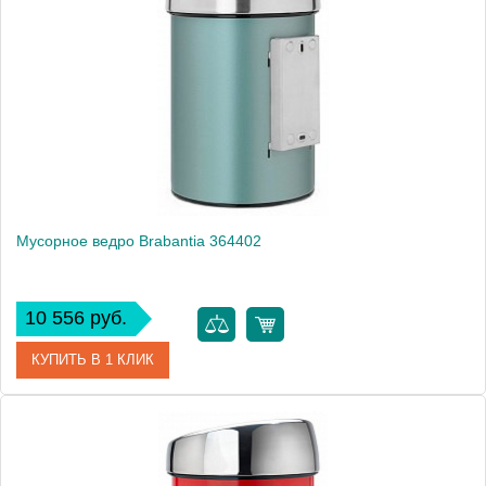
Монтаж
подвесной, напольный
Мусорное ведро Brabantia 364402
10 556 руб.
КУПИТЬ В 1 КЛИК
Артикул
364402
Модель
364402