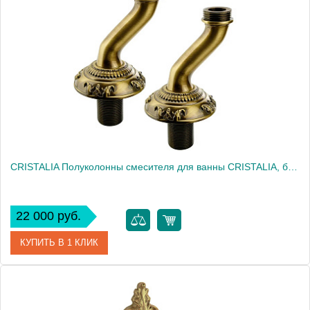
Артикул
21989
Производитель
Migliore
Высота, см
7.0000
Вес, кг
0.65
CRISTALIA Полуколонны смесителя для ванны CRISTALIA, бронза
22 000 руб.
КУПИТЬ В 1 КЛИК
Артикул
18570