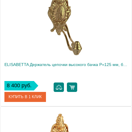
Производитель
Migliore
Высота, см
13.5000
Вес, кг
0.86
ELISABETTA Держатель цепочки высокого бачка Р=125 мм, бронза (БЕЗ ЦЕПОЧКИ И РУЧКИ)
8 400 руб.
КУПИТЬ В 1 КЛИК
Артикул
20491
Производитель
Migliore