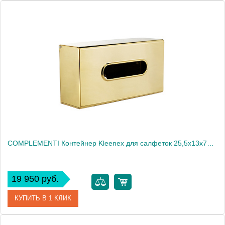
Артикул
21988
Производитель
Migliore
Высота, см
7.0000
Вес, кг
0.65
COMPLEMENTI Контейнер Kleenex для салфеток 25,5x13x7h cm , золото
19 950 руб.
КУПИТЬ В 1 КЛИК