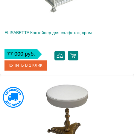
ELISABETTA Контейнер для салфеток, хром
77 000 руб.
КУПИТЬ В 1 КЛИК
Артикул
17034
Производитель
Migliore
Высота, см
8.8000
Вес, кг
1