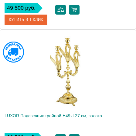
49 500 руб.
КУПИТЬ В 1 КЛИК
Артикул
26151
Производитель
Migliore
Высота, см
34.8000
Вес, кг
1.935
LUXOR Подсвечник тройной H49xL27 см, золото