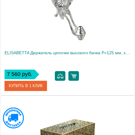
Высота, см
17.0000
Вес, кг
0.45
ELISABETTA Держатель цепочки высокого бачка Р=125 мм, хром (БЕЗ ЦЕПОЧКИ И РУЧКИ)
7 560 руб.
КУПИТЬ В 1 КЛИК
Артикул
20492
Производитель
Migliore
Высота, см
17.0000