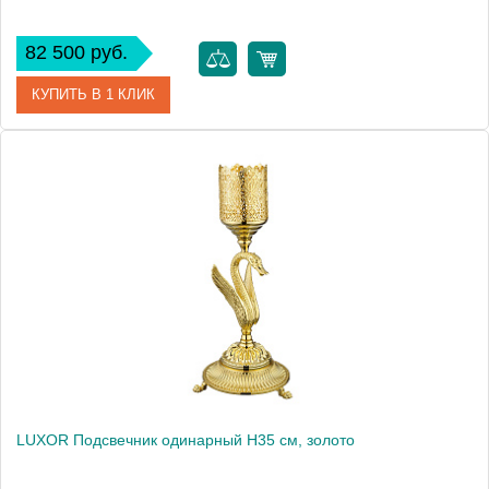
82 500 руб.
КУПИТЬ В 1 КЛИК
Артикул
26142
Производитель
Migliore
Высота, см
44.4000
Вес, кг
3.186
LUXOR Подсвечник одинарный H35 см, золото