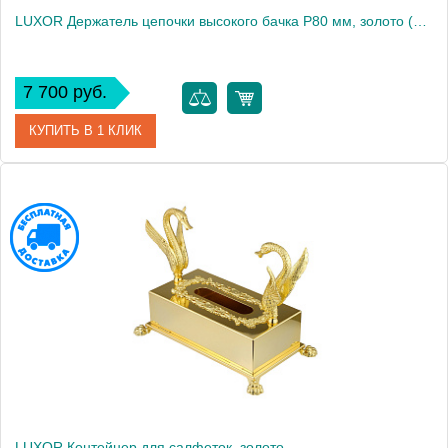
LUXOR Держатель цепочки высокого бачка Р80 мм, золото (БЕЗ ЦЕПОЧКИ И РУЧКИ)
7 700 руб.
КУПИТЬ В 1 КЛИК
Артикул
26150
Производитель
Migliore
Высота, см
8.0000
Вес, кг
0.391
LUXOR Контейнер для салфеток, золото