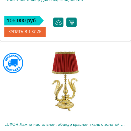
105 000 руб.
КУПИТЬ В 1 КЛИК
Артикул
26144
Производитель
Migliore
Высота, см
22.7000
Вес, кг
2.565
LUXOR Лампа настольная, абажур красная ткань с золотой оторочкой, золото