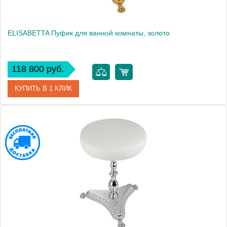
ELISABETTA Пуфик для ванной комнаты, золото
118 800 руб.
КУПИТЬ В 1 КЛИК
Артикул
17075
Производитель
Migliore
Высота, см
50.5000
Вес, кг
7.4