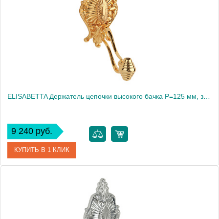
Высота, см
17.0000
Вес, кг
0.45
ELISABETTA Держатель цепочки высокого бачка Р=125 мм, золото (БЕЗ ЦЕПОЧКИ И РУЧКИ)
9 240 руб.
КУПИТЬ В 1 КЛИК
Артикул
20493
Производитель
Migliore