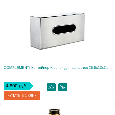
Артикул
21990
Производитель
Migliore
Высота, см
7.0000
Вес, кг
0.65
COMPLEMENTI Контейнер Kleenex для салфеток 25,5x13x7h cm , хром
4 800 руб.
КУПИТЬ В 1 КЛИК