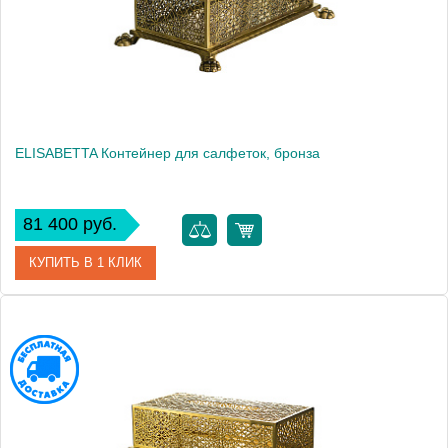
Вес, кг
0.45
ELISABETTA Контейнер для салфеток, бронза
81 400 руб.
КУПИТЬ В 1 КЛИК
Артикул
17001
Производитель
Migliore
Высота, см
8.8000
Вес, кг
1